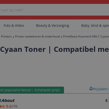
Foto & Video
Beauty & Verzorging
Baby, kind & sp
Printers
Printer-toebehoren & onderhoud
PrintAbout Huismerk 046 C Cyaan
Er zijn geen categorieën gevonden.
 Cyaan Toner | Compatibel me
Er zijn geen producten gevonden.
Er zijn geen artikelen gevonden.
product
Prijsalert
st populaire keuze – Scherpste prijs!
€
9.6
(
70
)