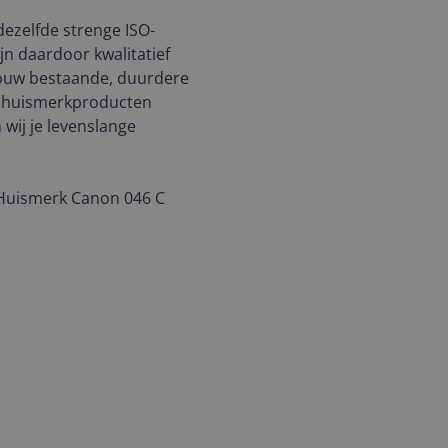
ezelfde strenge ISO-
jn daardoor kwalitatief
 jouw bestaande, duurdere
n huismerkproducten
wij je levenslange
w Huismerk Canon 046 C