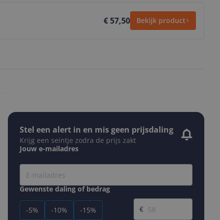
€ 57,50
Bekijk product
Stel een alert in en mis geen prijsdaling
Krijg een seintje zodra de prijs zakt
Jouw e-mailadres
Gewenste daling of bedrag
Gewenste prijs
€
-5%
-10%
-15%