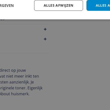
ERGEVEN
ALLES AFWIJZEN
ALLES 
's
1
2
3
069
direct op jouw
at niet meer inkt ten
ten aanzienlijk. Je
iginele toner. Eigenlijk
ntAbout huismerk.