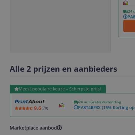
Vorige
Volgende
24 
PA8
Slide
Slide
Slide
Slide
1
2
3
4
Alle 2 prijzen en aanbieders
Bekijk product
Meest populaire keuze – Scherpste prijs!
24 uur
Gratis verzending
PA8T4BF3X (15% Korting op 
9.6
(
70
)
Marketplace aanbod