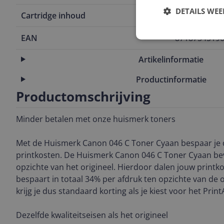
DETAILS WE
Cartridge inhoud
2.300 pagina
EAN
8718754519
Artikelinformatie
Productinformatie
Productomschrijving
Minder betalen met onze huismerk toners
Met de Huismerk Canon 046 C Toner Cyaan bespaar je 
printkosten. De Huismerk Canon 046 C Toner Cyaan bev
opzichte van het origineel. Hierdoor dalen jouw printkos
bespaart in totaal 34% per afdruk ten opzichte van de or
krijg je dus standaard korting als je kiest voor het Pri
Dezelfde kwaliteitseisen als het origineel