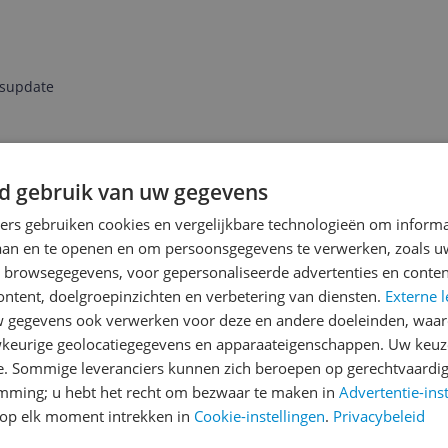
jsupdate
d gebruik van uw gegevens
Reviews
Er zijn nog geen revie
ners gebruiken cookies en vergelijkbare technologieën om inform
laan en te openen en om persoonsgegevens te verwerken, zoals uw
Heb jij dit product in bezi
n browsegegevens, voor gepersonaliseerde advertenties en conten
met het schrijven van je re
ontent, doelgroepinzichten en verbetering van diensten.
Externe l
NSYS LBP654CDW
een review gemiddeld tuss
gegevens ook verwerken voor deze en andere doeleinden, waar
andere bezoekers een bet
NSYS MF735CDW
keurige geolocatiegegevens en apparaateigenschappen. Uw keuze
€250,-!
Klik hier voor de a
e. Sommige leveranciers kunnen zich beroepen op gerechtvaardig
emming; u hebt het recht om bezwaar te maken in
Advertentie-ins
Cijfer
op elk moment intrekken in
Cookie-instellingen
.
Privacybeleid
Welk cijfer geef jij dit prod