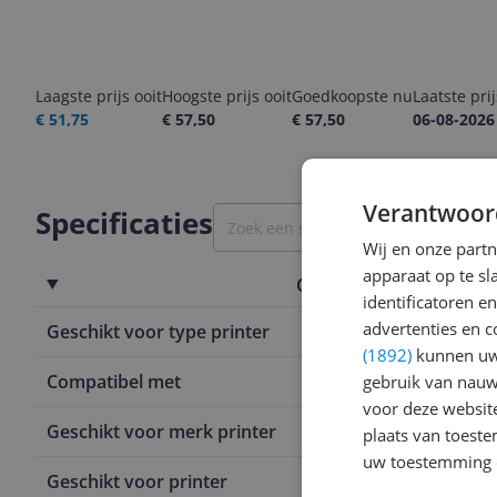
Laagste prijs ooit
Hoogste prijs ooit
Goedkoopste nu
Laatste pri
€ 51,75
€ 57,50
€ 57,50
06-08-2026
Verantwoor
Specificaties
Wij en onze part
apparaat op te s
Overige kenmerken
identificatoren e
advertenties en c
Geschikt voor type printer
Canon i-SE
(1892)
kunnen uw 
Compatibel met
Canon i-SE
gebruik van nauw
voor deze websit
Geschikt voor merk printer
Canon
plaats van toest
uw toestemming 
Geschikt voor printer
Ja