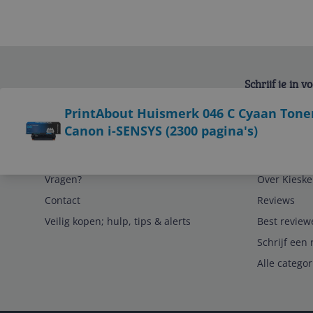
Schrijf je in 
Bekijk product
PrintAbout Huismerk 046 C Cyaan Tone
Canon i-SENSYS (2300 pagina's)
Service
Algemeen
Vragen?
Over Kieske
Contact
Reviews
Veilig kopen; hulp, tips & alerts
Best review
Schrijf een 
Alle catego