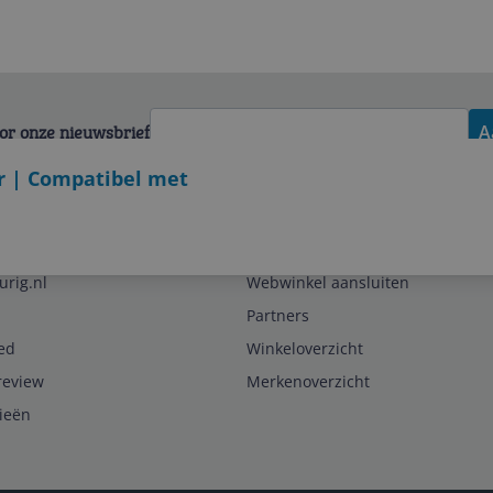
voor onze nieuwsbrief
A
r | Compatibel met
Zakelijk
urig.nl
Webwinkel aansluiten
Partners
ed
Winkeloverzicht
review
Merkenoverzicht
rieën