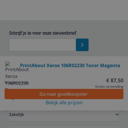
Schrijf je in voor onze nieuwsbrief
Bekijk product
PrintAbout Xerox 106R02230 Toner Magenta
Service
€ 87,50
Morgen in huis
Gratis verzending
Ga naar goedkoopste
Algemeen
Bekijk alle prijzen
Zakelijk