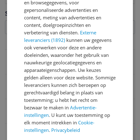
en browsegegevens, voor
Vraag 1 van 4
gepersonaliseerde advertenties en
Specificaties
content, meting van advertenties en
content, doelgroepinzichten en
verbetering van diensten.
Externe
leveranciers (1892)
kunnen uw gegevens
Algemene kenmerken
ook verwerken voor deze en andere
doeleinden, waaronder het gebruik van
Printer functies
nauwkeurige geolocatiegegevens en
Compatible
apparaateigenschappen. Uw keuzes
gelden alleen voor deze website. Sommige
Type printer
leveranciers kunnen zich beroepen op
Xerox WorkCentre 6605N
gerechtvaardigd belang in plaats van
toestemming; u hebt het recht om
EAN
bezwaar te maken in
Advertentie-
instellingen
. U kunt uw toestemming op
8718801605905
elk moment intrekken in
Cookie-
Leveringsomvang
instellingen
.
Privacybeleid