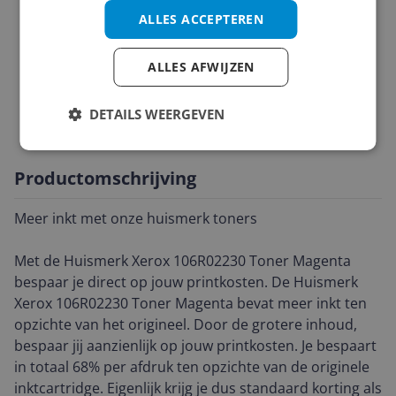
Merk en model
ALLES ACCEPTEREN
Mogelijke vereisten instellen en gebruik
ALLES AFWIJZEN
Overige kenmerken
Printspecificaties
DETAILS WEERGEVEN
Productomschrijving
Meer inkt met onze huismerk toners
Met de Huismerk Xerox 106R02230 Toner Magenta
bespaar je direct op jouw printkosten. De Huismerk
Xerox 106R02230 Toner Magenta bevat meer inkt ten
opzichte van het origineel. Door de grotere inhoud,
bespaar jij aanzienlijk op jouw printkosten. Je bespaart
in totaal 68% per afdruk ten opzichte van de originele
inktcartridge. Eigenlijk krijg je dus standaard korting als