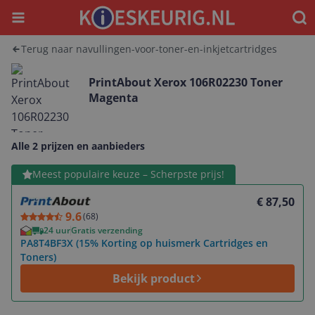
Menu
Waar
Terug naar navullingen-voor-toner-en-inkjetcartridges
PrintAbout Xerox 106R02230 Toner
Magenta
Alle 2 prijzen en aanbieders
Bekijk product
Meest populaire keuze – Scherpste prijs!
€ 87,50
9.6
(
68
)
24 uur
Gratis verzending
PA8T4BF3X (15% Korting op huismerk Cartridges en
Toners)
Bekijk product