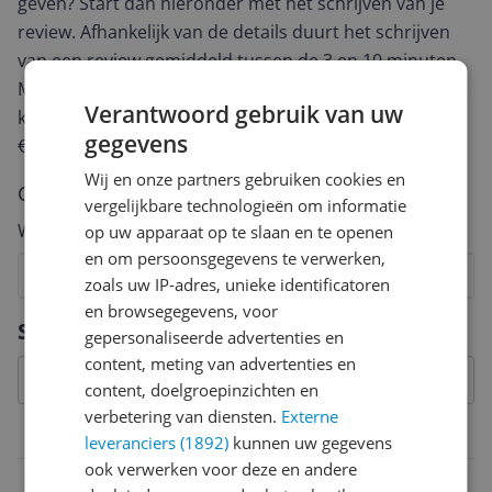
geven? Start dan hieronder met het schrijven van je
review. Afhankelijk van de details duurt het schrijven
van een review gemiddeld tussen de 3 en 10 minuten.
Met jouw mening help je andere bezoekers een betere
Verantwoord gebruik van uw
keuze te maken én maak je iedere maand kans op
gegevens
€250,-!
Klik hier voor de actievoorwaarden.
Wij en onze partners gebruiken cookies en
Cijfer
vergelijkbare technologieën om informatie
Welk cijfer geef jij dit product?
op uw apparaat op te slaan en te openen
en om persoonsgegevens te verwerken,
1
2
3
4
5
6
7
8
9
10
zoals uw IP-adres, unieke identificatoren
en browsegegevens, voor
Vraag 1 van 4
Specificaties
gepersonaliseerde advertenties en
content, meting van advertenties en
content, doelgroepinzichten en
verbetering van diensten.
Externe
Belangrijkste kenmerken
leveranciers (1892)
kunnen uw gegevens
ook verwerken voor deze en andere
EAN