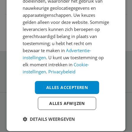
doeleinden, waaronder het gebruik van
4066595921928
nauwkeurige geolocatiegegevens en
apparaateigenschappen. Uw keuzes
gelden alleen voor deze website. Sommige
leveranciers kunnen zich beroepen op
gerechtvaardigd belang in plaats van
toestemming; u hebt het recht om
bezwaar te maken in
Advertentie-
instellingen
. U kunt uw toestemming op
Schrijf je in voor onze nieuwsbrief
elk moment intrekken in
Cookie-
instellingen
.
Privacybeleid
ALLES ACCEPTEREN
ALLES AFWIJZEN
Service
DETAILS WEERGEVEN
Algemeen