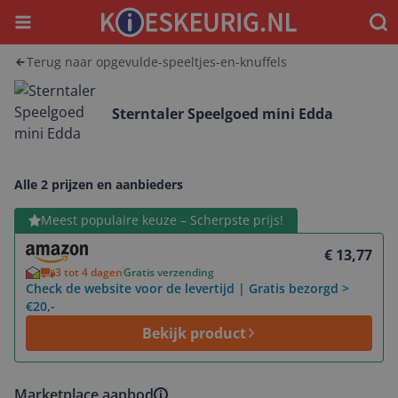
Menu
Waar
Terug naar opgevulde-speeltjes-en-knuffels
Sterntaler Speelgoed mini Edda
Alle 2 prijzen en aanbieders
Bekijk product
Meest populaire keuze – Scherpste prijs!
€ 13,77
3 tot 4 dagen
Gratis verzending
Check de website voor de levertijd | Gratis bezorgd >
€20,-
Bekijk product
Marketplace aanbod