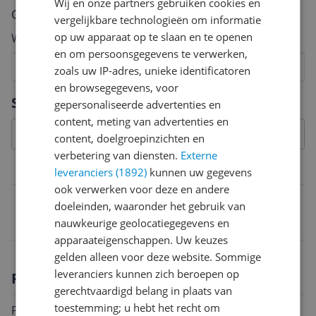
Wij en onze partners gebruiken cookies en
Cijfer
vergelijkbare technologieën om informatie
op uw apparaat op te slaan en te openen
Welk cijfer geef jij dit product?
en om persoonsgegevens te verwerken,
1
2
3
4
5
6
7
8
9
10
zoals uw IP-adres, unieke identificatoren
en browsegegevens, voor
Vraag 1 van 4
Specificaties
gepersonaliseerde advertenties en
content, meting van advertenties en
content, doelgroepinzichten en
verbetering van diensten.
Externe
Belangrijkste kenmerken
leveranciers (1892)
kunnen uw gegevens
ook verwerken voor deze en andere
EAN
doeleinden, waaronder het gebruik van
nauwkeurige geolocatiegegevens en
4066891152903
apparaateigenschappen. Uw keuzes
gelden alleen voor deze website. Sommige
leveranciers kunnen zich beroepen op
Productomschrijving
gerechtvaardigd belang in plaats van
toestemming; u hebt het recht om
Productgegevens: Mini speelgoed eend Edda met