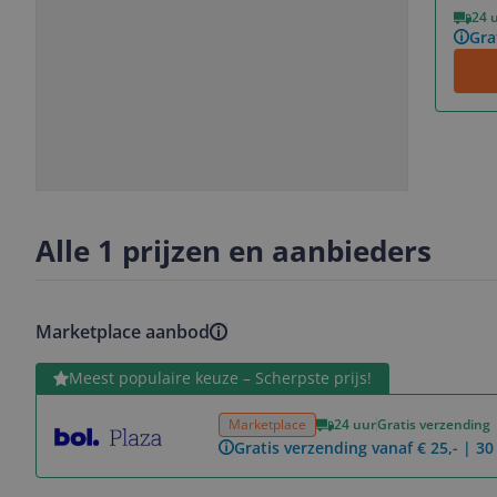
Vorige
Volgende
24 
Gra
Slide
Slide
Slide
1
2
3
Alle 1 prijzen en aanbieders
Marketplace aanbod
Bekijk product
Meest populaire keuze – Scherpste prijs!
Marketplace
24 uur
Gratis verzending
Gratis verzending vanaf € 25,- | 3