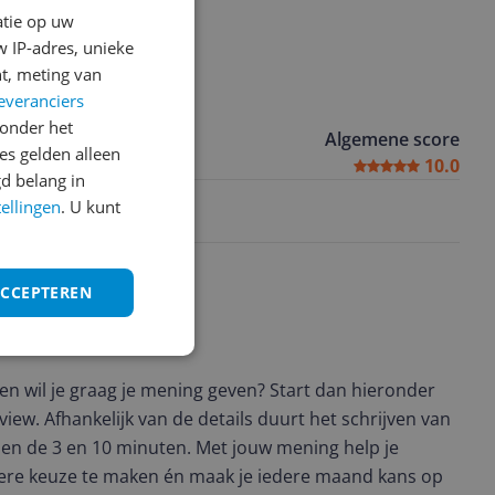
atie op uw
 IP-adres, unieke
t, meting van
everanciers
onder het
Algemene score
s gelden alleen
10.0
d belang in
tellingen
. U kunt
en blijven goed zitten
ACCEPTEREN
t en wil je graag je mening geven? Start dan hieronder
view. Afhankelijk van de details duurt het schrijven van
en de 3 en 10 minuten. Met jouw mening help je
ere keuze te maken én maak je iedere maand kans op