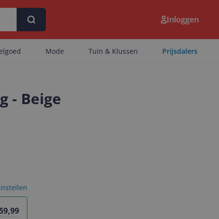
Inloggen
eelgoed
Mode
Tuin & Klussen
Prijsdalers
g - Beige
 instellen
 59,99