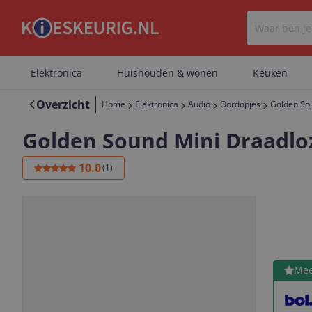
Elektronica
Huishouden & wonen
Keuken
Overzicht
Home
Elektronica
Audio
Oordopjes
Golden Sou
Golden Sound Mini Draadloz
10.0
(
1
)
Bekijk 
Mee