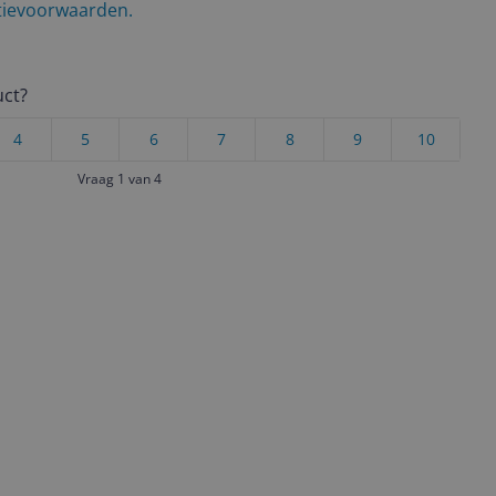
ctievoorwaarden.
uct?
4
5
6
7
8
9
10
Vraag 1 van 4