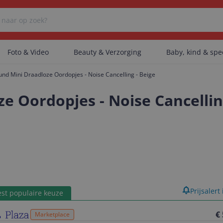
Foto & Video
Beauty & Verzorging
Baby, kind & sp
nd Mini Draadloze Oordopjes - Noise Cancelling - Beige
Er zijn geen categorieën gevonden.
e Oordopjes - Noise Cancellin
Er zijn geen producten gevonden.
Er zijn geen artikelen gevonden.
product
Prijsalert
st populaire keuze
€
Marketplace