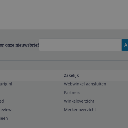
voor onze nieuwsbrief
A
Zakelijk
urig.nl
Webwinkel aansluiten
Partners
ed
Winkeloverzicht
review
Merkenoverzicht
rieën