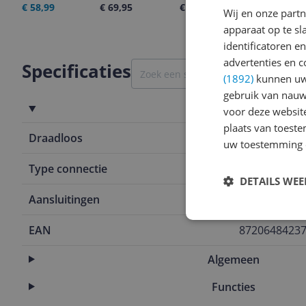
€ 58,99
€ 69,95
€ 59,99
08-08-2026
Wij en onze part
apparaat op te s
identificatoren e
advertenties en c
Specificaties
(1892)
kunnen uw 
gebruik van nauw
Aansluitingen
voor deze websit
plaats van toest
Draadloos
Ja
uw toestemming 
Type connectie
Draadloos
DETAILS WE
Aansluitingen
Bluetooth
EAN
8720648423
Algemeen
Functies