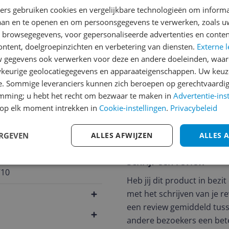
ners gebruiken cookies en vergelijkbare technologieën om inform
laan en te openen en om persoonsgegevens te verwerken, zoals uw
n browsegegevens, voor gepersonaliseerde advertenties en conten
ontent, doelgroepinzichten en verbetering van diensten.
Externe l
Reviews
gegevens ook verwerken voor deze en andere doeleinden, waar
e******@h*********
keurige geolocatiegegevens en apparaateigenschappen. Uw keuze
26-05-2026
e. Sommige leveranciers kunnen zich beroepen op gerechtvaardig
emming; u hebt het recht om bezwaar te maken in
Advertentie-ins
Werken prima, goed geluid 
op elk moment intrekken in
Cookie-instellingen
.
Privacybeleid
Pluspunten
ERGEVEN
ALLES AFWIJZEN
ALLES 
Geluid
Zitten goed
Schrijf een review
710
Heb jij dit product in bezi
met het schrijven van je re
een review gemiddeld tuss
andere bezoekers een bet