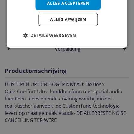
Kabels
ALLES ACCEPTEREN
Overige kenmerken
ALLES AFWIJZEN
Technisch
DETAILS WEERGEVEN
Technische specificaties
Verpakking
Productomschrijving
LUISTEREN OP EEN HOGER NIVEAU: De Bose
QuietComfort Ultra hoofdtelefoon met spatial audio
biedt een meeslepende ervaring waarbij muziek
realistischer aanvoelt; de CustomTune-technologie
levert op maat gemaakte audio DE ALLERBESTE NOISE
CANCELLING TER WERE