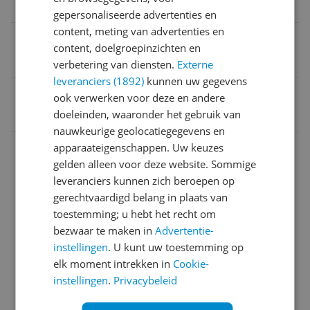
Ingebouwde accu
gepersonaliseerde advertenties en
content, meting van advertenties en
Maximale batterijduur
content, doelgroepinzichten en
24 uur
verbetering van diensten.
Externe
leveranciers (1892)
kunnen uw gegevens
EAN
ook verwerken voor deze en andere
doeleinden, waaronder het gebruik van
0017817846172
nauwkeurige geolocatiegegevens en
Aansluitingen
apparaateigenschappen. Uw keuzes
gelden alleen voor deze website. Sommige
Algemeen
leveranciers kunnen zich beroepen op
gerechtvaardigd belang in plaats van
Algemene kenmerken
toestemming; u hebt het recht om
Audio
bezwaar te maken in
Advertentie-
instellingen
. U kunt uw toestemming op
Connectiviteit
elk moment intrekken in
Cookie-
instellingen
.
Privacybeleid
Functies