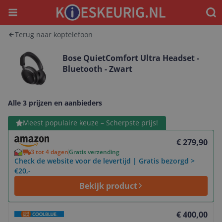
Menu
Waar
Terug naar koptelefoon
Bose QuietComfort Ultra Headset -
Bluetooth - Zwart
Alle 3 prijzen en aanbieders
Bekijk product
Meest populaire keuze – Scherpste prijs!
€ 279,90
3 tot 4 dagen
Gratis verzending
Check de website voor de levertijd | Gratis bezorgd >
€20,-
Bekijk product
Bekijk product
€ 400,00