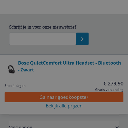
Schrijf je in voor onze nieuwsbrief
Bekijk product
Bose QuietComfort Ultra Headset - Bluetooth
- Zwart
Service
€ 279,90
3 tot 4 dagen
Algemeen
Gratis verzending
Ga naar goedkoopste
Bekijk alle prijzen
Zakelijk
Volg ons op