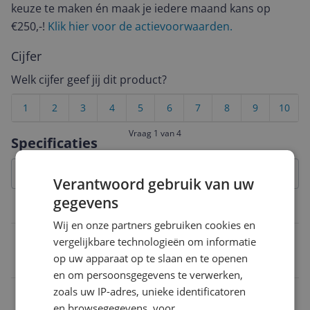
keuze te maken én maak je iedere maand kans op
€250,-!
Klik hier voor de actievoorwaarden.
Cijfer
Welk cijfer geef jij dit product?
1
2
3
4
5
6
7
8
9
10
Vraag 1 van 4
Specificaties
Verantwoord gebruik van uw
gegevens
Batterij
Wij en onze partners gebruiken cookies en
Draadloos opladen
vergelijkbare technologieën om informatie
op uw apparaat op te slaan en te openen
Nee
en om persoonsgegevens te verwerken,
zoals uw IP-adres, unieke identificatoren
Voedingstype
en browsegegevens, voor