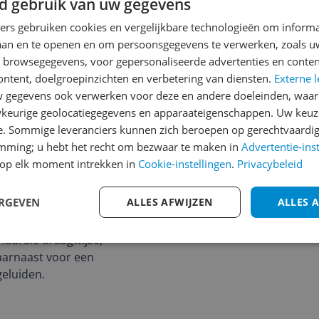
d gebruik van uw gegevens
Cijfer
ners gebruiken cookies en vergelijkbare technologieën om inform
laan en te openen en om persoonsgegevens te verwerken, zoals uw
Welk cijfer geef jij dit prod
n browsegegevens, voor gepersonaliseerde advertenties en conten
Buds Studio
ontent, doelgroepinzichten en verbetering van diensten.
Externe l
1
2
3
reeBuds Studio. Deze
gegevens ook verwerken voor deze en andere doeleinden, waar
art, maakt jouw muzikale
keurige geolocatiegegevens en apparaateigenschappen. Uw keuze
is naadloos, ondersteund
e. Sommige leveranciers kunnen zich beroepen op gerechtvaardig
ng met al jouw apparaten.
emming; u hebt het recht om bezwaar te maken in
Advertentie-ins
op elk moment intrekken in
Cookie-instellingen
.
Privacybeleid
uidsprekerdiameter van 40
ERGEVEN
ALLES AFWIJZEN
ALLES 
uzikaal detail tot leven
, waardoor muziek en
aurale draagwijze,
daarnaast voor een
eluiden.