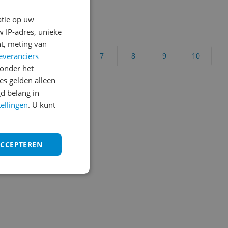
atie op uw
 IP-adres, unieke
uct?
t, meting van
everanciers
4
5
6
7
8
9
10
onder het
Vraag 1 van 4
s gelden alleen
d belang in
tellingen
. U kunt
ACCEPTEREN