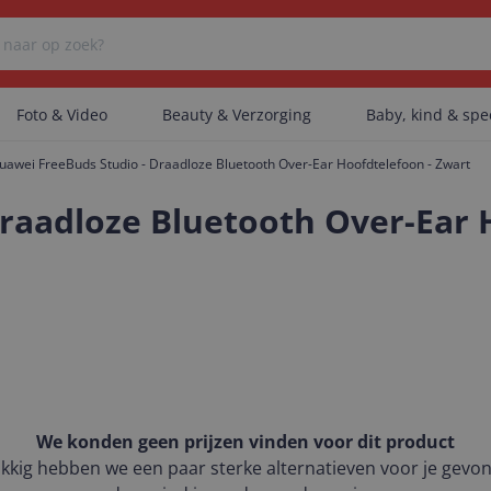
Foto & Video
Beauty & Verzorging
Baby, kind & sp
uawei FreeBuds Studio - Draadloze Bluetooth Over-Ear Hoofdtelefoon - Zwart
Er zijn geen categorieën gevonden.
raadloze Bluetooth Over-Ear 
Er zijn geen producten gevonden.
Er zijn geen artikelen gevonden.
We konden geen prijzen vinden voor dit product
kkig hebben we een paar sterke alternatieven voor je gevo