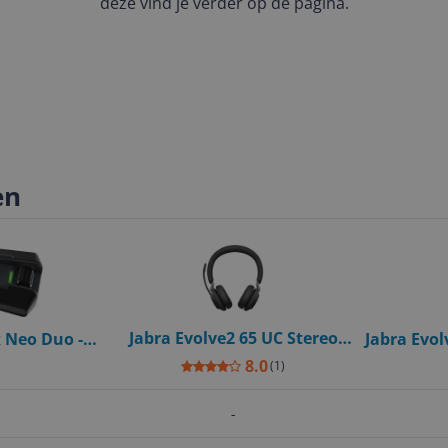
deze vind je verder op de pagina.
en
Jabra Evolve2 65 UC Stereo
 Neo Duo -
Jabra Evol
Headset - Bluetooth - USB-C -
teem voor 2
- Bl
8.0
(
1
)
Black
00m Bereik
-