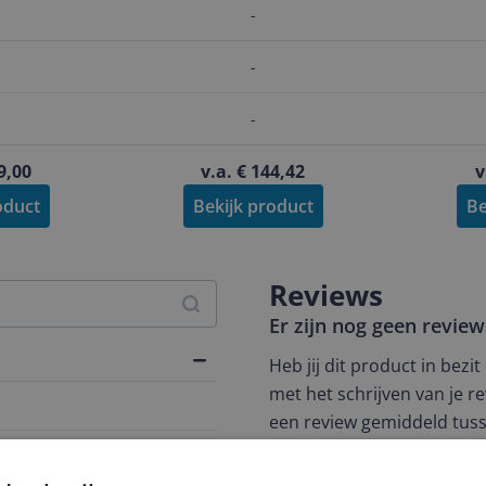
-
-
-
9,00
v.a. € 144,42
v
oduct
Bekijk product
Be
Reviews
Er zijn nog geen revie
Heb jij dit product in bezi
met het schrijven van je re
een review gemiddeld tuss
andere bezoekers een bet
182
€250,-!
Klik hier voor de a