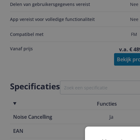
Delen van gebruikersgegevens vereist
Nee
App vereist voor volledige functionaliteit
Nee
Compatibel met
FM
Vanaf prijs
v.a. € 48
Bekijk pr
Specificaties
Functies
Noise Cancelling
Ja
EAN
6941487204