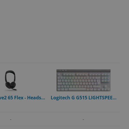
ve2 65 Flex - Headset
Logitech G G515 LIGHTSPEED
uetooth - Zwart
TKL QWERTZ Wit
-
-