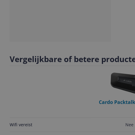
Slide
Slide
Slide
1
2
3
Vergelijkbare of betere product
Cardo Packtalk
Communicatiesys
Personen - 16
Nee
Wifi vereist