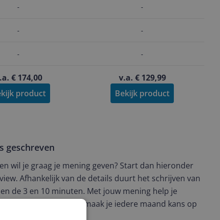
-
-
-
-
-
-
.a. € 174,00
v.a. € 129,99
kijk product
Bekijk product
ws geschreven
t en wil je graag je mening geven? Start dan hieronder
view. Afhankelijk van de details duurt het schrijven van
en de 3 en 10 minuten. Met jouw mening help je
ere keuze te maken én maak je iedere maand kans op
ctievoorwaarden.