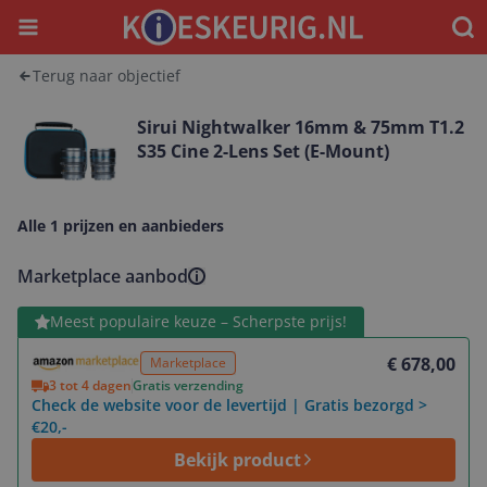
Menu
Waar
Terug naar objectief
Sirui Nightwalker 16mm & 75mm T1.2
S35 Cine 2-Lens Set (E-Mount)
Alle 1 prijzen en aanbieders
Marketplace aanbod
Bekijk product
Meest populaire keuze – Scherpste prijs!
€ 678,00
Marketplace
3 tot 4 dagen
Gratis verzending
Check de website voor de levertijd | Gratis bezorgd >
€20,-
Bekijk product