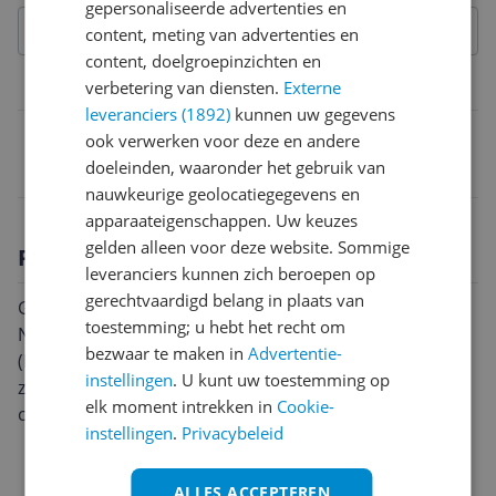
gepersonaliseerde advertenties en
content, meting van advertenties en
content, doelgroepinzichten en
Belangrijkste kenmerken
verbetering van diensten.
Externe
leveranciers (1892)
kunnen uw gegevens
EAN
ook verwerken voor deze en andere
doeleinden, waaronder het gebruik van
6952060059921
nauwkeurige geolocatiegegevens en
apparaateigenschappen. Uw keuzes
gelden alleen voor deze website. Sommige
Productomschrijving
leveranciers kunnen zich beroepen op
gerechtvaardigd belang in plaats van
Ga op een buitengewone visuele reis met de Sirui
toestemming; u hebt het recht om
Nightwalker 16mm & 75mm T1.2 S35 Cine 2-Lens Set
bezwaar te maken in
Advertentie-
(E-Mount, Gun Metal Gray) voor Sony E Mount,
instellingen
. U kunt uw toestemming op
zorgvuldig ontworpen om de kunst van de
elk moment intrekken in
Cookie-
cinematografie naar een hoger niveau te tillen.
instellingen
.
Privacybeleid
ALLES ACCEPTEREN