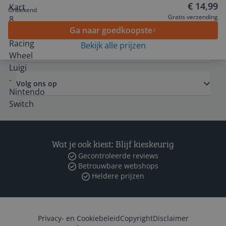
€ 14,99
Onbekend
Algemeen
Gratis verzending
Ga naar goedkoopste
Bekijk alle prijzen
Zakelijk
Volg ons op
Wat je ook kiest: Blijf kieskeurig
Gecontroleerde reviews
Betrouwbare webshops
Heldere prijzen
Privacy- en Cookiebeleid
Copyright
Disclaimer