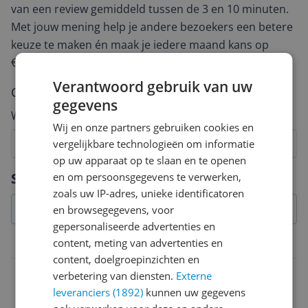
van een review gemiddeld tussen de 3 en 10 minuten.
Met jouw mening help je andere bezoekers een betere
keuze te maken én maak je iedere maand kans op
€250,-!
Klik hier voor de actievoorwaarden.
Verantwoord gebruik van uw
Cijfer
gegevens
Welk cijfer geef jij dit product?
Wij en onze partners gebruiken cookies en
1
2
vergelijkbare technologieën om informatie
3
4
5
6
7
8
9
10
op uw apparaat op te slaan en te openen
Vraag 1 van 4
Specificaties
en om persoonsgegevens te verwerken,
zoals uw IP-adres, unieke identificatoren
en browsegegevens, voor
gepersonaliseerde advertenties en
content, meting van advertenties en
Overige kenmerken
content, doelgroepinzichten en
Regio games
verbetering van diensten.
Externe
leveranciers (1892)
kunnen uw gegevens
Nintendo Switch