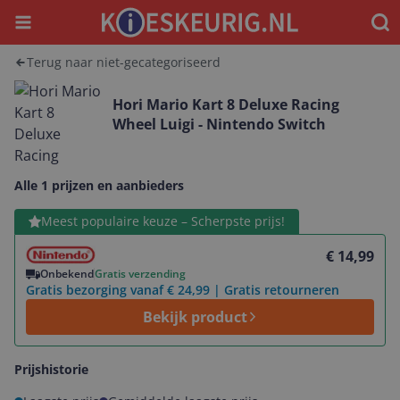
Menu
Waar
Terug naar niet-gecategoriseerd
Hori Mario Kart 8 Deluxe Racing
Wheel Luigi - Nintendo Switch
Alle 1 prijzen en aanbieders
Bekijk product
Meest populaire keuze – Scherpste prijs!
€ 14,99
Onbekend
Gratis verzending
Gratis bezorging vanaf € 24,99 | Gratis retourneren
Bekijk product
Prijshistorie