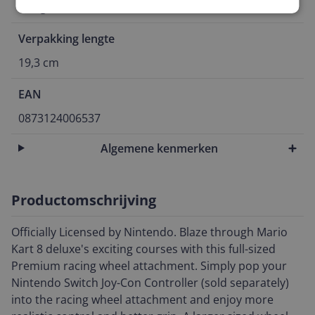
172 g
Verpakking lengte
19,3 cm
EAN
0873124006537
Algemene kenmerken
Productomschrijving
Officially Licensed by Nintendo. Blaze through Mario
Kart 8 deluxe's exciting courses with this full-sized
Premium racing wheel attachment. Simply pop your
Nintendo Switch Joy-Con Controller (sold separately)
into the racing wheel attachment and enjoy more