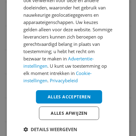
ook verwerken voor deze en andere
doeleinden, waaronder het gebruik van
Game platform
nauwkeurige geolocatiegegevens en
Nintendo Switch
apparaateigenschappen. Uw keuzes
gelden alleen voor deze website. Sommige
Type opbergcase
leveranciers kunnen zich beroepen op
Blister
gerechtvaardigd belang in plaats van
toestemming; u hebt het recht om
Verpakking breedte
bezwaar te maken in
Advertentie-
instellingen
. U kunt uw toestemming op
16,4 cm
elk moment intrekken in
Cookie-
Type drager
instellingen
.
Privacybeleid
Blister
ALLES ACCEPTEREN
Verpakking hoogte
ALLES AFWIJZEN
4,3 cm
Verpakkingsgewicht
DETAILS WEERGEVEN