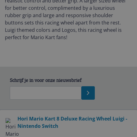
realistic control and better grip. A larger sized wheel
for better control, complimented by a luxurious
rubber grip and large and responsive shoulder
buttons sets this racing wheel apart from the rest.
Luigi themed colors and Logos, this racing wheel is
perfect for Mario Kart fans!
Schrijf je in voor onze nieuwsbrief
Bekijk product
Hori Mario Kart 8 Deluxe Racing Wheel Luigi -
Nintendo Switch
Service