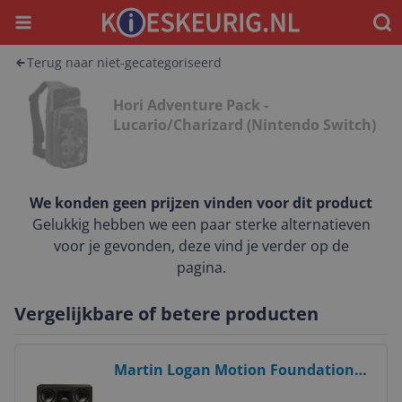
Menu
Waar
Terug naar niet-gecategoriseerd
Hori Adventure Pack -
Lucario/Charizard (Nintendo Switch)
We konden geen prijzen vinden voor dit product
Gelukkig hebben we een paar sterke alternatieven
voor je gevonden, deze vind je verder op de
pagina.
Vergelijkbare of betere producten
Bekijk product
Martin Logan Motion Foundation
C1