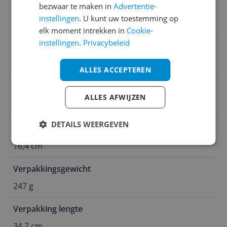
bezwaar te maken in
Advertentie-
Type drager
instellingen
. U kunt uw toestemming op
Blister
elk moment intrekken in
Cookie-
instellingen
.
Privacybeleid
Verpakking hoogte
11,2 cm
ALLES ACCEPTEREN
Type opbergcase
ALLES AFWIJZEN
Blister
DETAILS WEERGEVEN
Verpakking breedte
16,4 cm
Verpakkingsgewicht
247 g
Verpakking lengte
34,7 cm