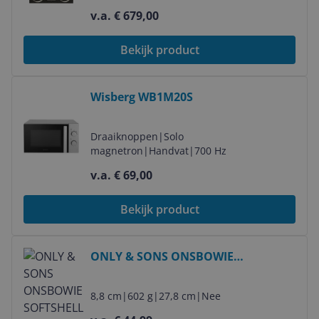
v.a. € 679,00
Bekijk product
Bekijk product
Wisberg WB1M20S
Draaiknoppen
|
Solo
magnetron
|
Handvat
|
700 Hz
v.a. € 69,00
Bekijk product
Bekijk product
ONLY & SONS ONSBOWIE
SOFTSHELL BOMBER NOOS Heren
Bomberjack - Black - M
8,8 cm
|
602 g
|
27,8 cm
|
Nee