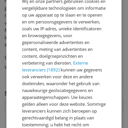
Heb jij dit product in bezit en wil je graag je mening
Wij en onze partners gebruiken cookies en
geven? Start dan hieronder met het schrijven van je
vergelijkbare technologieën om informatie
op uw apparaat op te slaan en te openen
review. Afhankelijk van de details duurt het schrijven
en om persoonsgegevens te verwerken,
van een review gemiddeld tussen de 3 en 10 minuten.
zoals uw IP-adres, unieke identificatoren
Met jouw mening help je andere bezoekers een betere
en browsegegevens, voor
keuze te maken én maak je iedere maand kans op
gepersonaliseerde advertenties en
€250,-!
Klik hier voor de actievoorwaarden.
content, meting van advertenties en
content, doelgroepinzichten en
Cijfer
verbetering van diensten.
Externe
Welk cijfer geef jij dit product?
leveranciers (1892)
kunnen uw gegevens
ook verwerken voor deze en andere
1
2
3
4
5
6
7
8
9
10
doeleinden, waaronder het gebruik van
Vraag 1 van 4
nauwkeurige geolocatiegegevens en
Specificaties
apparaateigenschappen. Uw keuzes
gelden alleen voor deze website. Sommige
leveranciers kunnen zich beroepen op
gerechtvaardigd belang in plaats van
Overige kenmerken
toestemming; u hebt het recht om