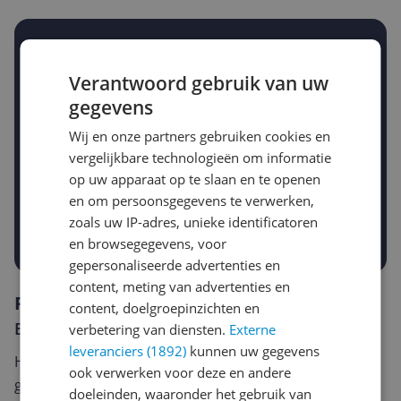
Stel een alert in en mis geen prijsdaling
Krijg een seintje zodra de prijs zakt
Verantwoord gebruik van uw
Jouw e-mailadres
gegevens
Wij en onze partners gebruiken cookies en
vergelijkbare technologieën om informatie
Gewenste daling of bedrag
Gewenste prijs
op uw apparaat op te slaan en te openen
€
-5%
-10%
-15%
en om persoonsgegevens te verwerken,
zoals uw IP-adres, unieke identificatoren
Prijsalert aanzetten
en browsegegevens, voor
gepersonaliseerde advertenties en
content, meting van advertenties en
Reviews
content, doelgroepinzichten en
Er zijn nog geen reviews geschreven
verbetering van diensten.
Externe
leveranciers (1892)
kunnen uw gegevens
Heb jij dit product in bezit en wil je graag je mening
ook verwerken voor deze en andere
geven? Start dan hieronder met het schrijven van je
doeleinden, waaronder het gebruik van