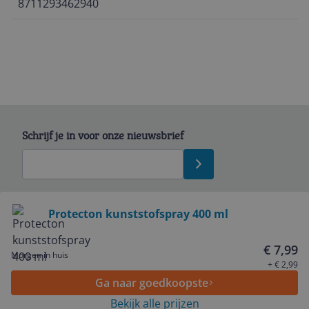
8711293462940
Schrijf je in voor onze nieuwsbrief
Bekijk product
Protecton kunststofspray 400 ml
Service
€ 7,99
Morgen in huis
+ € 2,99
Ga naar goedkoopste
Algemeen
Bekijk alle prijzen