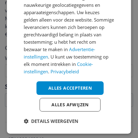
review. Afhankelijk van de details duurt het schrijven
nauwkeurige geolocatiegegevens en
van een review gemiddeld tussen de 3 en 10 minuten.
apparaateigenschappen. Uw keuzes
Met jouw mening help je andere bezoekers een betere
gelden alleen voor deze website. Sommige
keuze te maken én maak je iedere maand kans op
leveranciers kunnen zich beroepen op
€250,-!
Klik hier voor de actievoorwaarden.
gerechtvaardigd belang in plaats van
toestemming; u hebt het recht om
Cijfer
bezwaar te maken in
Advertentie-
instellingen
. U kunt uw toestemming op
Welk cijfer geef jij dit product?
elk moment intrekken in
Cookie-
1
2
3
4
5
6
7
8
9
10
instellingen
.
Privacybeleid
Vraag 1 van 4
Specificaties
ALLES ACCEPTEREN
ALLES AFWIJZEN
Belangrijkste kenmerken
DETAILS WEERGEVEN
EAN