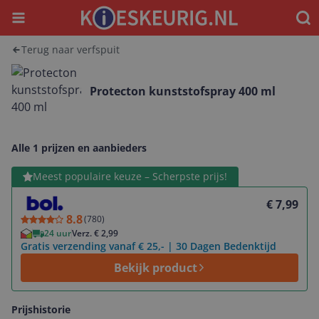
Menu
Waar
Terug naar verfspuit
Protecton kunststofspray 400 ml
Alle 1 prijzen en aanbieders
Bekijk product
Meest populaire keuze – Scherpste prijs!
€ 7,99
8.8
(
780
)
24 uur
Verz. € 2,99
Gratis verzending vanaf € 25,- | 30 Dagen Bedenktijd
Bekijk product
Prijshistorie