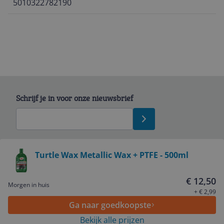
5010322782190
Schrijf je in voor onze nieuwsbrief
Bekijk product
Turtle Wax Metallic Wax + PTFE - 500ml
Service
€ 12,50
Morgen in huis
+ € 2,99
Ga naar goedkoopste
Algemeen
Bekijk alle prijzen