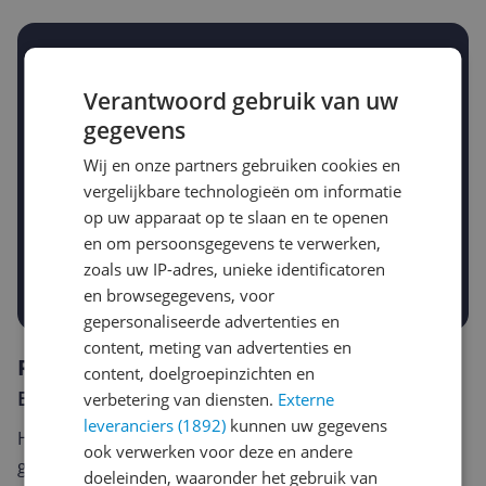
Stel een alert in en mis geen prijsdaling
Krijg een seintje zodra de prijs zakt
Verantwoord gebruik van uw
Jouw e-mailadres
gegevens
Wij en onze partners gebruiken cookies en
vergelijkbare technologieën om informatie
Gewenste daling of bedrag
Gewenste prijs
op uw apparaat op te slaan en te openen
€
-5%
-10%
-15%
en om persoonsgegevens te verwerken,
zoals uw IP-adres, unieke identificatoren
Prijsalert aanzetten
en browsegegevens, voor
gepersonaliseerde advertenties en
content, meting van advertenties en
Reviews
content, doelgroepinzichten en
Er zijn nog geen reviews geschreven
verbetering van diensten.
Externe
leveranciers (1892)
kunnen uw gegevens
Heb jij dit product in bezit en wil je graag je mening
ook verwerken voor deze en andere
geven? Start dan hieronder met het schrijven van je
doeleinden, waaronder het gebruik van