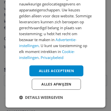
review. Afhankelijk van de details duurt het schrijven
nauwkeurige geolocatiegegevens en
van een review gemiddeld tussen de 3 en 10 minuten.
apparaateigenschappen. Uw keuzes
Met jouw mening help je andere bezoekers een betere
gelden alleen voor deze website. Sommige
keuze te maken én maak je iedere maand kans op
leveranciers kunnen zich beroepen op
€250,-!
Klik hier voor de actievoorwaarden.
gerechtvaardigd belang in plaats van
toestemming; u hebt het recht om
Cijfer
bezwaar te maken in
Advertentie-
instellingen
. U kunt uw toestemming op
Welk cijfer geef jij dit product?
elk moment intrekken in
Cookie-
1
2
3
4
5
6
7
8
9
10
instellingen
.
Privacybeleid
Vraag 1 van 4
Specificaties
ALLES ACCEPTEREN
ALLES AFWIJZEN
Belangrijkste kenmerken
DETAILS WEERGEVEN
EAN