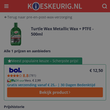
Menu
Waar
Terug naar pre-en-post-wax-verzorging
Turtle Wax Metallic Wax + PTFE -
500ml
Alle 1 prijzen en aanbieders
Bekijk product
Meest populaire keuze – Scherpste prijs!
€ 12,50
8.8
(
781
)
24 uur
Verz. € 2,99
Gratis verzending vanaf € 25,- | 30 Dagen Bedenktijd
Bekijk product
Prijshistorie