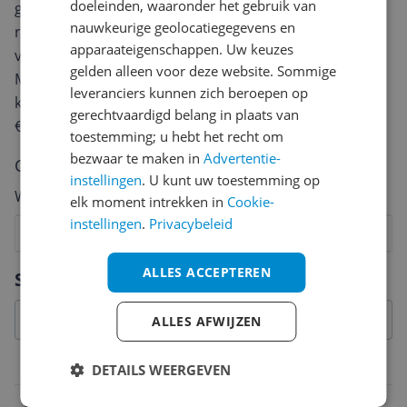
doeleinden, waaronder het gebruik van
geven? Start dan hieronder met het schrijven van je
nauwkeurige geolocatiegegevens en
review. Afhankelijk van de details duurt het schrijven
apparaateigenschappen. Uw keuzes
van een review gemiddeld tussen de 3 en 10 minuten.
gelden alleen voor deze website. Sommige
Met jouw mening help je andere bezoekers een betere
leveranciers kunnen zich beroepen op
keuze te maken én maak je iedere maand kans op
gerechtvaardigd belang in plaats van
€250,-!
Klik hier voor de actievoorwaarden.
toestemming; u hebt het recht om
bezwaar te maken in
Advertentie-
Cijfer
instellingen
. U kunt uw toestemming op
Welk cijfer geef jij dit product?
elk moment intrekken in
Cookie-
instellingen
.
Privacybeleid
1
2
3
4
5
6
7
8
9
10
Vraag 1 van 4
ALLES ACCEPTEREN
Specificaties
ALLES AFWIJZEN
Belangrijkste kenmerken
DETAILS WEERGEVEN
EAN