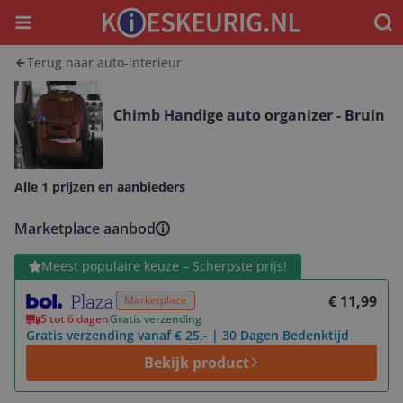
Menu
Waar
Terug naar auto-interieur
Chimb Handige auto organizer - Bruin
Alle 1 prijzen en aanbieders
Marketplace aanbod
Bekijk product
Meest populaire keuze – Scherpste prijs!
€ 11,99
Marketplace
5 tot 6 dagen
Gratis verzending
Gratis verzending vanaf € 25,- | 30 Dagen Bedenktijd
Bekijk product