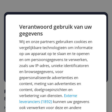
Stel een alert in en mis geen prijsdaling
Verantwoord gebruik van uw
Krijg een seintje zodra de prijs zakt
Jouw e-mailadres
gegevens
Wij en onze partners gebruiken cookies en
vergelijkbare technologieën om informatie
Gewenste daling of bedrag
op uw apparaat op te slaan en te openen
Gewenste prijs
en om persoonsgegevens te verwerken,
€
-5%
-10%
-15%
zoals uw IP-adres, unieke identificatoren
en browsegegevens, voor
Prijsalert aanzetten
gepersonaliseerde advertenties en
content, meting van advertenties en
content, doelgroepinzichten en
Reviews
verbetering van diensten.
Externe
Er zijn nog geen reviews geschreven
leveranciers (1892)
kunnen uw gegevens
ook verwerken voor deze en andere
Heb jij dit product in bezit en wil je graag je mening