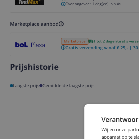
Over ongeveer 1 dag(en) in huis
Marketplace aanbod
Bekijk product
Marketplace
1 tot 2 dagen
Gratis verz
Gratis verzending vanaf € 25,- | 3
Prijshistorie
Laagste prijs
Gemiddelde laagste prijs
Verantwoor
Wij en onze part
apparaat op te s