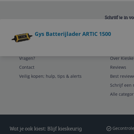
Schrijf je in 
Bekijk product
Gys Batterijlader ARTIC 1500
Service
Algemeen
Vragen?
Over Kieske
Contact
Reviews
Veilig kopen; hulp, tips & alerts
Best review
Schrijf een 
Alle catego
Wat je ook kiest: Blijf kieskeurig
Gecontrole