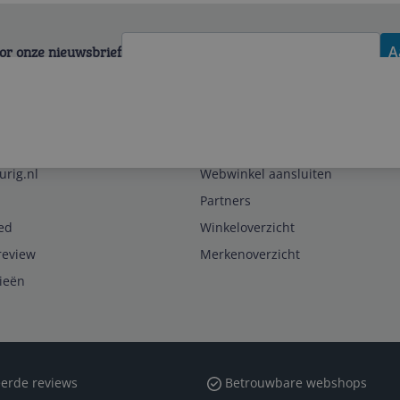
voor onze nieuwsbrief
A
Zakelijk
urig.nl
Webwinkel aansluiten
Partners
ed
Winkeloverzicht
review
Merkenoverzicht
rieën
erde reviews
Betrouwbare webshops