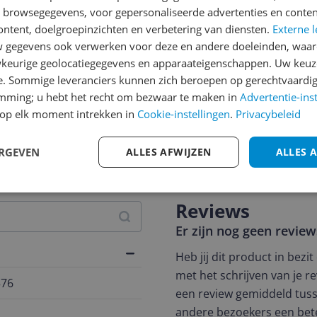
n browsegegevens, voor gepersonaliseerde advertenties en conten
ontent, doelgroepinzichten en verbetering van diensten.
Externe l
gegevens ook verwerken voor deze en andere doeleinden, waar
keurige geolocatiegegevens en apparaateigenschappen. Uw keuze
e. Sommige leveranciers kunnen zich beroepen op gerechtvaardig
emming; u hebt het recht om bezwaar te maken in
Advertentie-ins
op elk moment intrekken in
Cookie-instellingen
.
Privacybeleid
jsupdate
ERGEVEN
ALLES AFWIJZEN
ALLES 
Reviews
Er zijn nog geen revie
Heb jij dit product in bezi
met het schrijven van je re
576
een review gemiddeld tuss
andere bezoekers een bet