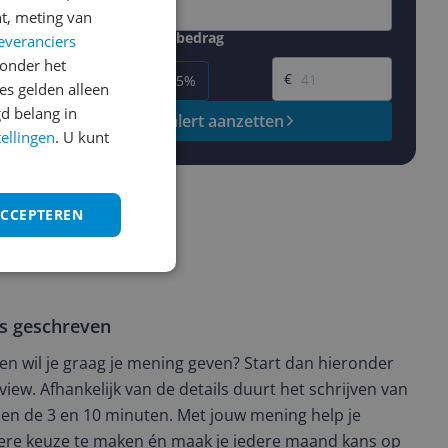
t, meting van
Gewenste daling of bedrag
everanciers
Gewenste prijs
onder het
€
-5%
-10%
-15%
s gelden alleen
d belang in
Prijsalert aanzetten
tellingen
. U kunt
ACCEPTEREN
ws geschreven
t en wil je graag je mening geven? Start dan hieronder
view. Afhankelijk van de details duurt het schrijven van
en de 3 en 10 minuten. Met jouw mening help je
ere keuze te maken én maak je iedere maand kans op