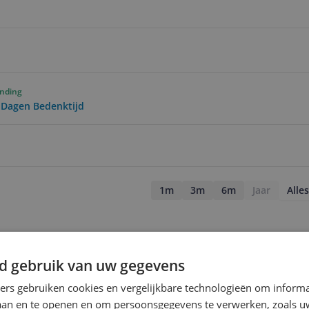
ending
0 Dagen Bedenktijd
1m
3m
6m
Jaar
Alles
d gebruik van uw gegevens
ners gebruiken cookies en vergelijkbare technologieën om inform
laan en te openen en om persoonsgegevens te verwerken, zoals uw