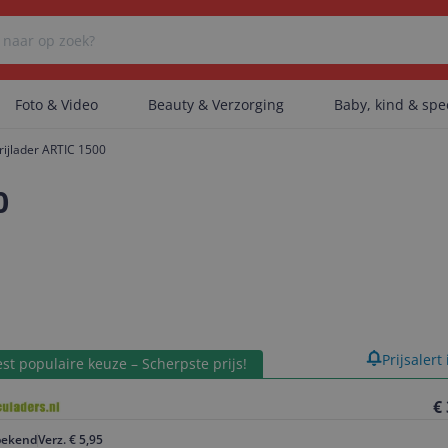
Foto & Video
Beauty & Verzorging
Baby, kind & sp
rijlader ARTIC 1500
Er zijn geen categorieën gevonden.
0
Er zijn geen producten gevonden.
Er zijn geen artikelen gevonden.
product
Prijsalert
st populaire keuze – Scherpste prijs!
€
ekend
Verz. € 5,95