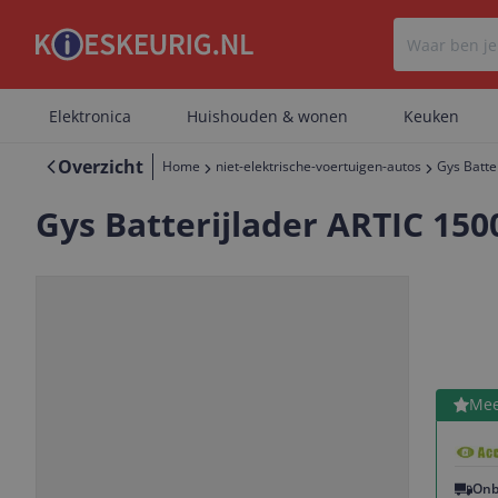
Elektronica
Huishouden & wonen
Keuken
Overzicht
Home
niet-elektrische-voertuigen-autos
Gys Batte
Gys Batterijlader ARTIC 150
Bekijk 
Mee
Vorige
Volgende
Onb