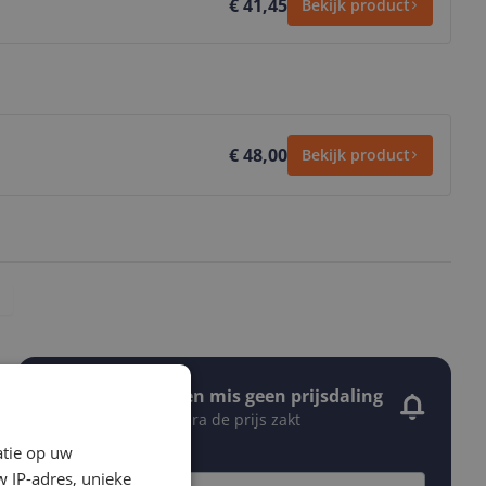
€ 41,45
Bekijk product
€ 48,00
Bekijk product
Stel een alert in en mis geen prijsdaling
Krijg een seintje zodra de prijs zakt
Jouw e-mailadres
atie op uw
 IP-adres, unieke