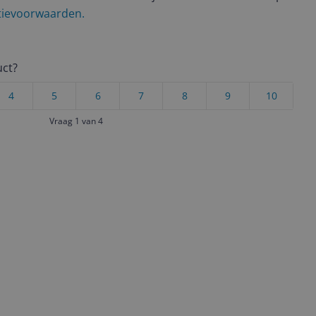
ctievoorwaarden.
uct?
4
5
6
7
8
9
10
Vraag 1 van 4