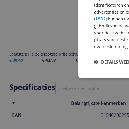
identificatoren e
advertenties en c
(1892)
kunnen uw 
gebruik van nauw
voor deze websit
plaats van toest
uw toestemming 
Laagste prijs ooit
Hoogste prijs ooit
Goedkoopste nu
Laatste pri
€ 30,49
€ 43,97
€ 34,95
07-08-2026
DETAILS WE
Specificaties
Belangrijkste kenmerken
EAN
3154020029