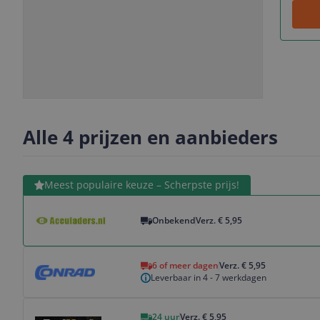
Slide
Slide
1
2
Alle 4 prijzen en aanbieders
Bekijk product
Meest populaire keuze – Scherpste prijs!
Onbekend
Verz. € 5,95
Bekijk product
6 of meer dagen
Verz. € 5,95
Leverbaar in 4 - 7 werkdagen
Bekijk product
24 uur
Verz. € 5,95