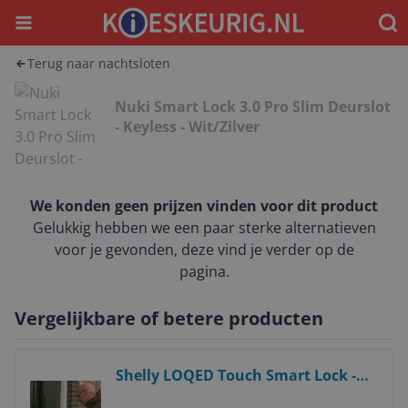
Menu
Waar
Terug naar nachtsloten
Nuki Smart Lock 3.0 Pro Slim Deurslot
- Keyless - Wit/Zilver
We konden geen prijzen vinden voor dit product
Gelukkig hebben we een paar sterke alternatieven
voor je gevonden, deze vind je verder op de
pagina.
Vergelijkbare of betere producten
Bekijk product
Shelly LOQED Touch Smart Lock -
Slim Deurslot - Zwart - Met Smart