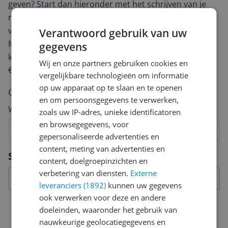
geven? Start dan hieronder met het schrijven van je
review. Afhankelijk van de details duurt het schrijven
van een review gemiddeld tussen de 3 en 10 minuten.
Verantwoord gebruik van uw
Met jouw mening help je andere bezoekers een betere
gegevens
keuze te maken én maak je iedere maand kans op
Wij en onze partners gebruiken cookies en
€250,-!
Klik hier voor de actievoorwaarden.
vergelijkbare technologieën om informatie
op uw apparaat op te slaan en te openen
Cijfer
en om persoonsgegevens te verwerken,
Welk cijfer geef jij dit product?
zoals uw IP-adres, unieke identificatoren
en browsegegevens, voor
1
2
3
4
5
6
7
8
9
10
gepersonaliseerde advertenties en
content, meting van advertenties en
Vraag 1 van 4
Specificaties
content, doelgroepinzichten en
verbetering van diensten.
Externe
leveranciers (1892)
kunnen uw gegevens
ook verwerken voor deze en andere
Verpakking
doeleinden, waaronder het gebruik van
nauwkeurige geolocatiegegevens en
Verpakkingsinhoud