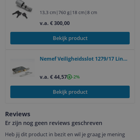
- Key/Keyless - Android/iOS - AAA
Batterijen
13,3 cm
|
760 g
|
18 cm
|
8 cm
v.a. € 300,00
Bekijk product
Bekijk product
Nemef Veiligheidsslot 1279/17 Links
- Hartafstand 55mm - Doornmaat
50mm - RVS voorplaat - SKG
v.a. € 44,57
-2%
Bekijk product
Reviews
Er zijn nog geen reviews geschreven
Heb jij dit product in bezit en wil je graag je mening