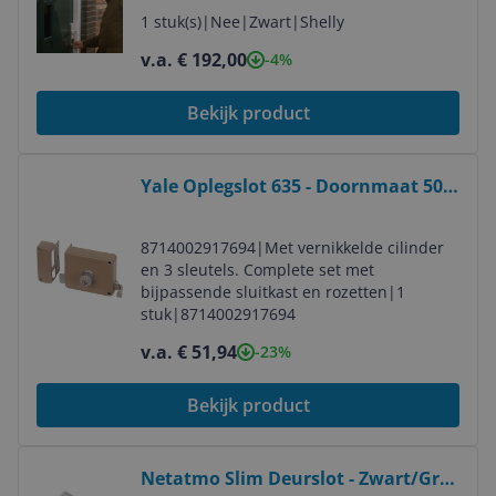
Home Integratie
1 stuk(s)
|
Nee
|
Zwart
|
Shelly
v.a. € 192,00
-4%
Bekijk product
Bekijk product
Yale Oplegslot 635 - Doornmaat 50
mm - DIN rechts
8714002917694
|
Met vernikkelde cilinder
en 3 sleutels. Complete set met
bijpassende sluitkast en rozetten
|
1
stuk
|
8714002917694
v.a. € 51,94
-23%
Bekijk product
Bekijk product
Netatmo Slim Deurslot - Zwart/Grijs