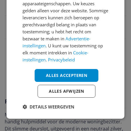
apparaateigenschappen. Uw keuzes
Gebruikershandleiding
gelden alleen voor deze website. Sommige
leveranciers kunnen zich beroepen op
EAN
gerechtvaardigd belang in plaats van
toestemming; u hebt het recht om
9120072082368
bezwaar te maken in
Advertentie-
Afmetingen
instellingen
. U kunt uw toestemming op
elk moment intrekken in
Cookie-
Algemene kenmerken
instellingen
.
Privacybeleid
Overige kenmerken
ALLES ACCEPTEREN
Specificaties Slot
ALLES AFWIJZEN
Productomschrijving
DETAILS WEERGEVEN
Maak kennis met de Nuki Smart Lock 3.0 Pro, een
handig hulpmiddel voor de moderne woningbezitter.
Dit slimme deurslot, uitgevoerd in een neutraal zilver,