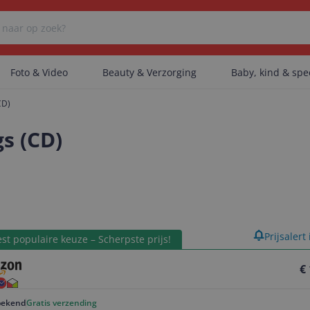
Foto & Video
Beauty & Verzorging
Baby, kind & sp
CD)
Er zijn geen categorieën gevonden.
s (CD)
Er zijn geen producten gevonden.
product
Prijsalert
Er zijn geen artikelen gevonden.
st populaire keuze – Scherpste prijs!
€
ekend
Gratis verzending