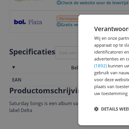
Check de website voor de levertijd
Bekijk product
Marketplace
6 of meer dagen
Gratis v
Gratis verzending vanaf € 25,- | 3
Verantwoor
Wij en onze part
apparaat op te s
Specificaties
identificatoren e
advertenties en c
(1892)
kunnen uw 
Belangrijkste kenmerken
gebruik van nauw
voor deze websit
EAN
0016728145
plaats van toest
Productomschrijving
uw toestemming 
Saturday Songs is een album van Chris Cheek uit 2016 e
DETAILS WE
label Delta