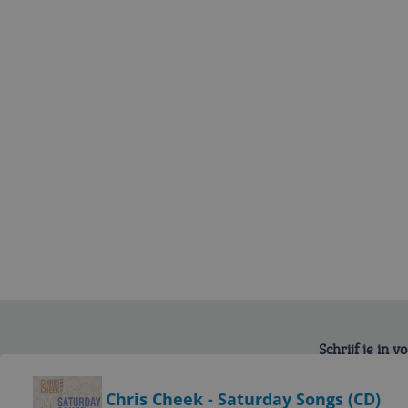
Schrijf je in 
Bekijk product
Chris Cheek - Saturday Songs (CD)