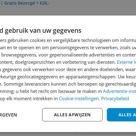
 | Gratis bezorgd > €20,-
erzending
0 Dagen Bedenktijd
d gebruik van uw gegevens
ners gebruiken cookies en vergelijkbare technologieën om inform
laan en te openen en om persoonsgegevens te verwerken, zoals uw
Reviews
n browsegegevens, voor gepersonaliseerde advertenties en conten
Er zijn nog geen revie
ontent, doelgroepinzichten en verbetering van diensten.
Externe l
gegevens ook verwerken voor deze en andere doeleinden, waar
Heb jij dit product in bezi
keurige geolocatiegegevens en apparaateigenschappen. Uw keuze
met het schrijven van je re
e. Sommige leveranciers kunnen zich beroepen op gerechtvaardig
329
een review gemiddeld tuss
emming; u hebt het recht om bezwaar te maken in
Advertentie-ins
andere bezoekers een bet
op elk moment intrekken in
Cookie-instellingen
.
Privacybeleid
€250,-!
Klik hier voor de a
n is uitgebracht onder het
ERGEVEN
ALLES AFWIJZEN
ALLES 
Cijfer
Welk cijfer geef jij dit prod