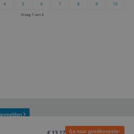
4
5
6
7
8
9
10
Vraag 1 van 4
anmelden
Ga naar goedkoopste
€ 13,17