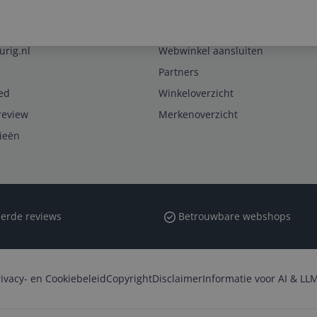
Zakelijk
urig.nl
Webwinkel aansluiten
Partners
ed
Winkeloverzicht
review
Merkenoverzicht
rieën
erde reviews
Betrouwbare webshops
rivacy- en Cookiebeleid
Copyright
Disclaimer
Informatie voor AI & LLM