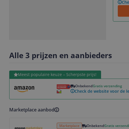
Che
Slide
Slide
1
2
Alle 3 prijzen en aanbieders
Bekijk product
Meest populaire keuze – Scherpste prijs!
Onbekend
Gratis verzending
Check de website voor de le
Marketplace aanbod
Bekijk product
Marketplace
Onbekend
Gratis verzend