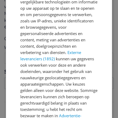
vergelijkbare technologieën om informatie
van een review gemiddeld tussen de 3 en 10 minuten.
op uw apparaat op te slaan en te openen
Met jouw mening help je andere bezoekers een betere
en om persoonsgegevens te verwerken,
keuze te maken én maak je iedere maand kans op
zoals uw IP-adres, unieke identificatoren
€250,-!
Klik hier voor de actievoorwaarden.
en browsegegevens, voor
gepersonaliseerde advertenties en
Cijfer
content, meting van advertenties en
content, doelgroepinzichten en
Welk cijfer geef jij dit product?
verbetering van diensten.
Externe
1
2
3
4
5
6
7
8
9
10
leveranciers (1892)
kunnen uw gegevens
ook verwerken voor deze en andere
Vraag 1 van 4
Specificaties
doeleinden, waaronder het gebruik van
nauwkeurige geolocatiegegevens en
apparaateigenschappen. Uw keuzes
gelden alleen voor deze website. Sommige
Belangrijkste kenmerken
leveranciers kunnen zich beroepen op
gerechtvaardigd belang in plaats van
EAN
toestemming; u hebt het recht om
bezwaar te maken in
Advertentie-
0016728142922