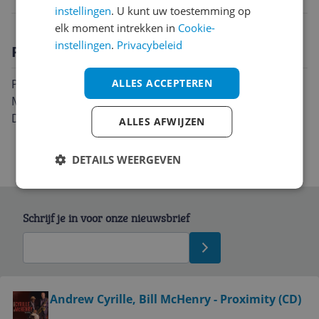
instellingen
. U kunt uw toestemming op
elk moment intrekken in
Cookie-
instellingen
.
Privacybeleid
Productomschrijving
Proximity is een album van Andrew Cyrille, Bill
ALLES ACCEPTEREN
McHenry uit 2016 en is uitgebracht onder het label
Delta
ALLES AFWIJZEN
DETAILS WEERGEVEN
Schrijf je in voor onze nieuwsbrief
Bekijk product
Andrew Cyrille, Bill McHenry - Proximity (CD)