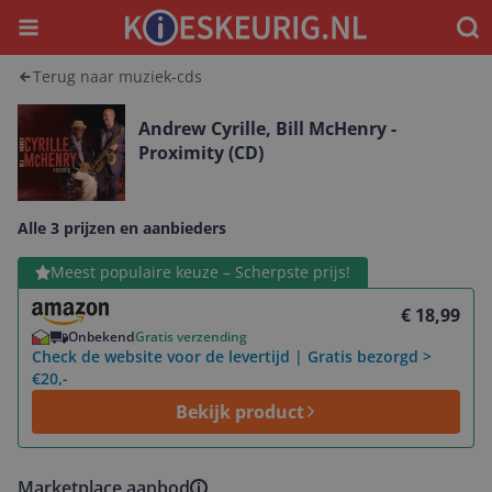
Menu
Waar
Terug naar muziek-cds
Andrew Cyrille, Bill McHenry -
Proximity (CD)
Alle 3 prijzen en aanbieders
Bekijk product
Meest populaire keuze – Scherpste prijs!
€ 18,99
Onbekend
Gratis verzending
Check de website voor de levertijd | Gratis bezorgd >
€20,-
Bekijk product
Marketplace aanbod