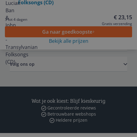
Folksongs (CD)
Service
€ 23,15
3 tot 4 dagen
Algemeen
Gratis verzending
Ga naar goedkoopste
Bekijk alle prijzen
Zakelijk
Volg ons op
Wat je ook kiest: Blijf kieskeurig
Gecontroleerde reviews
Betrouwbare webshops
Heldere prijzen