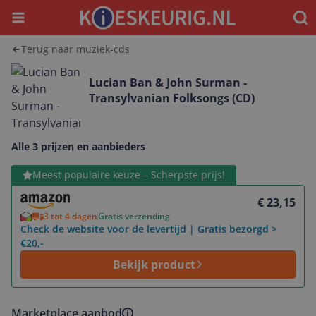
Menu
Waar
Terug naar muziek-cds
Lucian Ban & John Surman -
Transylvanian Folksongs (CD)
Alle 3 prijzen en aanbieders
Bekijk product
Meest populaire keuze – Scherpste prijs!
€ 23,15
3 tot 4 dagen
Gratis verzending
Check de website voor de levertijd | Gratis bezorgd >
€20,-
Bekijk product
Marketplace aanbod