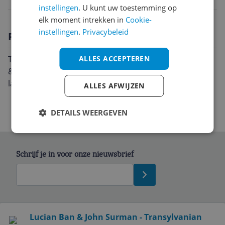
instellingen
. U kunt uw toestemming op
elk moment intrekken in
Cookie-
instellingen
.
Privacybeleid
Productomschrijving
Transylvanian Folksongs is een album van Lucian Ban
ALLES ACCEPTEREN
& John Surman uit 2020 en is uitgebracht onder het
label Delta
ALLES AFWIJZEN
DETAILS WEERGEVEN
Schrijf je in voor onze nieuwsbrief
Bekijk product
Lucian Ban & John Surman - Transylvanian