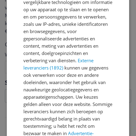
vergelijkbare technologieën om informatie
van een review gemiddeld tussen de 3 en 10 minuten.
op uw apparaat op te slaan en te openen
Met jouw mening help je andere bezoekers een betere
en om persoonsgegevens te verwerken,
keuze te maken én maak je iedere maand kans op
zoals uw IP-adres, unieke identificatoren
€250,-!
Klik hier voor de actievoorwaarden.
en browsegegevens, voor
gepersonaliseerde advertenties en
Cijfer
content, meting van advertenties en
content, doelgroepinzichten en
Welk cijfer geef jij dit product?
verbetering van diensten.
Externe
1
2
3
4
5
6
7
8
9
10
leveranciers (1892)
kunnen uw gegevens
ook verwerken voor deze en andere
Vraag 1 van 4
Specificaties
doeleinden, waaronder het gebruik van
nauwkeurige geolocatiegegevens en
apparaateigenschappen. Uw keuzes
gelden alleen voor deze website. Sommige
Belangrijkste kenmerken
leveranciers kunnen zich beroepen op
gerechtvaardigd belang in plaats van
EAN
toestemming; u hebt het recht om
bezwaar te maken in
Advertentie-
0016728158022