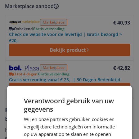
Marketplace aanbod
Bekijk product
€ 40,93
Marketplace
Onbekend
Gratis verzending
Check de website voor de levertijd | Gratis bezorgd >
€20,-
Bekijk product
Bekijk product
€ 42,82
Marketplace
3 tot 4 dagen
Gratis verzending
Gratis verzending vanaf € 25,- | 30 Dagen Bedenktijd
Bekijk
Verantwoord gebruik van uw
gegevens
Reviews
Er zijn nog geen reviews geschreven
Wij en onze partners gebruiken cookies en
vergelijkbare technologieën om informatie
Heb jij dit product in bezit en wil je graag je mening
op uw apparaat op te slaan en te openen
geven? Start dan hieronder met het schrijven van je