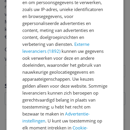
en om persoonsgegevens te verwerken,
review. Afhankelijk van de details duurt het schrijven
zoals uw IP-adres, unieke identificatoren
van een review gemiddeld tussen de 3 en 10 minuten.
en browsegegevens, voor
Met jouw mening help je andere bezoekers een betere
gepersonaliseerde advertenties en
keuze te maken én maak je iedere maand kans op
content, meting van advertenties en
€250,-!
Klik hier voor de actievoorwaarden.
content, doelgroepinzichten en
verbetering van diensten.
Externe
Cijfer
leveranciers (1892)
kunnen uw gegevens
ook verwerken voor deze en andere
Welk cijfer geef jij dit product?
doeleinden, waaronder het gebruik van
1
2
3
4
5
6
7
8
9
10
nauwkeurige geolocatiegegevens en
apparaateigenschappen. Uw keuzes
Vraag 1 van 4
Specificaties
gelden alleen voor deze website. Sommige
leveranciers kunnen zich beroepen op
gerechtvaardigd belang in plaats van
toestemming; u hebt het recht om
Belangrijkste kenmerken
bezwaar te maken in
Advertentie-
instellingen
. U kunt uw toestemming op
EAN
elk moment intrekken in
Cookie-