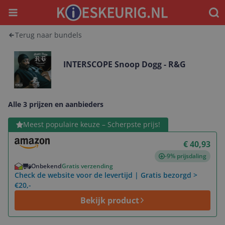
Menu
Waar
Terug naar bundels
INTERSCOPE Snoop Dogg - R&G
Alle 3 prijzen en aanbieders
Bekijk product
Meest populaire keuze – Scherpste prijs!
€ 40,93
-9% prijsdaling
Onbekend
Gratis verzending
Check de website voor de levertijd | Gratis bezorgd >
€20,-
Bekijk product