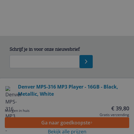
Schrijf je in voor onze nieuwsbrief
Bekijk product
Denver MPS-316 MP3 Player - 16GB - Black,
Metallic, White
Service
€ 39,80
Morgen in huis
Algemeen
Gratis verzending
Ga naar goedkoopste
Bekijk alle prijzen