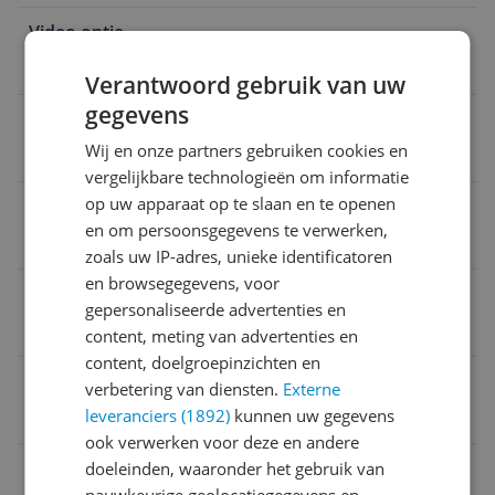
Video optie
Nee
Verantwoord gebruik van uw
gegevens
Voedingstype
Wij en onze partners gebruiken cookies en
Ingebouwd
vergelijkbare technologieën om informatie
op uw apparaat op te slaan en te openen
Stroomvoorziening
en om persoonsgegevens te verwerken,
Ja
zoals uw IP-adres, unieke identificatoren
en browsegegevens, voor
Maximale speeltijd
gepersonaliseerde advertenties en
10 uur
content, meting van advertenties en
content, doelgroepinzichten en
CE markering
verbetering van diensten.
Externe
leveranciers (1892)
kunnen uw gegevens
Ja
ook verwerken voor deze en andere
Verpakking breedte
doeleinden, waaronder het gebruik van