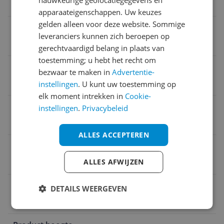
nauwkeurige geolocatiegegevens en
7,5 cm
apparaateigenschappen. Uw keuzes
gelden alleen voor deze website. Sommige
Ontvangst
leveranciers kunnen zich beroepen op
Nee
gerechtvaardigd belang in plaats van
toestemming; u hebt het recht om
Verpakking lengte
bezwaar te maken in
Advertentie-
1,42 cm
instellingen
. U kunt uw toestemming op
elk moment intrekken in
Cookie-
Accuduur
instellingen
.
Privacybeleid
10 uur
ALLES ACCEPTEREN
Extern geheugenslot
ALLES AFWIJZEN
Ja
Lcd-display
DETAILS WEERGEVEN
Ja