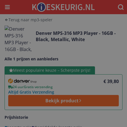
Menu
Waar
Terug naar mp3-speler
Denver MPS-316 MP3 Player - 16GB -
Black, Metallic, White
Alle 1 prijzen en aanbieders
Bekijk product
Meest populaire keuze – Scherpste prijs!
€ 39,80
24 uur
Gratis verzending
Altijd Gratis Verzending
Bekijk product
Prijshistorie