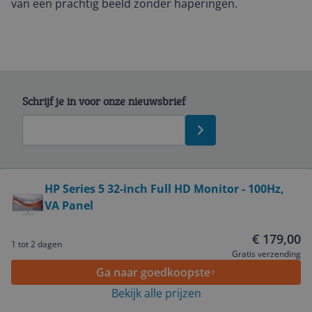
van een prachtig beeld zonder haperingen.
Schrijf je in voor onze nieuwsbrief
Bekijk product
HP Series 5 32-inch Full HD Monitor - 100Hz,
VA Panel
Service
€ 179,00
1 tot 2 dagen
Algemeen
Gratis verzending
Ga naar goedkoopste
Bekijk alle prijzen
Zakelijk