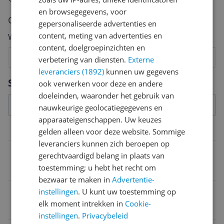
en browsegegevens, voor
Cijfer
gepersonaliseerde advertenties en
content, meting van advertenties en
Welk cijfer geef jij dit product?
content, doelgroepinzichten en
1
2
3
4
5
6
7
8
9
10
verbetering van diensten.
Externe
leveranciers (1892)
kunnen uw gegevens
Vraag 1 van 4
Specificaties
ook verwerken voor deze en andere
doeleinden, waaronder het gebruik van
nauwkeurige geolocatiegegevens en
apparaateigenschappen. Uw keuzes
Belangrijkste kenmerken
gelden alleen voor deze website. Sommige
leveranciers kunnen zich beroepen op
Verstelbaar scherm
gerechtvaardigd belang in plaats van
toestemming; u hebt het recht om
As (draaiend)
bezwaar te maken in
Advertentie-
Beeldscherpte
instellingen
. U kunt uw toestemming op
elk moment intrekken in
Cookie-
Full HD (1080p)
instellingen
.
Privacybeleid