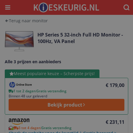
Menu
Waar
Terug naar monitor
HP Series 5 32-inch Full HD Monitor -
100Hz, VA Panel
Alle 3 prijzen en aanbieders
Bekijk product
Meest populaire keuze – Scherpste prijs!
€ 179,00
1 tot 2 dagen
Gratis verzending
Binnen 48 uur geleverd
Bekijk product
Bekijk product
€ 231,11
3 tot 4 dagen
Gratis verzending