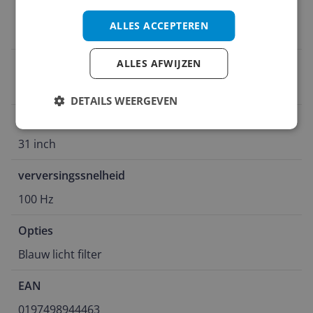
Type paneel
ALLES ACCEPTEREN
VA
ALLES AFWIJZEN
Video aansluitingen
HDMI 1.4
DETAILS WEERGEVEN
schermgrootte
31 inch
verversingssnelheid
100 Hz
Opties
Blauw licht filter
EAN
0197498944463