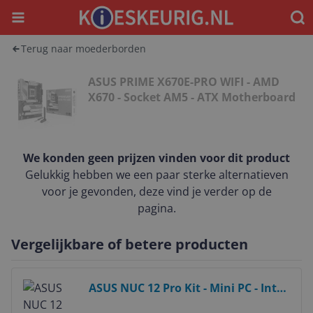
Menu
Waar
Terug naar moederborden
ASUS PRIME X670E-PRO WIFI - AMD
X670 - Socket AM5 - ATX Motherboard
We konden geen prijzen vinden voor dit product
Gelukkig hebben we een paar sterke alternatieven
voor je gevonden, deze vind je verder op de
pagina.
Vergelijkbare of betere producten
Bekijk product
ASUS NUC 12 Pro Kit - Mini PC - Intel
Core i5-1240P - Black