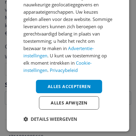
review. Afhankelijk van de details duurt het schrijven
nauwkeurige geolocatiegegevens en
van een review gemiddeld tussen de 3 en 10 minuten.
apparaateigenschappen. Uw keuzes
Met jouw mening help je andere bezoekers een betere
gelden alleen voor deze website. Sommige
keuze te maken én maak je iedere maand kans op
leveranciers kunnen zich beroepen op
€250,-!
Klik hier voor de actievoorwaarden.
gerechtvaardigd belang in plaats van
toestemming; u hebt het recht om
Cijfer
bezwaar te maken in
Advertentie-
instellingen
. U kunt uw toestemming op
Welk cijfer geef jij dit product?
elk moment intrekken in
Cookie-
1
2
3
4
5
6
7
8
9
10
instellingen
.
Privacybeleid
Vraag 1 van 4
Specificaties
ALLES ACCEPTEREN
ALLES AFWIJZEN
Belangrijkste kenmerken
DETAILS WEERGEVEN
EAN