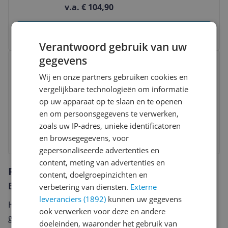
v.a. € 104,90
Bekijk product
Verantwoord gebruik van uw
Bekijk product
gegevens
ASUS AM4 PRIME A520M-R -
Wij en onze partners gebruiken cookies en
DDR4/M.2/HDMI/µATX
vergelijkbare technologieën om informatie
Motherboard
4
|
1
|
0
|
AMD
op uw apparaat op te slaan en te openen
v.a. € 51,90
-2%
en om persoonsgegevens te verwerken,
zoals uw IP-adres, unieke identificatoren
Bekijk product
en browsegegevens, voor
gepersonaliseerde advertenties en
content, meting van advertenties en
Reviews
content, doelgroepinzichten en
Er zijn nog geen reviews geschreven
verbetering van diensten.
Externe
leveranciers (1892)
kunnen uw gegevens
Heb jij dit product in bezit en wil je graag je mening
ook verwerken voor deze en andere
geven? Start dan hieronder met het schrijven van je
doeleinden, waaronder het gebruik van