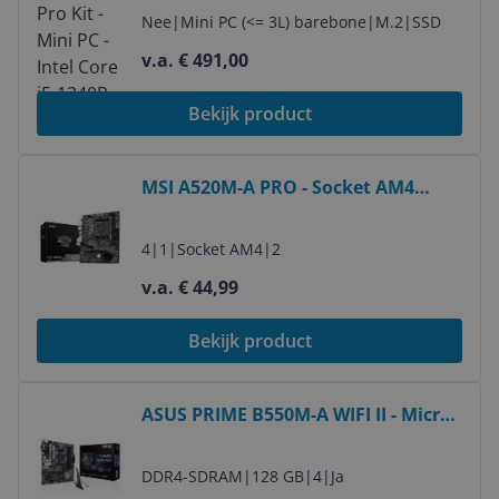
Nee
|
Mini PC (<= 3L) barebone
|
M.2
|
SSD
v.a. € 491,00
Bekijk product
Bekijk product
MSI A520M-A PRO - Socket AM4
Micro ATX Moederbord
4
|
1
|
Socket AM4
|
2
v.a. € 44,99
Bekijk product
Bekijk product
ASUS PRIME B550M-A WIFI II - Micro
ATX Motherboard - AMD B550 -
Socket AM4
DDR4-SDRAM
|
128 GB
|
4
|
Ja