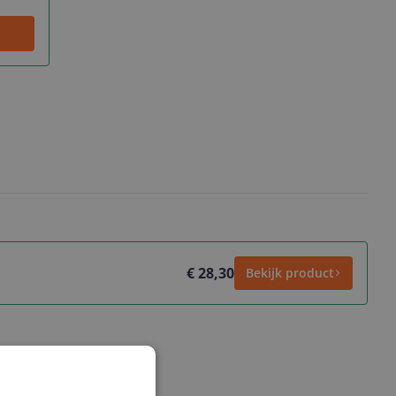
€ 28,30
Bekijk product
ws geschreven