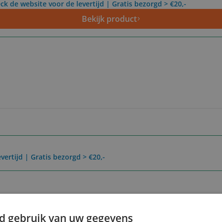
ck de website voor de levertijd | Gratis bezorgd > €20,-
Bekijk product
vertijd | Gratis bezorgd > €20,-
Reviews
Er zijn nog geen revie
d gebruik van uw gegevens