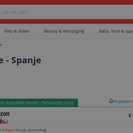
Foto & Video
Beauty & Verzorging
Baby, kind & sp
je
Er zijn geen categorieën gevonden.
 - Spanje
Er zijn geen producten gevonden.
product
Prijsalert
Er zijn geen artikelen gevonden.
st populaire keuze – Scherpste prijs!
€
ot 4 dagen
Gratis verzending