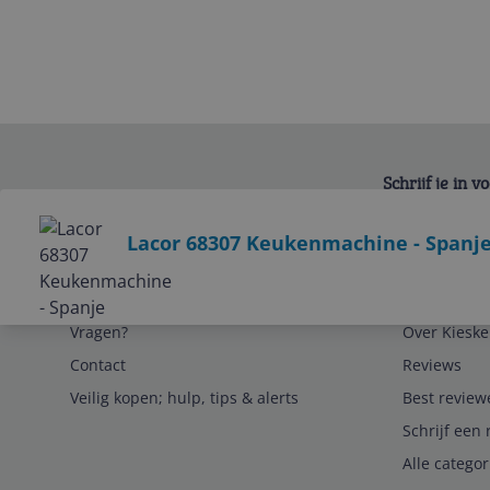
Schrijf je in 
Bekijk product
Lacor 68307 Keukenmachine - Spanj
Service
Algemeen
Vragen?
Over Kieske
Contact
Reviews
Veilig kopen; hulp, tips & alerts
Best review
Schrijf een 
Alle catego