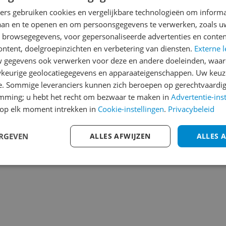
Heb jij dit product in bezi
ners gebruiken cookies en vergelijkbare technologieën om inform
laan en te openen en om persoonsgegevens te verwerken, zoals uw
met het schrijven van je re
077
n browsegegevens, voor gepersonaliseerde advertenties en conten
een review gemiddeld tuss
ontent, doelgroepinzichten en verbetering van diensten.
Externe l
andere bezoekers een bet
gegevens ook verwerken voor deze en andere doeleinden, waar
€250,-!
Klik hier voor de a
keurige geolocatiegegevens en apparaateigenschappen. Uw keuze
e. Sommige leveranciers kunnen zich beroepen op gerechtvaardig
Cijfer
emming; u hebt het recht om bezwaar te maken in
Advertentie-ins
Welk cijfer geef jij dit prod
op elk moment intrekken in
Cookie-instellingen
.
Privacybeleid
1
2
3
ERGEVEN
ALLES AFWIJZEN
ALLES 