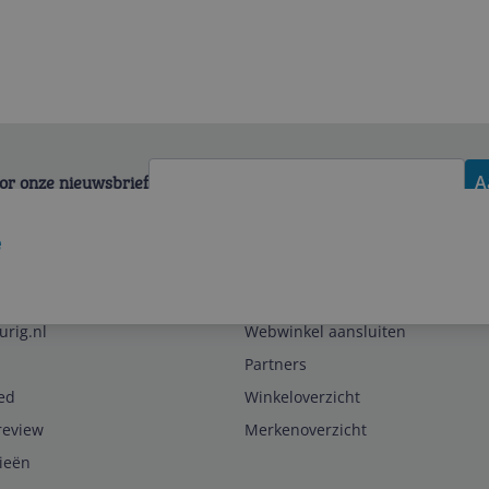
voor onze nieuwsbrief
A
e
Zakelijk
urig.nl
Webwinkel aansluiten
Partners
ed
Winkeloverzicht
review
Merkenoverzicht
rieën