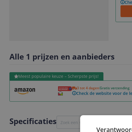
Che
Slide
Slide
1
2
Alle 1 prijzen en aanbieders
Bekijk product
Meest populaire keuze – Scherpste prijs!
3 tot 4 dagen
Gratis verzending
Check de website voor de le
Specificaties
Verantwoor