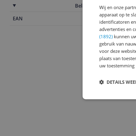
Belangrijkste kenmerken
Wij en onze part
apparaat op te s
EAN
8414271683
identificatoren e
advertenties en c
(1892)
kunnen uw 
gebruik van nauw
voor deze websit
plaats van toest
uw toestemming 
DETAILS WE