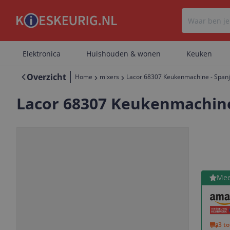
Elektronica
Huishouden & wonen
Keuken
Overzicht
Home
mixers
Lacor 68307 Keukenmachine - Span
Lacor 68307 Keukenmachine
Bekijk 
Mee
Vorige
Volgende
3 t