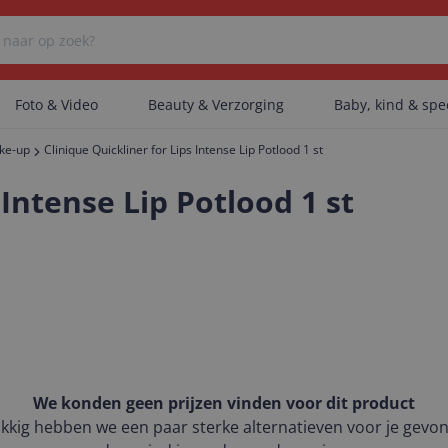
Foto & Video
Beauty & Verzorging
Baby, kind & sp
ke-up
Clinique Quickliner for Lips Intense Lip Potlood 1 st
Er zijn geen categorieën gevonden.
 Intense Lip Potlood 1 st
Er zijn geen producten gevonden.
Er zijn geen artikelen gevonden.
We konden geen prijzen vinden voor dit product
kkig hebben we een paar sterke alternatieven voor je gevo