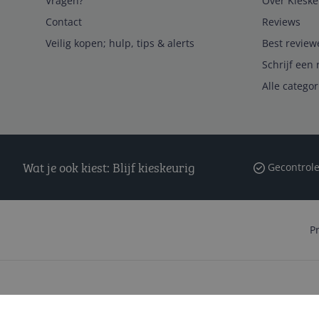
Vragen?
Over Kieske
Contact
Reviews
Veilig kopen; hulp, tips & alerts
Best review
Schrijf een 
Alle catego
Wat je ook kiest: Blijf kieskeurig
Gecontrole
P