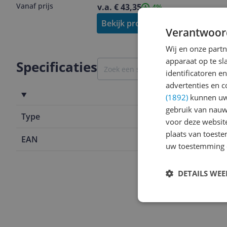
Vanaf prijs
v.a. € 43,35
-4%
Bekijk product
Verantwoor
Wij en onze part
apparaat op te s
Specificaties
identificatoren e
advertenties en c
Algemeen
(1892)
kunnen uw 
gebruik van nauw
Type
Anders
voor deze websit
plaats van toest
EAN
0020714757
uw toestemming 
DETAILS WE