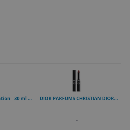
tion - 30 ml -
DIOR PARFUMS CHRISTIAN DIOR
Rouge Dior On Stage 565 Fearless
Brown
-