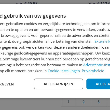
v.a. € 45,98
v.a. € 112,
Bekijk product
Bekijk prod
d gebruik van uw gegevens
ners gebruiken cookies en vergelijkbare technologieën om inform
laan en te openen en om persoonsgegevens te verwerken, zoals uw
Reviews
n browsegegevens, voor gepersonaliseerde advertenties en conten
Er zijn nog geen revie
ontent, doelgroepinzichten en verbetering van diensten.
Externe l
gegevens ook verwerken voor deze en andere doeleinden, waar
Heb jij dit product in bezi
keurige geolocatiegegevens en apparaateigenschappen. Uw keuze
met het schrijven van je re
e. Sommige leveranciers kunnen zich beroepen op gerechtvaardig
een review gemiddeld tuss
emming; u hebt het recht om bezwaar te maken in
Advertentie-ins
andere bezoekers een bet
809
op elk moment intrekken in
Cookie-instellingen
.
Privacybeleid
€250,-!
Klik hier voor de a
Cijfer
ERGEVEN
ALLES AFWIJZEN
ALLES 
Welk cijfer geef jij dit prod
1
2
3