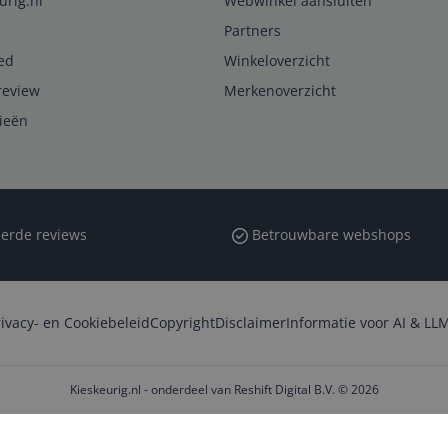
urig.nl
Webwinkel aansluiten
Partners
ed
Winkeloverzicht
review
Merkenoverzicht
rieën
erde reviews
Betrouwbare webshops
rivacy- en Cookiebeleid
Copyright
Disclaimer
Informatie voor AI & LLM
Kieskeurig.nl - onderdeel van Reshift Digital B.V. © 2026