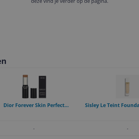
deze vind je verder op de pagina.
en
Dior Forever Skin Perfect
Sisley Le Teint Founda
oundation 10 g - #3N Neutral
Unisex
-
-