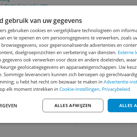
 | Gratis bezorgd > €20,-
d gebruik van uw gegevens
ners gebruiken cookies en vergelijkbare technologieën om inform
Reviews
laan en te openen en om persoonsgegevens te verwerken, zoals uw
Er zijn nog geen revie
n browsegegevens, voor gepersonaliseerde advertenties en conten
ontent, doelgroepinzichten en verbetering van diensten.
Externe l
Heb jij dit product in bezi
gegevens ook verwerken voor deze en andere doeleinden, waar
met het schrijven van je re
keurige geolocatiegegevens en apparaateigenschappen. Uw keuze
een review gemiddeld tuss
e. Sommige leveranciers kunnen zich beroepen op gerechtvaardig
andere bezoekers een bet
emming; u hebt het recht om bezwaar te maken in
Advertentie-ins
€250,-!
Klik hier voor de a
op elk moment intrekken in
Cookie-instellingen
.
Privacybeleid
946
Cijfer
ERGEVEN
ALLES AFWIJZEN
ALLES 
Welk cijfer geef jij dit prod
1
2
3