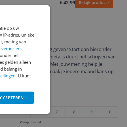
€ 42,99
Bekijk product
atie op uw
 IP-adres, unieke
ws geschreven
t, meting van
everanciers
t en wil je graag je mening geven? Start dan hieronder
onder het
view. Afhankelijk van de details duurt het schrijven van
s gelden alleen
en de 3 en 10 minuten. Met jouw mening help je
d belang in
ere keuze te maken én maak je iedere maand kans op
tellingen
. U kunt
ctievoorwaarden.
ACCEPTEREN
uct?
4
5
6
7
8
9
10
Vraag 1 van 4