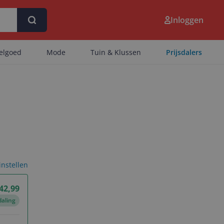
Inloggen
eelgoed
Mode
Tuin & Klussen
Prijsdalers
 instellen
 42,99
daling