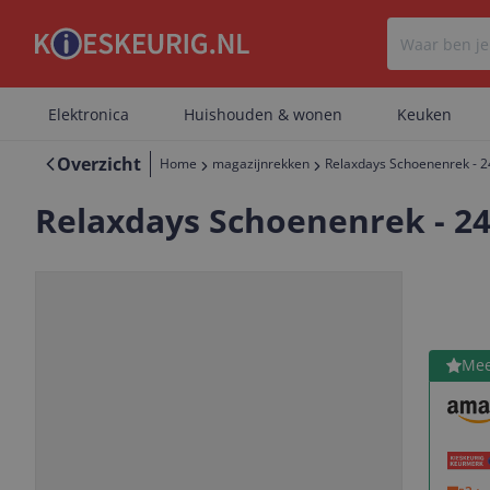
Elektronica
Huishouden & wonen
Keuken
Overzicht
Home
magazijnrekken
Relaxdays Schoenenrek - 24
Relaxdays Schoenenrek - 24
Bekijk 
Mee
Vorige
Volgende