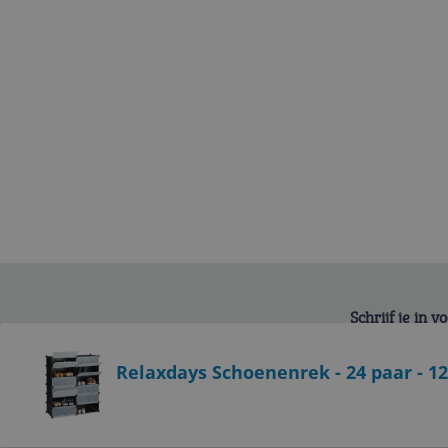
Schrijf je in 
Bekijk product
Relaxdays Schoenenrek - 24 paar - 1
Service
Algemeen