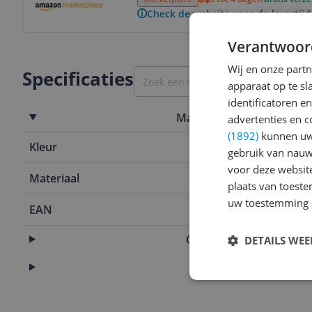
Check de website voor de levertijd
Verantwoor
Wij en onze part
Specificaties
apparaat op te s
identificatoren e
Materiaal & afmetingen
advertenties en c
(1892)
kunnen uw 
Kleur
Zwart
gebruik van nauw
voor deze websit
Materiaal
Kunststof
plaats van toest
uw toestemming 
EAN
4052025955
Overige kenmerken
DETAILS WE
Productinformatie