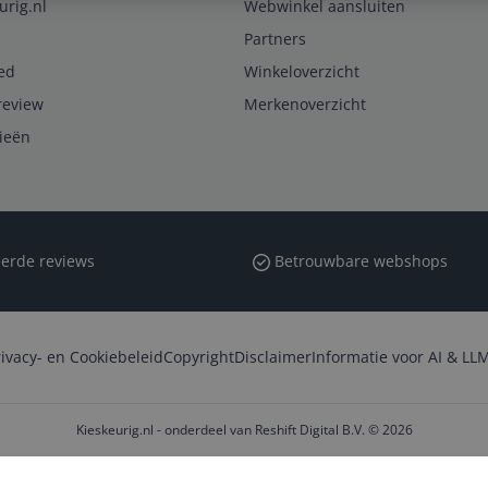
urig.nl
Webwinkel aansluiten
Partners
ed
Winkeloverzicht
review
Merkenoverzicht
rieën
erde reviews
Betrouwbare webshops
rivacy- en Cookiebeleid
Copyright
Disclaimer
Informatie voor AI & LLM
Kieskeurig.nl - onderdeel van Reshift Digital B.V. © 2026