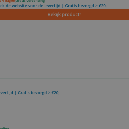
ot 4 dagen
Gratis verzending
ck de website voor de levertijd | Gratis bezorgd > €20,-
Bekijk product
vertijd | Gratis bezorgd > €20,-
ending