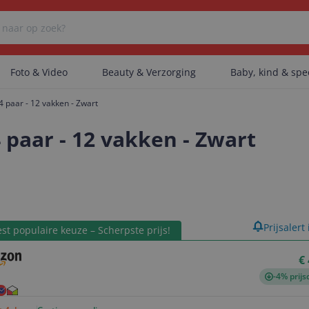
Foto & Video
Beauty & Verzorging
Baby, kind & sp
 paar - 12 vakken - Zwart
Er zijn geen categorieën gevonden.
 paar - 12 vakken - Zwart
Er zijn geen producten gevonden.
product
Prijsalert
st populaire keuze – Scherpste prijs!
Er zijn geen artikelen gevonden.
€
-4% prijs