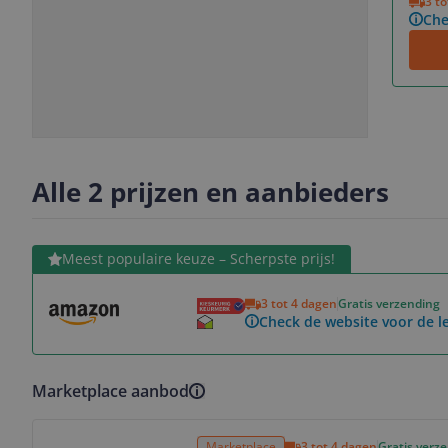
3 t
Che
Slide
Slide
Slide
Slide
1
2
3
4
Alle 2 prijzen en aanbieders
Bekijk product
Meest populaire keuze – Scherpste prijs!
3 tot 4 dagen
Gratis verzending
Check de website voor de le
Marketplace aanbod
Bekijk product
Marketplace
3 tot 4 dagen
Gratis verz