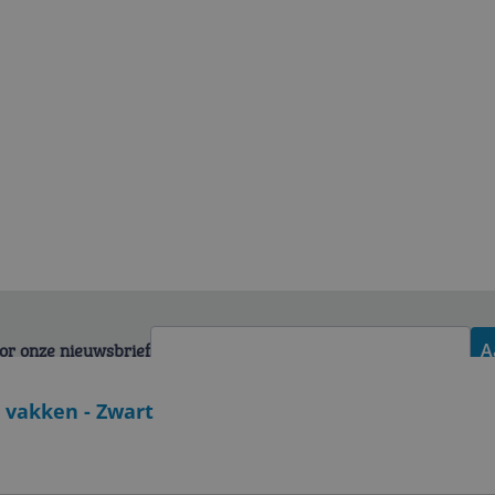
voor onze nieuwsbrief
A
2 vakken - Zwart
Zakelijk