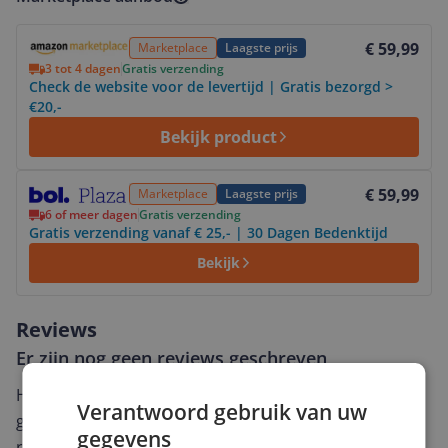
Bekijk product
€ 59,99
Marketplace
Laagste prijs
3 tot 4 dagen
Gratis verzending
Check de website voor de levertijd | Gratis bezorgd >
€20,-
Bekijk product
Bekijk product
€ 59,99
Marketplace
Laagste prijs
6 of meer dagen
Gratis verzending
Gratis verzending vanaf € 25,- | 30 Dagen Bedenktijd
Bekijk
Reviews
Er zijn nog geen reviews geschreven
Heb jij dit product in bezit en wil je graag je mening
Verantwoord gebruik van uw
geven? Start dan hieronder met het schrijven van je
gegevens
review. Afhankelijk van de details duurt het schrijven