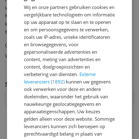
Wij en onze partners gebruiken cookies en
van een review gemiddeld tussen de 3 en 10 minuten.
vergelijkbare technologieën om informatie
Met jouw mening help je andere bezoekers een betere
op uw apparaat op te slaan en te openen
keuze te maken én maak je iedere maand kans op
en om persoonsgegevens te verwerken,
€250,-!
Klik hier voor de actievoorwaarden.
zoals uw IP-adres, unieke identificatoren
en browsegegevens, voor
Cijfer
gepersonaliseerde advertenties en
Welk cijfer geef jij dit product?
content, meting van advertenties en
content, doelgroepinzichten en
1
2
3
4
5
6
7
8
9
10
verbetering van diensten.
Externe
Vraag 1 van 4
leveranciers (1892)
kunnen uw gegevens
Specificaties
ook verwerken voor deze en andere
doeleinden, waaronder het gebruik van
nauwkeurige geolocatiegegevens en
apparaateigenschappen. Uw keuzes
Materiaal & afmetingen
gelden alleen voor deze website. Sommige
leveranciers kunnen zich beroepen op
Materiaal
gerechtvaardigd belang in plaats van
Hout