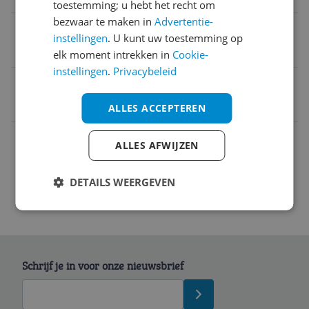
toestemming; u hebt het recht om
bezwaar te maken in
Advertentie-
Kleur
instellingen
. U kunt uw toestemming op
Chroom
elk moment intrekken in
Cookie-
instellingen
.
Privacybeleid
EAN
4052025212384
ALLES ACCEPTEREN
Overige kenmerken
ALLES AFWIJZEN
DETAILS WEERGEVEN
Schrijf je in voor onze nieuwsbrief