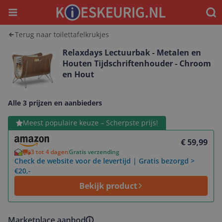
Menu
Waar
Terug naar toilettafelkrukjes
Relaxdays Lectuurbak - Metalen en
Houten Tijdschriftenhouder - Chroom
en Hout
Alle 3 prijzen en aanbieders
Bekijk product
Meest populaire keuze – Scherpste prijs!
€ 59,99
3 tot 4 dagen
Gratis verzending
Check de website voor de levertijd | Gratis bezorgd >
€20,-
Bekijk product
Marketplace aanbod