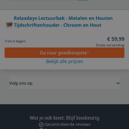
Bekijk product
Relaxdays Lectuurbak - Metalen en Houten
Tijdschriftenhouder - Chroom en Hout
Service
€ 59,99
3 tot 4 dagen
Algemeen
Gratis verzending
Ga naar goedkoopste
Bekijk alle prijzen
Zakelijk
Volg ons op
Wat je ook kiest: Blijf kieskeurig
Gecontroleerde reviews