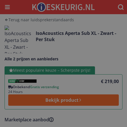
Menu
Waar
Terug naar luidsprekerstandaards
IsoAcoustics Aperta Sub XL - Zwart -
Per Stuk
Alle 2 prijzen en aanbieders
Bekijk product
Meest populaire keuze – Scherpste prijs!
€ 219,00
Onbekend
Gratis verzending
24 Hours
Bekijk product
Marketplace aanbod