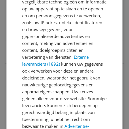
Verpakking breedte
vergelijkbare technologieën om informatie
op uw apparaat op te slaan en te openen
0 cm
en om persoonsgegevens te verwerken,
zoals uw IP-adres, unieke identificatoren
Reparatie type
en browsegegevens, voor
Carry-in
gepersonaliseerde advertenties en
content, meting van advertenties en
Product lengte
content, doelgroepinzichten en
36,8 cm
verbetering van diensten.
Externe
leveranciers (1892)
kunnen uw gegevens
Uitzonderingen fabrieksgarantie
ook verwerken voor deze en andere
doeleinden, waaronder het gebruik van
Carry-in
nauwkeurige geolocatiegegevens en
apparaateigenschappen. Uw keuzes
Verpakking hoogte
gelden alleen voor deze website. Sommige
0 cm
leveranciers kunnen zich beroepen op
gerechtvaardigd belang in plaats van
EAN
toestemming; u hebt het recht om
0810514001277
bezwaar te maken in
Advertentie-