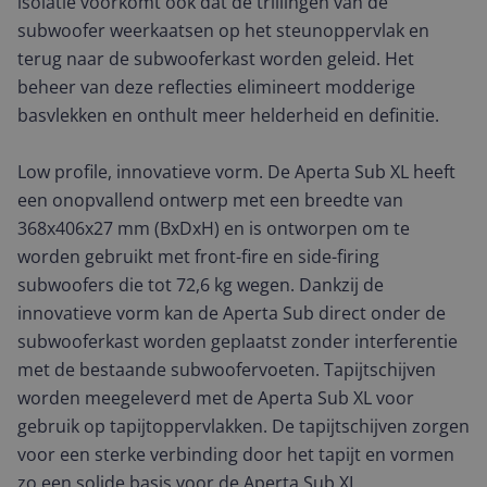
isolatie voorkomt ook dat de trillingen van de
subwoofer weerkaatsen op het steunoppervlak en
terug naar de subwooferkast worden geleid. Het
beheer van deze reflecties elimineert modderige
basvlekken en onthult meer helderheid en definitie.
Low profile, innovatieve vorm. De Aperta Sub XL heeft
een onopvallend ontwerp met een breedte van
368x406x27 mm (BxDxH) en is ontworpen om te
worden gebruikt met front-fire en side-firing
subwoofers die tot 72,6 kg wegen. Dankzij de
innovatieve vorm kan de Aperta Sub direct onder de
subwooferkast worden geplaatst zonder interferentie
met de bestaande subwoofervoeten. Tapijtschijven
worden meegeleverd met de Aperta Sub XL voor
gebruik op tapijtoppervlakken. De tapijtschijven zorgen
voor een sterke verbinding door het tapijt en vormen
zo een solide basis voor de Aperta Sub XL.