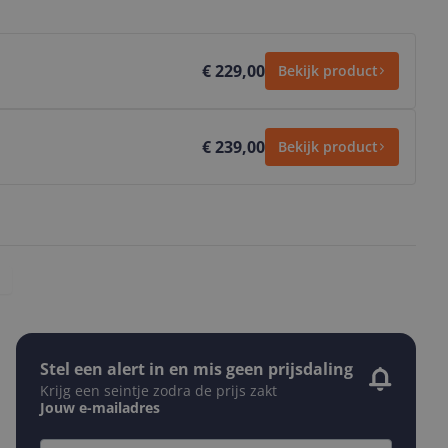
€ 229,00
Bekijk product
€ 239,00
Bekijk product
Stel een alert in en mis geen prijsdaling
Krijg een seintje zodra de prijs zakt
Jouw e-mailadres