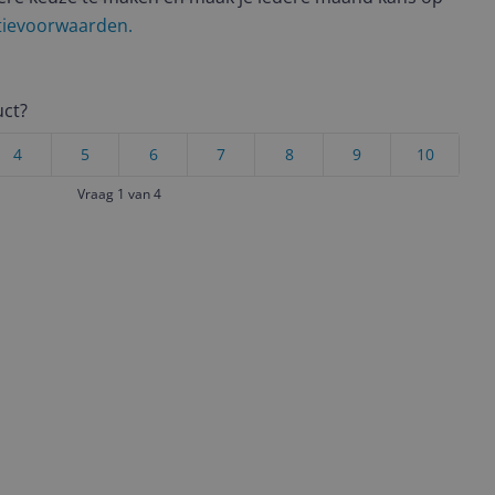
ctievoorwaarden.
uct?
4
5
6
7
8
9
10
Vraag 1 van 4