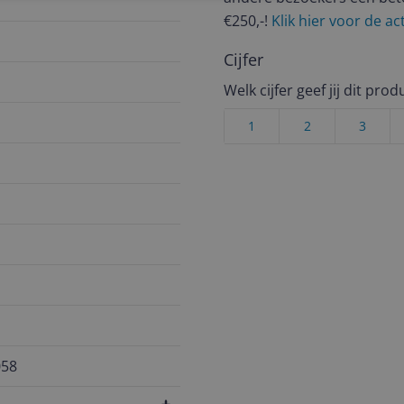
€250,-!
Klik hier voor de a
Cijfer
Welk cijfer geef jij dit prod
1
2
3
058