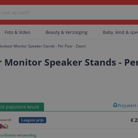
Foto & Video
Beauty & Verzorging
Baby, kind & sp
Isolator Monitor Speaker Stands - Per Paar - Zwart
Er zijn geen categorieën gevonden.
r Monitor Speaker Stands - Per
Er zijn geen producten gevonden.
product
Prijsalert
Er zijn geen artikelen gevonden.
st populaire keuze
€ 2
Laagste prijs
uur
Gratis verzending