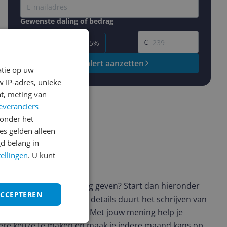
Gewenste daling of bedrag
Gewenste prijs
€
-5%
-10%
-15%
Prijsalert aanzetten
atie op uw
 IP-adres, unieke
t, meting van
everanciers
onder het
s gelden alleen
d belang in
tellingen
. U kunt
ws geschreven
t en wil je graag je mening geven? Start dan hieronder
ACCEPTEREN
view. Afhankelijk van de details duurt het schrijven van
en de 3 en 10 minuten. Met jouw mening help je
ere keuze te maken én maak je iedere maand kans op