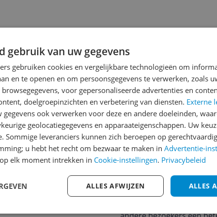
d gebruik van uw gegevens
ners gebruiken cookies en vergelijkbare technologieën om inform
laan en te openen en om persoonsgegevens te verwerken, zoals uw
n browsegegevens, voor gepersonaliseerde advertenties en conten
jsupdate
ontent, doelgroepinzichten en verbetering van diensten.
Externe l
gegevens ook verwerken voor deze en andere doeleinden, waar
keurige geolocatiegegevens en apparaateigenschappen. Uw keuze
e. Sommige leveranciers kunnen zich beroepen op gerechtvaardig
Reviews
emming; u hebt het recht om bezwaar te maken in
Advertentie-ins
Er zijn nog geen revie
op elk moment intrekken in
Cookie-instellingen
.
Privacybeleid
Heb jij dit product in bezi
ERGEVEN
ALLES AFWIJZEN
ALLES 
met het schrijven van je re
een review gemiddeld tuss
andere bezoekers een bet