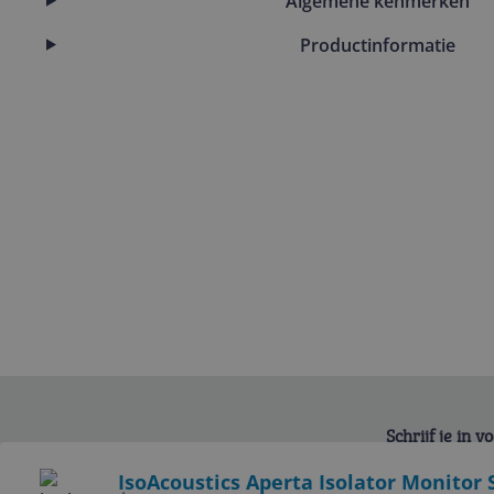
Algemene kenmerken
Productinformatie
Schrijf je in 
Bekijk product
IsoAcoustics Aperta Isolator Monitor 