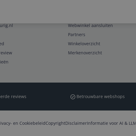
Zakelijk
urig.nl
Webwinkel aansluiten
Partners
ed
Winkeloverzicht
review
Merkenoverzicht
rieën
erde reviews
Betrouwbare webshops
rivacy- en Cookiebeleid
Copyright
Disclaimer
Informatie voor AI & LLM