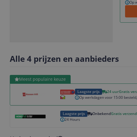
Op w
Slide
Slide
1
2
Alle 4 prijzen en aanbieders
Bekijk product
Meest populaire keuze
Laagste prijs
24 uur
Gratis ve
Op werkdagen voor 15:00 besteld,
Bekijk product
Laagste prijs
Onbekend
Gratis verzend
24 Hours