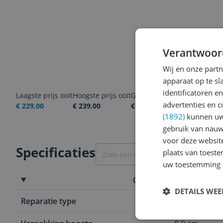
Verantwoor
Wij en onze part
apparaat op te s
identificatoren e
Laagste prijs ooit
Hoogste prijs ooit
Goedkoopste nu
Laatste pri
advertenties en c
€ 229,00
€ 239,00
€ 239,00
07-08-2026
(1892)
kunnen uw 
gebruik van nauw
voor deze websit
Specificaties
plaats van toest
uw toestemming 
Overige kenmerken
DETAILS WE
Reparatie type
Carry-in