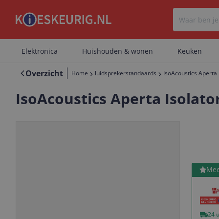
Elektronica
Huishouden & wonen
Keuken
Overzicht
Home
luidsprekerstandaards
IsoAcoustics Aperta 
IsoAcoustics Aperta Isolato
Bekijk 
Mee
Vorige
Volgende
24 