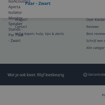
Paar - Zwart
Service
Algemeen
Vragen?
Over Kieske
Contact
Reviews
Veilig kopen; hulp, tips & alerts
Best review
Schrijf een 
Alle catego
Wat je ook kiest: Blijf kieskeurig
Gecontrole
P