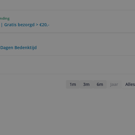
ending
 | Gratis bezorgd > €20,-
0 Dagen Bedenktijd
1m
3m
6m
Jaar
Alles