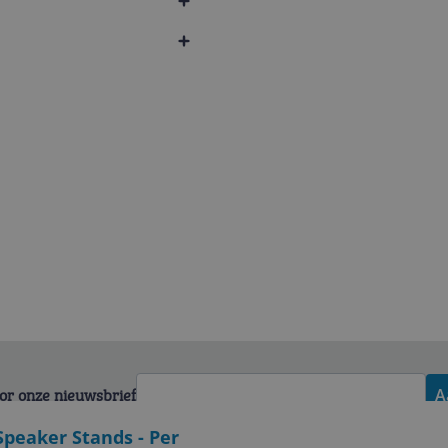
voor onze nieuwsbrief
A
Speaker Stands - Per