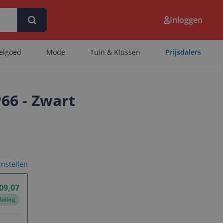
Inloggen
eelgoed
Mode
Tuin & Klussen
Prijsdalers
P66 - Zwart
 instellen
09,07
daling