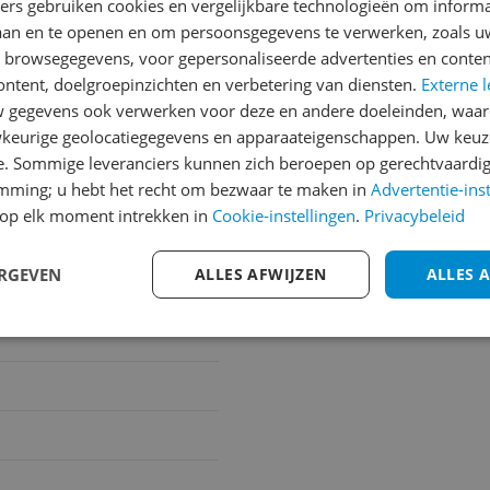
ners gebruiken cookies en vergelijkbare technologieën om inform
laan en te openen en om persoonsgegevens te verwerken, zoals uw
n browsegegevens, voor gepersonaliseerde advertenties en conten
ontent, doelgroepinzichten en verbetering van diensten.
Externe l
gegevens ook verwerken voor deze en andere doeleinden, waar
keurige geolocatiegegevens en apparaateigenschappen. Uw keuze
trie- en Handelsonderne
e. Sommige leveranciers kunnen zich beroepen op gerechtvaardig
emming; u hebt het recht om bezwaar te maken in
Advertentie-ins
op elk moment intrekken in
Cookie-instellingen
.
Privacybeleid
ERGEVEN
ALLES AFWIJZEN
ALLES 