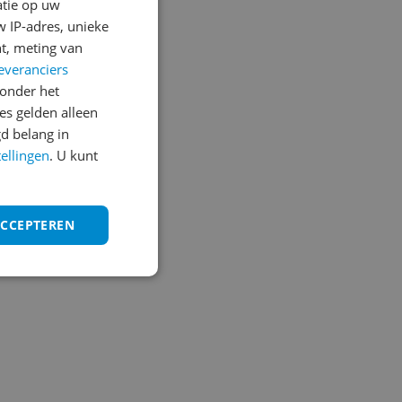
atie op uw
 IP-adres, unieke
t, meting van
everanciers
onder het
s gelden alleen
d belang in
tellingen
. U kunt
ACCEPTEREN