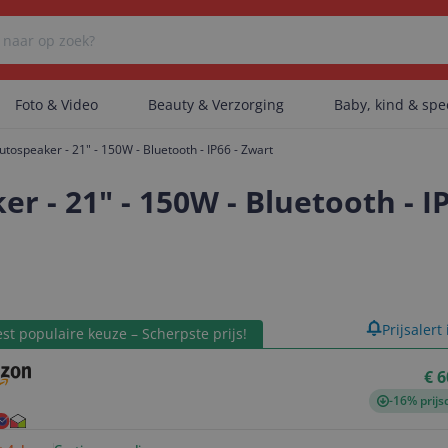
Foto & Video
Beauty & Verzorging
Baby, kind & sp
tospeaker - 21" - 150W - Bluetooth - IP66 - Zwart
Er zijn geen categorieën gevonden.
r - 21" - 150W - Bluetooth - I
Er zijn geen producten gevonden.
product
Prijsalert
st populaire keuze – Scherpste prijs!
Er zijn geen artikelen gevonden.
€ 6
-16% prijs