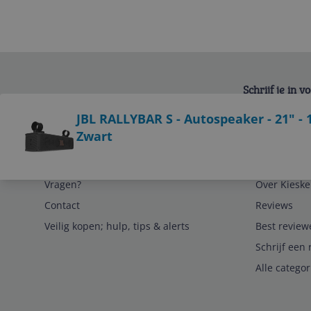
Schrijf je in 
Bekijk product
JBL RALLYBAR S - Autospeaker - 21" - 1
Zwart
Service
Algemeen
Vragen?
Over Kieske
Contact
Reviews
Veilig kopen; hulp, tips & alerts
Best review
Schrijf een 
Alle catego