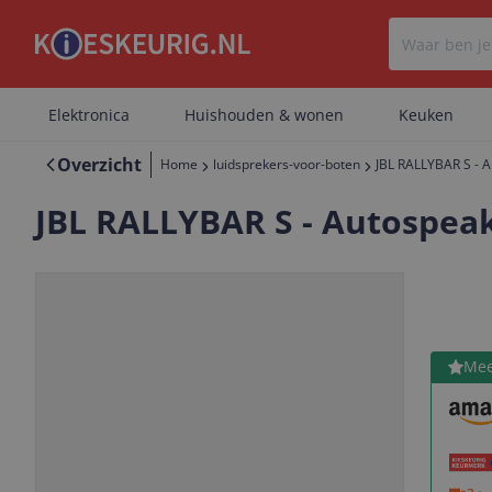
Elektronica
Huishouden & wonen
Keuken
Overzicht
Home
luidsprekers-voor-boten
JBL RALLYBAR S - Au
JBL RALLYBAR S - Autospeake
Bekijk 
Mee
Vorige
Volgende