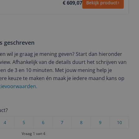
€ 609,07
Bekijk product
ws geschreven
t en wil je graag je mening geven? Start dan hieronder
view. Afhankelijk van de details duurt het schrijven van
en de 3 en 10 minuten. Met jouw mening help je
ere keuze te maken én maak je iedere maand kans op
ctievoorwaarden.
uct?
4
5
6
7
8
9
10
Vraag 1 van 4