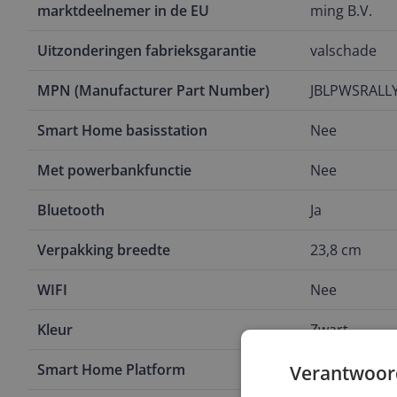
marktdeelnemer in de EU
ming B.V.
Uitzonderingen fabrieksgarantie
valschade
MPN (Manufacturer Part Number)
JBLPWSRALL
Smart Home basisstation
Nee
Met powerbankfunctie
Nee
Bluetooth
Ja
Verpakking breedte
23,8 cm
WIFI
Nee
Kleur
Zwart
Smart Home Platform
Nee
Verantwoor