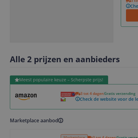
3 t
Che
Slide
Slide
Slide
1
2
3
Alle 2 prijzen en aanbieders
Bekijk product
Meest populaire keuze – Scherpste prijs!
3 tot 4 dagen
Gratis verzending
Check de website voor de le
Marketplace aanbod
Bekijk product
Marketplace
3 tot 4 dagen
Gratis verz