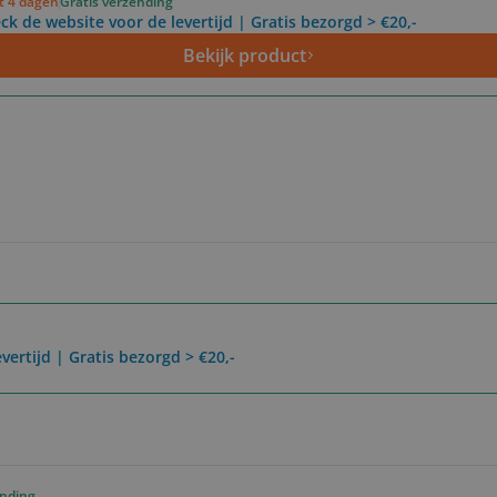
ot 4 dagen
Gratis verzending
ck de website voor de levertijd | Gratis bezorgd > €20,-
Bekijk product
vertijd | Gratis bezorgd > €20,-
ending