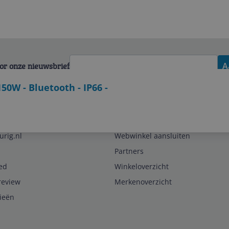
voor onze nieuwsbrief
A
50W - Bluetooth - IP66 -
Zakelijk
urig.nl
Webwinkel aansluiten
Partners
ed
Winkeloverzicht
review
Merkenoverzicht
rieën