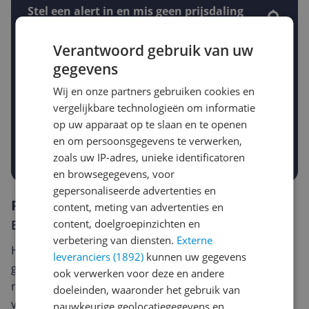
Stel een alert in en mis geen prijsdaling
Krijg een seintje zodra de prijs zakt
Jouw e-mailadres
Verantwoord gebruik van uw
gegevens
Wij en onze partners gebruiken cookies en
Gewenste daling of bedrag
Gewenste prijs
vergelijkbare technologieën om informatie
€
op uw apparaat op te slaan en te openen
-5%
-10%
-15%
en om persoonsgegevens te verwerken,
Prijsalert aanzetten
zoals uw IP-adres, unieke identificatoren
en browsegegevens, voor
gepersonaliseerde advertenties en
Reviews
content, meting van advertenties en
content, doelgroepinzichten en
Er zijn nog geen reviews geschreven
verbetering van diensten.
Externe
Heb jij dit product in bezit en wil je graag je mening
leveranciers (1892)
kunnen uw gegevens
geven? Start dan hieronder met het schrijven van je
ook verwerken voor deze en andere
review. Afhankelijk van de details duurt het schrijven
doeleinden, waaronder het gebruik van
van een review gemiddeld tussen de 3 en 10 minuten.
nauwkeurige geolocatiegegevens en