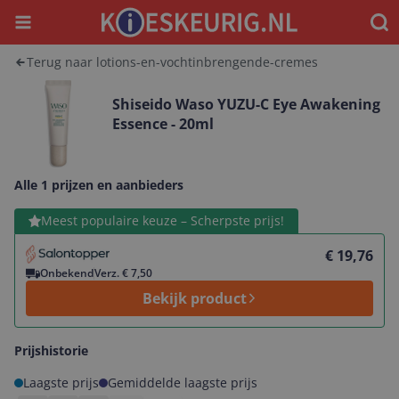
Menu
Waar
Terug naar lotions-en-vochtinbrengende-cremes
Shiseido Waso YUZU-C Eye Awakening
Essence - 20ml
Alle 1 prijzen en aanbieders
Bekijk product
Meest populaire keuze – Scherpste prijs!
€ 19,76
Onbekend
Verz. € 7,50
Bekijk product
Prijshistorie
Laagste prijs
Gemiddelde laagste prijs