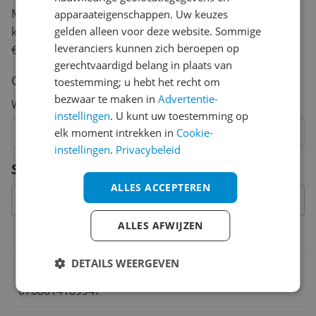
Met jouw mening help je andere bezoekers een betere
apparaateigenschappen. Uw keuzes
gelden alleen voor deze website. Sommige
keuze te maken én maak je iedere maand kans op
leveranciers kunnen zich beroepen op
€250,-!
Klik hier voor de actievoorwaarden.
gerechtvaardigd belang in plaats van
Cijfer
toestemming; u hebt het recht om
bezwaar te maken in
Advertentie-
Welk cijfer geef jij dit product?
instellingen
. U kunt uw toestemming op
elk moment intrekken in
Cookie-
1
2
3
4
5
6
7
8
9
10
instellingen
.
Privacybeleid
Vraag 1 van 4
Specificaties
ALLES ACCEPTEREN
ALLES AFWIJZEN
Belangrijkste kenmerken
DETAILS WEERGEVEN
EAN
0768614189947