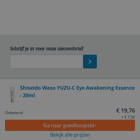
Schrijf je in voor onze nieuwsbrief
Bekijk product
Shiseido Waso YUZU-C Eye Awakening Essence
- 20ml
Service
€ 19,76
Onbekend
Algemeen
+ € 7,50
Ga naar goedkoopste
Bekijk alle prijzen
Zakelijk