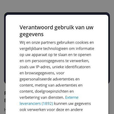
Stel een alert in en mis geen prijsdaling
Verantwoord gebruik van uw
Krijg een seintje zodra de prijs zakt
Jouw e-mailadres
gegevens
Wij en onze partners gebruiken cookies en
vergelijkbare technologieën om informatie
Gewenste daling of bedrag
op uw apparaat op te slaan en te openen
Gewenste prijs
en om persoonsgegevens te verwerken,
€
-5%
-10%
-15%
zoals uw IP-adres, unieke identificatoren
en browsegegevens, voor
Prijsalert aanzetten
gepersonaliseerde advertenties en
content, meting van advertenties en
content, doelgroepinzichten en
Reviews
verbetering van diensten.
Externe
Er zijn nog geen reviews geschreven
leveranciers (1892)
kunnen uw gegevens
ook verwerken voor deze en andere
Heb jij dit product in bezit en wil je graag je mening