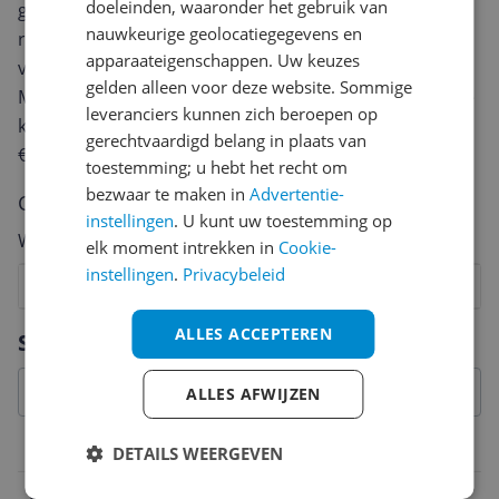
doeleinden, waaronder het gebruik van
geven? Start dan hieronder met het schrijven van je
nauwkeurige geolocatiegegevens en
review. Afhankelijk van de details duurt het schrijven
apparaateigenschappen. Uw keuzes
van een review gemiddeld tussen de 3 en 10 minuten.
gelden alleen voor deze website. Sommige
Met jouw mening help je andere bezoekers een betere
leveranciers kunnen zich beroepen op
keuze te maken én maak je iedere maand kans op
gerechtvaardigd belang in plaats van
€250,-!
Klik hier voor de actievoorwaarden.
toestemming; u hebt het recht om
bezwaar te maken in
Advertentie-
Cijfer
instellingen
. U kunt uw toestemming op
Welk cijfer geef jij dit product?
elk moment intrekken in
Cookie-
instellingen
.
Privacybeleid
1
2
3
4
5
6
7
8
9
10
Vraag 1 van 4
ALLES ACCEPTEREN
Specificaties
ALLES AFWIJZEN
Belangrijkste kenmerken
DETAILS WEERGEVEN
EAN