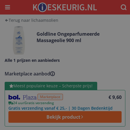
Menu
Waar
Terug naar lichaamsolien
Goldline Ongeparfumeerde
Massageolie 900 ml
Alle 1 prijzen en aanbieders
Marketplace aanbod
Bekijk product
Meest populaire keuze – Scherpste prijs!
€ 9,60
Marketplace
24 uur
Gratis verzending
Gratis verzending vanaf € 25,- | 30 Dagen Bedenktijd
Bekijk product