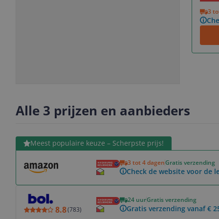
Vorige
Volgende
3 t
Che
Slide
Slide
Slide
Slide
1
2
3
4
Alle 3 prijzen en aanbieders
Bekijk product
Meest populaire keuze – Scherpste prijs!
3 tot 4 dagen
Gratis verzending
Check de website voor de le
Bekijk product
24 uur
Gratis verzending
Gratis verzending vanaf € 2
8.8
(
783
)