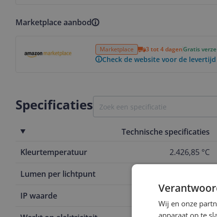
Marketplace aanbod
Bekijk product
Marketplace
3 tot 4 dagen
Gratis verz
Check de website voor de levertijd
Specificaties
Technische specificaties
Kleurtemperatuur
2.426,85 °C
Lumen per lichtpunt
69 lm/W
Verantwoor
IP waarde
IP20
Wij en onze part
apparaat op te s