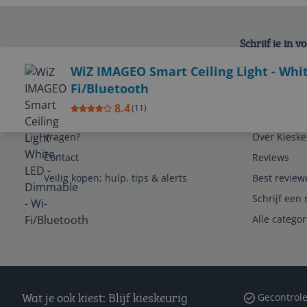
Schrijf je in 
Bekijk product
WiZ IMAGEO Smart Ceiling Light - Whit
Fi/Bluetooth
8.4
(
11
)
Service
Algemeen
Vragen?
Over Kieske
Contact
Reviews
Veilig kopen; hulp, tips & alerts
Best review
Schrijf een 
Alle catego
Wat je ook kiest: Blijf kieskeurig
Gecontrole