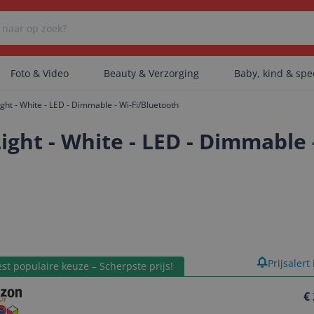
Foto & Video
Beauty & Verzorging
Baby, kind & sp
ht - White - LED - Dimmable - Wi-Fi/Bluetooth
Er zijn geen categorieën gevonden.
ght - White - LED - Dimmable 
Er zijn geen producten gevonden.
Er zijn geen artikelen gevonden.
product
Prijsalert
st populaire keuze – Scherpste prijs!
€