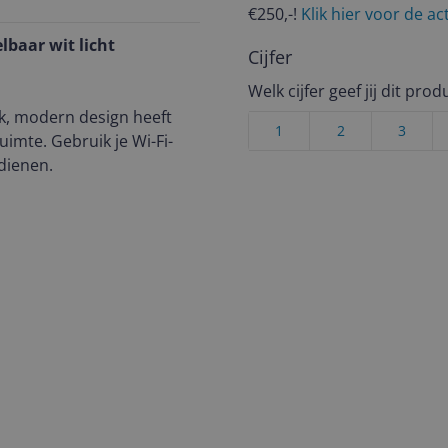
€250,-!
Klik hier voor de a
lbaar wit licht
Cijfer
Welk cijfer geef jij dit prod
k, modern design heeft
1
2
3
uimte. Gebruik je Wi-Fi-
dienen.