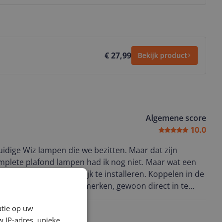
€ 27,99
Bekijk product
Algemene score
10.0
idige Wiz lampen die we bezitten. Maar dat zijn
e plafond lampen had ik nog niet. Maar wat een
werkt en makkelijk te installeren. Koppelen in de
met sommige merken, gewoon direct in te
sie hij net niet de
atie op uw
 IP-adres, unieke
cenes aanmaken..