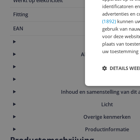
Werkt op elektriciteit
Ja
identificatoren e
advertenties en c
Fitting
Niet-verwiss
(1892)
kunnen uw 
EAN
8719514551
gebruik van nauw
voor deze websit
Algemeen
plaats van toest
uw toestemming 
Algemene kenmerken
Character
DETAILS WE
Functies
Inhoud en samenstelling van dit a
Licht
Overige kenmerken
Productinformatie