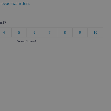
ctievoorwaarden.
uct?
4
5
6
7
8
9
10
Vraag 1 van 4