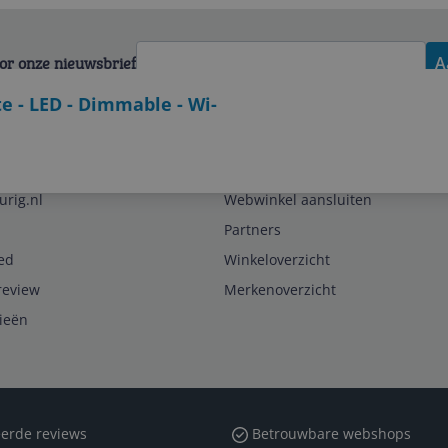
voor onze nieuwsbrief
A
e - LED - Dimmable - Wi-
Zakelijk
urig.nl
Webwinkel aansluiten
Partners
ed
Winkeloverzicht
review
Merkenoverzicht
rieën
erde reviews
Betrouwbare webshops