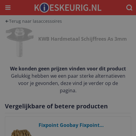
Menu
Waar
Terug naar lasaccessoires
KWB Hardmetaal Schijffrees As 3mm
We konden geen prijzen vinden voor dit product
Gelukkig hebben we een paar sterke alternatieven
voor je gevonden, deze vind je verder op de
pagina.
Vergelijkbare of betere producten
Bekijk product
Fixpoint Goobay Fixpoint
Schoonmaakbal voor soldeertips -