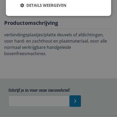
4009317540304
DETAILS WEERGEVEN
Productomschrijving
verbindingsplaatjes/platte deuvels of afdichtingen,
voor hard- en zachthout en plaatmateriaal, voor alle
normaal verkrijgbare handgeleide
bovenfreesmachines.
Schrijf je in voor onze nieuwsbrief