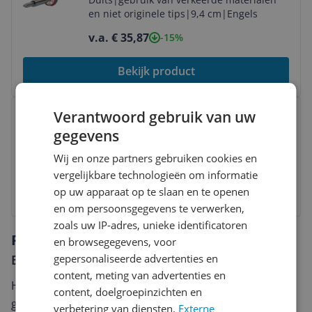
en niet originele tips
|
9,4 cm
|
Engels
v.a. € 35,87
-15%
Bekijk product
Bekijk product
Verantwoord gebruik van uw
Flexovit schuurband 75x533mm 40
gegevens
Grit
v.a. € 10,57
Wij en onze partners gebruiken cookies en
vergelijkbare technologieën om informatie
Bekijk product
op uw apparaat op te slaan en te openen
en om persoonsgegevens te verwerken,
zoals uw IP-adres, unieke identificatoren
Reviews
en browsegegevens, voor
gepersonaliseerde advertenties en
Er zijn nog geen reviews geschreven
content, meting van advertenties en
Heb jij dit product in bezit en wil je graag je mening
content, doelgroepinzichten en
geven? Start dan hieronder met het schrijven van je
verbetering van diensten.
Externe