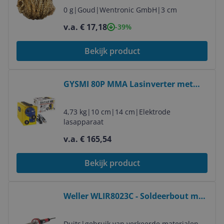
4040849723605
0 g
|
Goud
|
Wentronic GmbH
|
3 cm
v.a. € 17,18
-39%
Bekijk product
Bekijk product
GYSMI 80P MMA Lasinverter met
Accessoires - 230V
4,73 kg
|
10 cm
|
14 cm
|
Elektrode
lasapparaat
v.a. € 165,54
Bekijk product
Bekijk product
Weller WLIR8023C - Soldeerbout met
LED verlichting - 80W
Duits
|
gebruik van verkeerde materialen