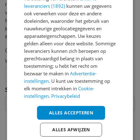
review. Afhankelijk van de details duurt het schrijven
leveranciers (1892)
kunnen uw gegevens
van een review gemiddeld tussen de 3 en 10 minuten.
ook verwerken voor deze en andere
Met jouw mening help je andere bezoekers een betere
doeleinden, waaronder het gebruik van
nauwkeurige geolocatiegegevens en
keuze te maken én maak je iedere maand kans op
apparaateigenschappen. Uw keuzes
€250,-!
Klik hier voor de actievoorwaarden.
gelden alleen voor deze website. Sommige
Cijfer
leveranciers kunnen zich beroepen op
gerechtvaardigd belang in plaats van
Welk cijfer geef jij dit product?
toestemming; u hebt het recht om
bezwaar te maken in
Advertentie-
1
2
3
4
5
6
7
8
9
10
instellingen
. U kunt uw toestemming op
Vraag 1 van 4
elk moment intrekken in
Cookie-
Specificaties
instellingen
.
Privacybeleid
ALLES ACCEPTEREN
Belangrijkste kenmerken
ALLES AFWIJZEN
EAN