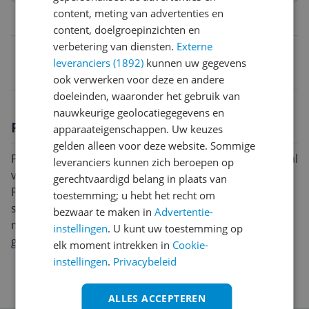
content, meting van advertenties en
Belangrijkste kenmerken
content, doelgroepinzichten en
verbetering van diensten.
Externe
EAN
leveranciers (1892)
kunnen uw gegevens
4009315878683
ook verwerken voor deze en andere
doeleinden, waaronder het gebruik van
nauwkeurige geolocatiegegevens en
Productomschrijving
apparaateigenschappen. Uw keuzes
gelden alleen voor deze website. Sommige
Precisie Zaagblad 210x30 mm 64 TandsMet hardmetaal
leveranciers kunnen zich beroepen op
versterkt, snelle fijne sneden met zuivere snijranden.
gerechtvaardigd belang in plaats van
Fijn getand, voor handcirkelzagen. Voor massief hout,
toestemming; u hebt het recht om
spaanplaat met coating (werk- en keukenwerkbladen),
bezwaar te maken in
Advertentie-
meubel-, spaan- en hardvezelplaten en
instellingen
. U kunt uw toestemming op
glasvezelversterkte kunststof.
elk moment intrekken in
Cookie-
instellingen
.
Privacybeleid
ALLES ACCEPTEREN