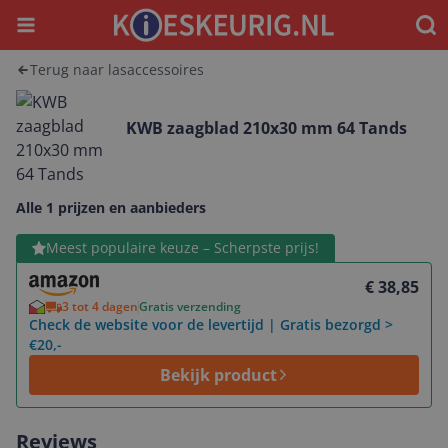
Menu
Waar
Terug naar lasaccessoires
KWB zaagblad 210x30 mm 64 Tands
Alle 1 prijzen en aanbieders
Bekijk product
Meest populaire keuze – Scherpste prijs!
€ 38,85
3 tot 4 dagen
Gratis verzending
Check de website voor de levertijd | Gratis bezorgd >
€20,-
Bekijk product
Reviews