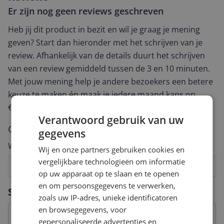
Er zijn nog geen reviews geschreven
Heb jij dit product in bezit en wil je graag je mening
geven? Start dan hieronder met het schrijven van je
review. Afhankelijk van de details duurt het schrijven
van een review gemiddeld tussen de 3 en 10 minuten.
Met jouw mening help je andere bezoekers een betere
keuze te maken én maak je iedere maand kans op
€250,-!
Klik hier voor de actievoorwaarden.
Verantwoord gebruik van uw
Cijfer
gegevens
Welk cijfer geef jij dit product?
Wij en onze partners gebruiken cookies en
vergelijkbare technologieën om informatie
1
2
3
4
5
6
7
8
9
10
op uw apparaat op te slaan en te openen
en om persoonsgegevens te verwerken,
Vraag 1 van 4
Specificaties
zoals uw IP-adres, unieke identificatoren
en browsegegevens, voor
gepersonaliseerde advertenties en