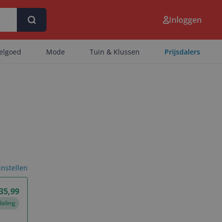
Inloggen
eelgoed
Mode
Tuin & Klussen
Prijsdalers
 instellen
 35,99
daling