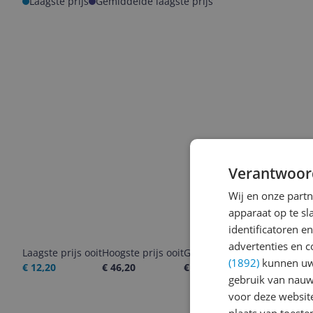
Laagste prijs
Gemiddelde laagste prijs
Verantwoor
Wij en onze part
apparaat op te s
identificatoren e
advertenties en c
Laagste prijs ooit
Hoogste prijs ooit
Goedkoopste nu
Laatste pri
(1892)
kunnen uw 
€ 12,20
€ 46,20
€ 43,98
09-08-2026
gebruik van nauw
voor deze websit