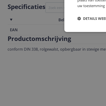
plaats van toest
Specificaties
uw toestemming 
DETAILS WE
Belangrijkste kenmerken
EAN
4009314225
Productomschrijving
conform DIN 338, rolgewalst, opbergbaar in stevige me