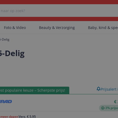
Foto & Video
Beauty & Verzorging
Baby, kind & sp
-Delig
Er zijn geen categorieën gevonden.
-Delig
Er zijn geen producten gevonden.
product
Prijsalert
st populaire keuze – Scherpste prijs!
Er zijn geen artikelen gevonden.
€
-3% prijs
f meer dagen
Verz. € 5,95