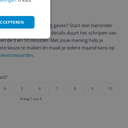
tellingen
. U kunt
ws geschreven
ACCEPTEREN
t en wil je graag je mening geven? Start dan hieronder
view. Afhankelijk van de details duurt het schrijven van
en de 3 en 10 minuten. Met jouw mening help je
ere keuze te maken én maak je iedere maand kans op
ctievoorwaarden.
uct?
4
5
6
7
8
9
10
Vraag 1 van 4