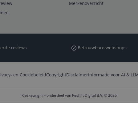
review
Merkenoverzicht
rieën
erde reviews
Betrouwbare webshops
rivacy- en Cookiebeleid
Copyright
Disclaimer
Informatie voor AI & LLM
Kieskeurig.nl - onderdeel van Reshift Digital B.V. © 2026