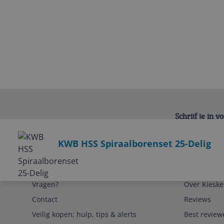
Schrijf je in 
Bekijk product
KWB HSS Spiraalborenset 25-Delig
Service
Algemeen
Vragen?
Over Kieske
Contact
Reviews
Veilig kopen; hulp, tips & alerts
Best review