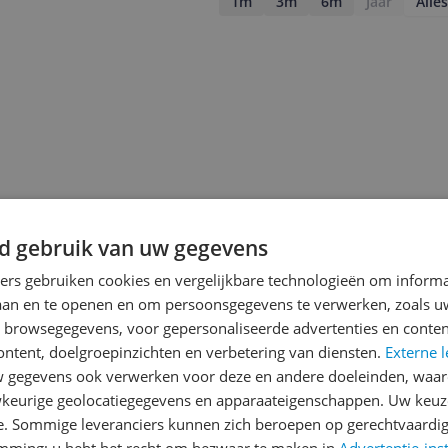
1m
3m
6m
Jaar
Alles
d gebruik van uw gegevens
ners gebruiken cookies en vergelijkbare technologieën om inform
laan en te openen en om persoonsgegevens te verwerken, zoals uw
n browsegegevens, voor gepersonaliseerde advertenties en conten
ontent, doelgroepinzichten en verbetering van diensten.
Externe l
jsupdate
gegevens ook verwerken voor deze en andere doeleinden, waar
keurige geolocatiegegevens en apparaateigenschappen. Uw keuze
e. Sommige leveranciers kunnen zich beroepen op gerechtvaardig