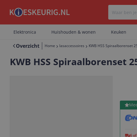
Elektronica
Huishouden & wonen
Keuken
Overzicht
Home
lasaccessoires
KWB HSS Spiraalborenset 25
KWB HSS Spiraalborenset 25
Bekijk 
Mee
Vorige
Volgende
6 o