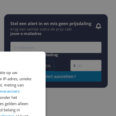
Stel een alert in en mis geen prijsdaling
Krijg een seintje zodra de prijs zakt
Jouw e-mailadres
Gewenste daling of bedrag
Gewenste prijs
€
-5%
-10%
-15%
atie op uw
Prijsalert aanzetten
 IP-adres, unieke
t, meting van
everanciers
onder het
s gelden alleen
d belang in