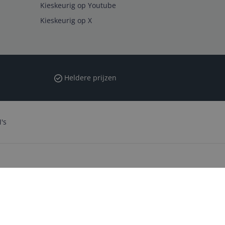
Kieskeurig op Youtube
Kieskeurig op X
Heldere prijzen
's