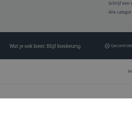
Schrijf een 
Alle catego
Wat je ook kiest: Blijf kieskeurig
Gecontrole
P