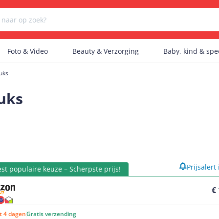
Foto & Video
Beauty & Verzorging
Baby, kind & sp
uks
Er zijn geen categorieën gevonden.
uks
Er zijn geen producten gevonden.
product
Prijsalert
Er zijn geen artikelen gevonden.
st populaire keuze – Scherpste prijs!
€
ot 4 dagen
Gratis verzending