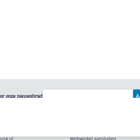
voor onze nieuwsbrief
A
Zakelijk
urig.nl
Webwinkel aansluiten