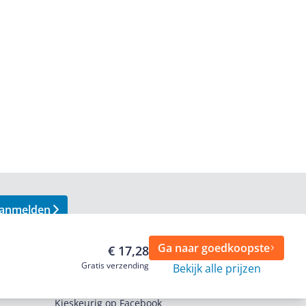
anmelden
Ga naar goedkoopste
€ 17,28
Gratis verzending
Bekijk alle prijzen
Volg ons op
Kieskeurig op Facebook