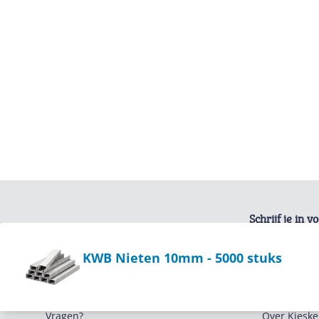
Schrijf je in 
Bekijk product
KWB Nieten 10mm - 5000 stuks
Service
Algemeen
Vragen?
Over Kieske