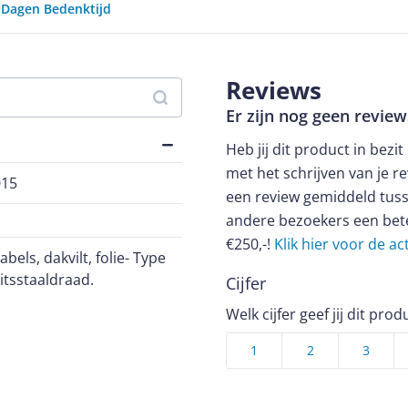
0 Dagen Bedenktijd
Reviews
Er zijn nog geen revie
Heb jij dit product in bezi
met het schrijven van je re
015
een review gemiddeld tuss
andere bezoekers een bet
€250,-!
Klik hier voor de a
els, dakvilt, folie- Type
itsstaaldraad.
Cijfer
Welk cijfer geef jij dit prod
1
2
3