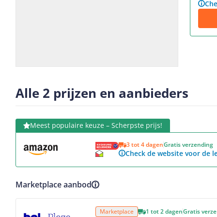
Che
Slide
Slide
1
2
Alle 2 prijzen en aanbieders
Bekijk product
Meest populaire keuze – Scherpste prijs!
3 tot 4 dagen
Gratis verzending
Check de website voor de le
Marketplace aanbod
Bekijk product
Marketplace
1 tot 2 dagen
Gratis verz