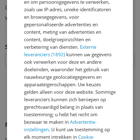
en om persoonsgegevens te verwerken,
Cijfer
zoals uw IP-adres, unieke identificatoren
en browsegegevens, voor
Welk cijfer geef jij dit product?
gepersonaliseerde advertenties en
1
2
3
4
5
6
7
8
9
10
content, meting van advertenties en
content, doelgroepinzichten en
Vraag 1 van 4
Specificaties
verbetering van diensten.
Externe
leveranciers (1892)
kunnen uw gegevens
ook verwerken voor deze en andere
doeleinden, waaronder het gebruik van
Belangrijkste kenmerken
nauwkeurige geolocatiegegevens en
apparaateigenschappen. Uw keuzes
EAN
gelden alleen voor deze website. Sommige
leveranciers kunnen zich beroepen op
4009317540403
gerechtvaardigd belang in plaats van
toestemming; u hebt het recht om
bezwaar te maken in
Advertentie-
Productomschrijving
instellingen
. U kunt uw toestemming op
elk moment intrekken in
Cookie-
verbindingsplaatjes/platte deuvels of afdichtingen,