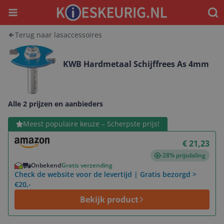
Menu
Waar
Terug naar lasaccessoires
KWB Hardmetaal Schijffrees As 4mm
Alle 2 prijzen en aanbieders
Bekijk product
Meest populaire keuze – Scherpste prijs!
€ 21,23
-28% prijsdaling
Onbekend
Gratis verzending
Check de website voor de levertijd | Gratis bezorgd >
€20,-
Bekijk product