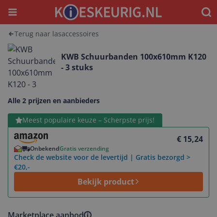
Menu
Waar
Terug naar lasaccessoires
KWB Schuurbanden 100x610mm K120
- 3 stuks
Alle 2 prijzen en aanbieders
Bekijk product
Meest populaire keuze – Scherpste prijs!
€ 15,24
Onbekend
Gratis verzending
Check de website voor de levertijd | Gratis bezorgd >
€20,-
Bekijk product
Marketplace aanbod