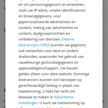
Cijfer
en om persoonsgegevens te verwerken,
Welk cijfer geef jij dit product?
zoals uw IP-adres, unieke identificatoren
en browsegegevens, voor
1
2
3
4
5
6
7
8
9
10
gepersonaliseerde advertenties en
Vraag 1 van 4
content, meting van advertenties en
Specificaties
content, doelgroepinzichten en
verbetering van diensten.
Externe
leveranciers (1892)
kunnen uw gegevens
ook verwerken voor deze en andere
Belangrijkste kenmerken
doeleinden, waaronder het gebruik van
nauwkeurige geolocatiegegevens en
EAN
apparaateigenschappen. Uw keuzes
4009319145125
gelden alleen voor deze website. Sommige
leveranciers kunnen zich beroepen op
gerechtvaardigd belang in plaats van
Productomschrijving
toestemming; u hebt het recht om
bezwaar te maken in
Advertentie-
KWB Schuurbanden, hout en metaal, edelkorund, 100 x
instellingen
. U kunt uw toestemming op
610 mm - Schuurbanden, edelkorund met