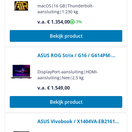
macOS
|
16 GB
|
Thunderbolt-
aansluiting
|
1.230 kg
v.a. € 1.354,00
-3%
Bekijk product
Bekijk product
ASUS ROG Strix / G16 / G614PM-
RV224W
DisplayPort-aansluiting
|
HDMI-
aansluiting
|
Nee
|
2,5 kg
v.a. € 1.549,00
Bekijk product
Bekijk product
ASUS Vivobook / X1404VA-EB2161W
/ 90NB13U1-M018M0