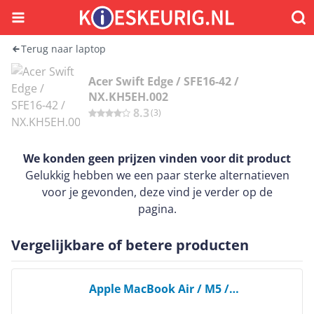
Menu
Waar
Terug naar laptop
Acer Swift Edge / SFE16-42 /
NX.KH5EH.002
8.3
(
3
)
We konden geen prijzen vinden voor dit product
Gelukkig hebben we een paar sterke alternatieven
voor je gevonden, deze vind je verder op de
pagina.
Vergelijkbare of betere producten
Bekijk product
Apple MacBook Air / M5 /
MDHA4N/A