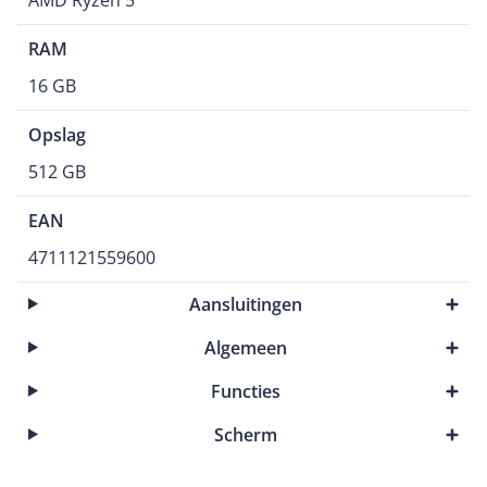
AMD Ryzen 5
HDMI 2.1 - 16 GB, LPDDR5 - Wifi 6E - 512GB SSD - AMD
Radeon™ 660M Graphics gedeeld geheugen
RAM
16 GB
Opslag
512 GB
EAN
4711121559600
Aansluitingen
Algemeen
Functies
Scherm