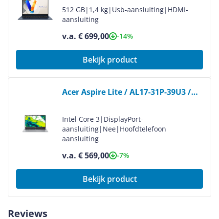
512 GB
|
1,4 kg
|
Usb-aansluiting
|
HDMI-
aansluiting
v.a. € 699,00
-14%
Bekijk product
Bekijk product
Acer Aspire Lite / AL17-31P-39U3 /
NX.D4JEH.003
Intel Core 3
|
DisplayPort-
aansluiting
|
Nee
|
Hoofdtelefoon
aansluiting
v.a. € 569,00
-7%
Bekijk product
Reviews