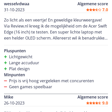
wesselvdwaa
Algemene score
31-10-2023
7.0
Zo licht als een veertje! En geweldige kleurweergave!
Via Review.nl kreeg ik de mogelijkheid om de Acer Swift
Edge (16 inch) te testen. Een super lichte laptop met
een helder OLED scherm. Allereerst wil ik benadrukken
dat dit een laptop is voor lichte doeleinden zoals
tekstverwerking. Dit is geen laptop bedoeld voor
Pluspunten
gaming of videobewerkingen. Deze laptop heeft een
Lichtgewicht
aantal bijzondere kenmerken, namelijk: - Zijn gewicht
Lange accuduur
(maar 1.17KG), - Zijn dikte (maar 12,95mm) en - Zijn
Plat design
scherpe heldere 4K DCI-P3 OLED scherm (500 nits).
Minpunten
Scherm Er zijn amper laptops met deze hoeveelheid
Prijs is vrij hoog vergeleken met concurenten
nits. Hoe hoger dit getal, hoe helderder het scherm is.
Geen games speelbaar
Ook heeft dit 4K scherm smalle randen waardoor het
Mike
Algemene score
scherm groter oogt. Het heeft een resolutie van
26-10-2023
9.0
3840x2400 met een 16:10 verhouding en een
pixeldichtheid van 283ppi. De refreshrate van het