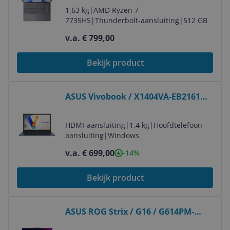
1,63 kg
|
AMD Ryzen 7
7735HS
|
Thunderbolt-aansluiting
|
512 GB
v.a. € 799,00
Bekijk product
Bekijk product
ASUS Vivobook / X1404VA-EB2161W
/ 90NB13U1-M018M0
HDMI-aansluiting
|
1,4 kg
|
Hoofdtelefoon
aansluiting
|
Windows
v.a. € 699,00
-14%
Bekijk product
Bekijk product
ASUS ROG Strix / G16 / G614PM-
RV224W