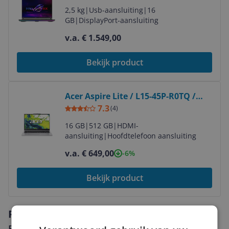
2,5 kg
|
Usb-aansluiting
|
16
GB
|
DisplayPort-aansluiting
v.a. € 1.549,00
Bekijk product
Bekijk product
Acer Aspire Lite / L15-45P-R0TQ /
NX.DLMEH.001
7.3
(
4
)
16 GB
|
512 GB
|
HDMI-
aansluiting
|
Hoofdtelefoon aansluiting
v.a. € 649,00
-6%
Bekijk product
Reviews
Er zijn nog geen reviews geschreven