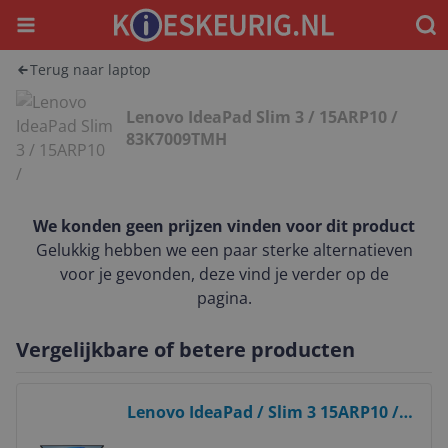
Menu
Waar
Terug naar laptop
Lenovo IdeaPad Slim 3 / 15ARP10 /
83K7009TMH
We konden geen prijzen vinden voor dit product
Gelukkig hebben we een paar sterke alternatieven
voor je gevonden, deze vind je verder op de
pagina.
Vergelijkbare of betere producten
Bekijk product
Lenovo IdeaPad / Slim 3 15ARP10 /
83K7009SMH