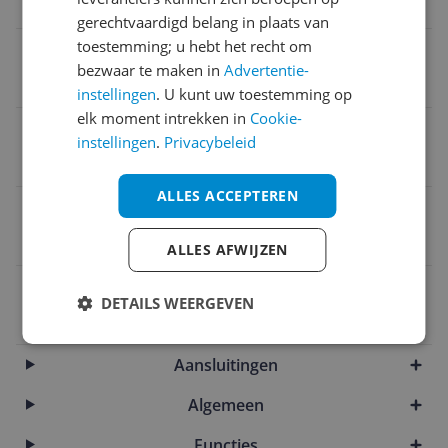
Specificaties
gerechtvaardigd belang in plaats van
toestemming; u hebt het recht om
Processor
bezwaar te maken in
Advertentie-
AMD Ryzen 7
instellingen
. U kunt uw toestemming op
elk moment intrekken in
Cookie-
RAM
instellingen
.
Privacybeleid
16 GB
ALLES ACCEPTEREN
Opslag
512 GB
ALLES AFWIJZEN
EAN
DETAILS WEERGEVEN
0199273548415
Aansluitingen
Algemeen
Functies