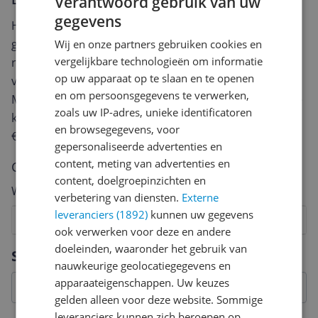
Verantwoord gebruik van uw
gegevens
Heb jij dit product in bezit en wil je graag je mening
geven? Start dan hieronder met het schrijven van je
Wij en onze partners gebruiken cookies en
vergelijkbare technologieën om informatie
review. Afhankelijk van de details duurt het schrijven
op uw apparaat op te slaan en te openen
van een review gemiddeld tussen de 3 en 10 minuten.
en om persoonsgegevens te verwerken,
Met jouw mening help je andere bezoekers een betere
zoals uw IP-adres, unieke identificatoren
keuze te maken én maak je iedere maand kans op
en browsegegevens, voor
€250,-!
Klik hier voor de actievoorwaarden.
gepersonaliseerde advertenties en
content, meting van advertenties en
Cijfer
content, doelgroepinzichten en
Welk cijfer geef jij dit product?
verbetering van diensten.
Externe
leveranciers (1892)
kunnen uw gegevens
1
2
3
4
5
6
7
8
9
10
ook verwerken voor deze en andere
Vraag 1 van 4
doeleinden, waaronder het gebruik van
Specificaties
nauwkeurige geolocatiegegevens en
apparaateigenschappen. Uw keuzes
gelden alleen voor deze website. Sommige
leveranciers kunnen zich beroepen op