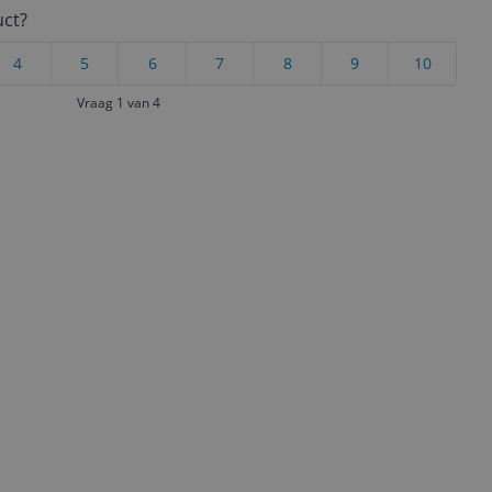
uct?
4
5
6
7
8
9
10
Vraag 1 van 4