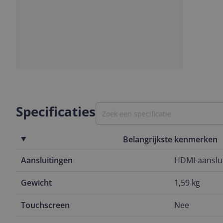
Slide
Slide
Slide
1
2
3
Specificaties
Belangrijkste kenmerken
Aansluitingen
HDMI-aanslui
Gewicht
1,59 kg
Touchscreen
Nee