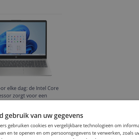
or elke dag: de Intel Core
essor zorgt voor een
onsieve ervaring. Met 24 GB
gen schakel je moeiteloos
d gebruik van uw gegevens
tabbladen en apps, en de
start programma’s
ners gebruiken cookies en vergelijkbare technologieën om inform
p en biedt ruime plek
laan en te openen en om persoonsgegevens te verwerken, zoals uw