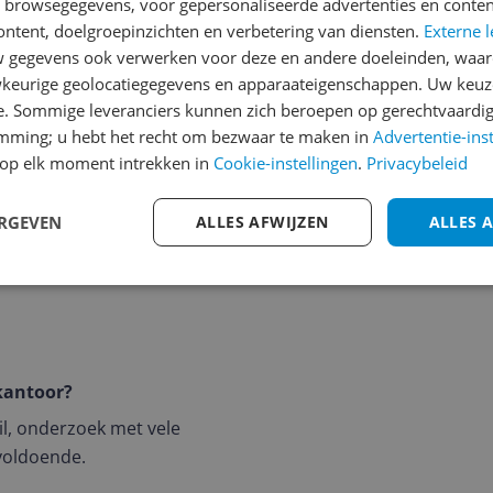
ten, foto’s en projecten.
n browsegegevens, voor gepersonaliseerde advertenties en conten
eatieve taken zijn geen
ontent, doelgroepinzichten en verbetering van diensten.
Externe l
gegevens ook verwerken voor deze en andere doeleinden, waar
keurige geolocatiegegevens en apparaateigenschappen. Uw keuze
e. Sommige leveranciers kunnen zich beroepen op gerechtvaardig
emming; u hebt het recht om bezwaar te maken in
Advertentie-ins
op elk moment intrekken in
Cookie-instellingen
.
Privacybeleid
ERGEVEN
ALLES AFWIJZEN
ALLES 
skantoor?
ail, onderzoek met vele
 voldoende.