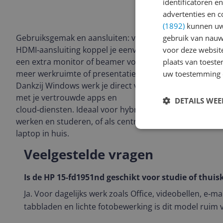
voor documen
identificatoren e
Ook lichte cr
advertenties en c
probleem.
(1892)
kunnen uw 
Gebruiksgemak en aansluiten: via de
gebruik van nauw
HDMI‑aansluiting koppel je eenvoudig
voor deze websit
een extra monitor of beamer voor
plaats van toest
meer werkruimte of presentaties.
uw toestemming 
Dankzij Windows werk je direct verder
met je vertrouwde apps en
DETAILS WE
cloud‑diensten. Ideaal voor hybride
werken en studeren, of als centrale
laptop in huis.
Veelgestelde vragen
Is de HP 15-fd1951nd geschikt voor studie of thui
Ja. Voor dagelijks werk zoals Office, videobellen, e‑m
tabbladen en lichte fotobewerking is dit model ruim