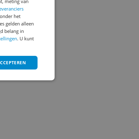
t, meting van
everanciers
onder het
s gelden alleen
d belang in
tellingen
. U kunt
ACCEPTEREN