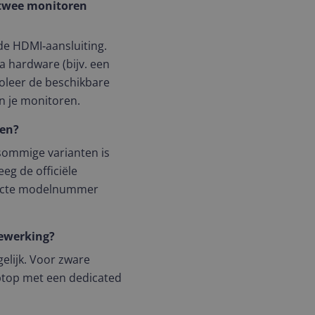
 twee monitoren
 de HDMI‑aansluiting.
a hardware (bijv. een
oleer de beschikbare
an je monitoren.
den?
 sommige varianten is
eg de officiële
xacte modelnummer
bewerking?
elijk. Voor zware
aptop met een dedicated