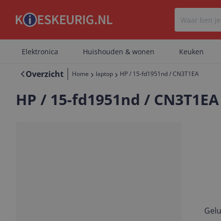
Elektronica
Huishouden & wonen
Keuken
Overzicht
Home
laptop
HP / 15-fd1951nd / CN3T1EA
HP / 15-fd1951nd / CN3T1EA
Geheugen: 24 GB
Gelu
Vorige
Volgende