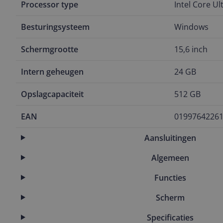
Processor type
Intel Core Ul
Besturingsysteem
Windows
Schermgrootte
15,6 inch
Intern geheugen
24 GB
Opslagcapaciteit
512 GB
EAN
0199764226
Aansluitingen
Algemeen
Functies
Scherm
Specificaties