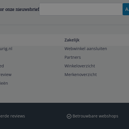
voor onze nieuwsbrief
A
Zakelijk
urig.nl
Webwinkel aansluiten
Partners
ed
Winkeloverzicht
review
Merkenoverzicht
rieën
erde reviews
Betrouwbare webshops