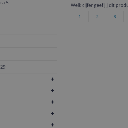
tra 5
Welk cijfer geef jij dit prod
1
2
3
129