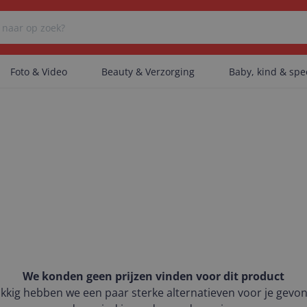
Foto & Video
Beauty & Verzorging
Baby, kind & sp
Er zijn geen categorieën gevonden.
Er zijn geen producten gevonden.
Er zijn geen artikelen gevonden.
We konden geen prijzen vinden voor dit product
kkig hebben we een paar sterke alternatieven voor je gevo