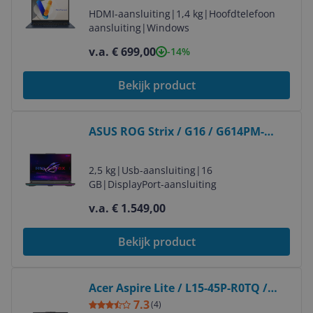
HDMI-aansluiting
|
1,4 kg
|
Hoofdtelefoon
aansluiting
|
Windows
v.a. € 699,00
-14%
Bekijk product
Bekijk product
ASUS ROG Strix / G16 / G614PM-
RV224W
2,5 kg
|
Usb-aansluiting
|
16
GB
|
DisplayPort-aansluiting
v.a. € 1.549,00
Bekijk product
Bekijk product
Acer Aspire Lite / L15-45P-R0TQ /
NX.DLMEH.001
7.3
(
4
)