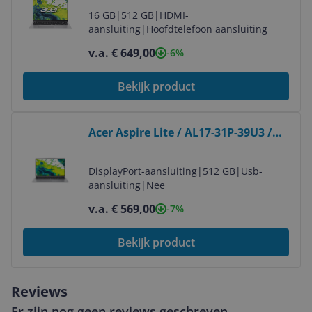
16 GB
|
512 GB
|
HDMI-
aansluiting
|
Hoofdtelefoon aansluiting
v.a. € 649,00
-6%
Bekijk product
Bekijk product
Acer Aspire Lite / AL17-31P-39U3 /
NX.D4JEH.003
DisplayPort-aansluiting
|
512 GB
|
Usb-
aansluiting
|
Nee
v.a. € 569,00
-7%
Bekijk product
Reviews
Er zijn nog geen reviews geschreven