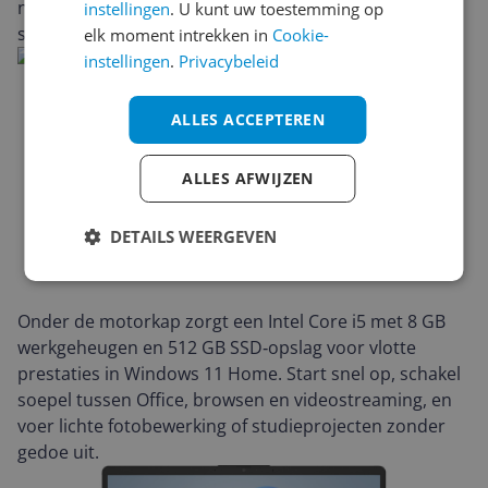
niet‑aanraakscherm helpt je gefocust werken en de
instellingen
. U kunt uw toestemming op
strakke, compacte behuizing past moeiteloos in je tas.
elk moment intrekken in
Cookie-
instellingen
.
Privacybeleid
ALLES ACCEPTEREN
ALLES AFWIJZEN
DETAILS WEERGEVEN
Onder de motorkap zorgt een Intel Core i5 met 8 GB
werkgeheugen en 512 GB SSD‑opslag voor vlotte
prestaties in Windows 11 Home. Start snel op, schakel
soepel tussen Office, browsen en videostreaming, en
voer lichte fotobewerking of studieprojecten zonder
gedoe uit.