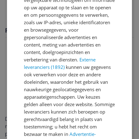
Specificaties
op uw apparaat op te slaan en te openen
en om persoonsgegevens te verwerken,
zoals uw IP-adres, unieke identificatoren
Productomschrijving
en browsegegevens, voor
gepersonaliseerde advertenties en
content, meting van advertenties en
content, doelgroepinzichten en
verbetering van diensten.
Externe
leveranciers (1892)
kunnen uw gegevens
ook verwerken voor deze en andere
doeleinden, waaronder het gebruik van
nauwkeurige geolocatiegegevens en
apparaateigenschappen. Uw keuzes
gelden alleen voor deze website. Sommige
leveranciers kunnen zich beroepen op
De HP 14-ep0650nd combineert een 14-inch formaat
gerechtvaardigd belang in plaats van
met een licht gewicht van 1,41 kg. Dat maakt ’m een
toestemming; u hebt het recht om
prettige everyday‑laptop voor onderweg en thuis. Het
bezwaar te maken in
Advertentie-