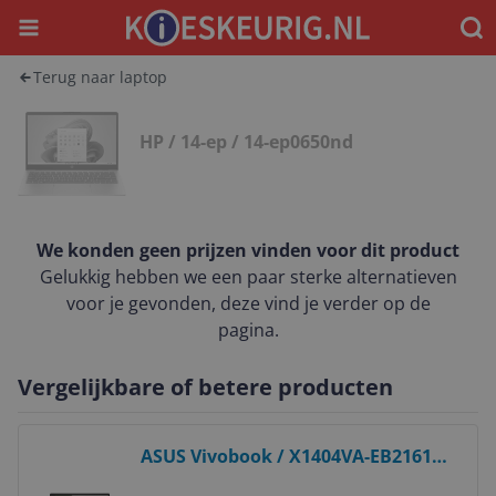
Menu
Waar
Terug naar laptop
HP / 14-ep / 14-ep0650nd
We konden geen prijzen vinden voor dit product
Gelukkig hebben we een paar sterke alternatieven
voor je gevonden, deze vind je verder op de
pagina.
Vergelijkbare of betere producten
Bekijk product
ASUS Vivobook / X1404VA-EB2161W
/ 90NB13U1-M018M0