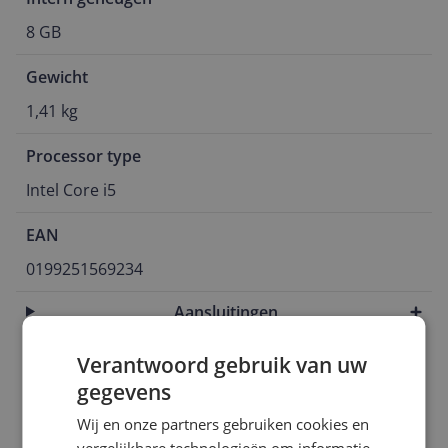
8 GB
Gewicht
1,41 kg
Processor type
Intel Core i5
EAN
0199251569234
Aansluitingen
Algemeen
Verantwoord gebruik van uw
gegevens
Functies
Wij en onze partners gebruiken cookies en
Scherm
vergelijkbare technologieën om informatie