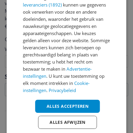
van een review gemiddeld tussen de 3 en 10 minuten.
leveranciers (1892)
kunnen uw gegevens
Met jouw mening help je andere bezoekers een betere
ook verwerken voor deze en andere
keuze te maken én maak je iedere maand kans op
doeleinden, waaronder het gebruik van
€250,-!
Klik hier voor de actievoorwaarden.
nauwkeurige geolocatiegegevens en
apparaateigenschappen. Uw keuzes
Cijfer
gelden alleen voor deze website. Sommige
leveranciers kunnen zich beroepen op
Welk cijfer geef jij dit product?
gerechtvaardigd belang in plaats van
1
2
3
4
5
6
7
8
9
10
toestemming; u hebt het recht om
bezwaar te maken in
Advertentie-
Vraag 1 van 4
Specificaties
instellingen
. U kunt uw toestemming op
elk moment intrekken in
Cookie-
instellingen
.
Privacybeleid
Belangrijkste kenmerken
ALLES ACCEPTEREN
EAN
ALLES AFWIJZEN
8720694207456