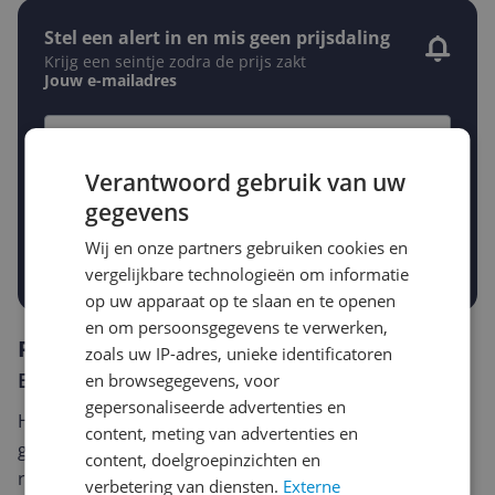
Stel een alert in en mis geen prijsdaling
Krijg een seintje zodra de prijs zakt
Jouw e-mailadres
Gewenste daling of bedrag
Verantwoord gebruik van uw
Gewenste prijs
gegevens
€
-5%
-10%
-15%
Wij en onze partners gebruiken cookies en
Prijsalert aanzetten
vergelijkbare technologieën om informatie
op uw apparaat op te slaan en te openen
en om persoonsgegevens te verwerken,
Reviews
zoals uw IP-adres, unieke identificatoren
Er zijn nog geen reviews geschreven
en browsegegevens, voor
gepersonaliseerde advertenties en
Heb jij dit product in bezit en wil je graag je mening
content, meting van advertenties en
geven? Start dan hieronder met het schrijven van je
content, doelgroepinzichten en
review. Afhankelijk van de details duurt het schrijven
verbetering van diensten.
Externe