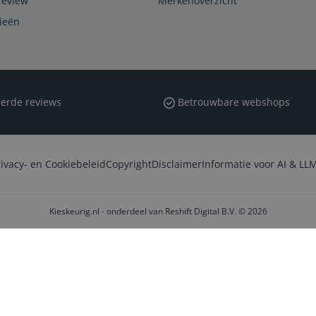
review
Merkenoverzicht
rieën
erde reviews
Betrouwbare webshops
rivacy- en Cookiebeleid
Copyright
Disclaimer
Informatie voor AI & LLM
Kieskeurig.nl - onderdeel van Reshift Digital B.V. © 2026