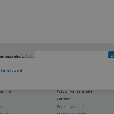
voor onze nieuwsbrief
A
 lichtzand
Zakelijk
urig.nl
Webwinkel aansluiten
Partners
ed
Winkeloverzicht