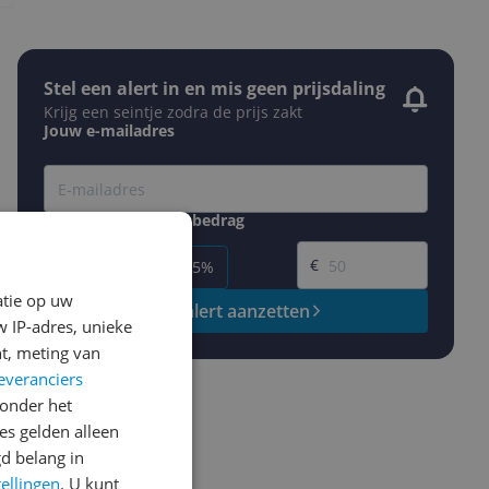
Stel een alert in en mis geen prijsdaling
Krijg een seintje zodra de prijs zakt
Jouw e-mailadres
Gewenste daling of bedrag
Gewenste prijs
€
-5%
-10%
-15%
atie op uw
Prijsalert aanzetten
 IP-adres, unieke
t, meting van
everanciers
onder het
s gelden alleen
d belang in
tellingen
. U kunt