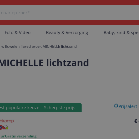
Foto & Video
Beauty & Verzorging
Baby, kind & sp
rs fluwelen flared broek MICHELLE lichtzand
Er zijn geen categorieën gevonden.
 MICHELLE lichtzand
Er zijn geen producten gevonden.
product
Prijsalert
Er zijn geen artikelen gevonden.
st populaire keuze – Scherpste prijs!
€
uur
Gratis verzending