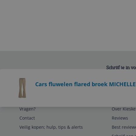
Schrijf je in 
Bekijk product
Cars fluwelen flared broek MICHELLE
Service
Algemeen
Vragen?
Over Kieske
Contact
Reviews
Veilig kopen; hulp, tips & alerts
Best review