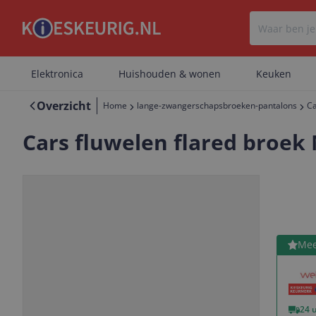
Elektronica
Huishouden & wonen
Keuken
Overzicht
Home
lange-zwangerschapsbroeken-pantalons
Ca
Cars fluwelen flared broek
Bekijk 
Mee
Vorige
Volgende
24 