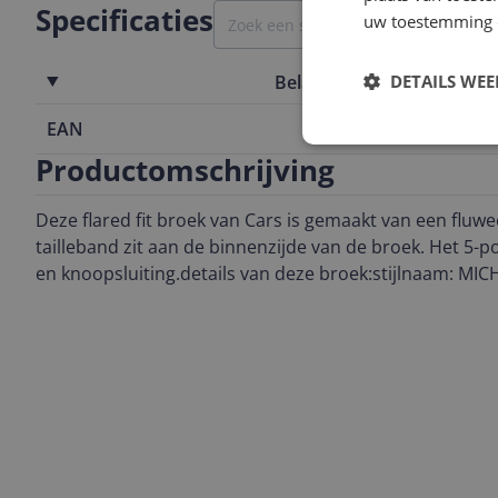
Specificaties
uw toestemming 
Belangrijkste kenmerken
DETAILS WE
EAN
8720694207
Productomschrijving
Deze flared fit broek van Cars is gemaakt van een fluwe
tailleband zit aan de binnenzijde van de broek. Het 5-p
en knoopsluiting.details van deze broek:stijlnaam: MI