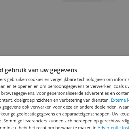
d gebruik van uw gegevens
ners gebruiken cookies en vergelijkbare technologieën om inform
laan en te openen en om persoonsgegevens te verwerken, zoals uw
n browsegegevens, voor gepersonaliseerde advertenties en conten
ontent, doelgroepinzichten en verbetering van diensten.
Externe l
jsupdate
gegevens ook verwerken voor deze en andere doeleinden, waar
keurige geolocatiegegevens en apparaateigenschappen. Uw keuze
e. Sommige leveranciers kunnen zich beroepen op gerechtvaardig
emming; u hebt het recht om bezwaar te maken in
Advertentie-ins