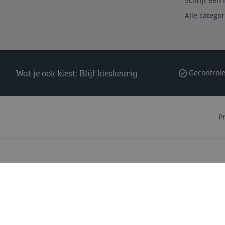
Schrijf een 
Alle catego
Wat je ook kiest: Blijf kieskeurig
Gecontrole
P