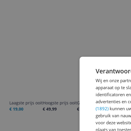
Verantwoor
Wij en onze part
apparaat op te s
identificatoren e
advertenties en c
Laagste prijs ooit
Hoogste prijs ooit
Goedkoopste nu
Laatste pri
(1892)
kunnen uw 
€ 19,00
€ 49,99
€ 49,99
07-08-2026
gebruik van nauw
voor deze websit
plaats van toest