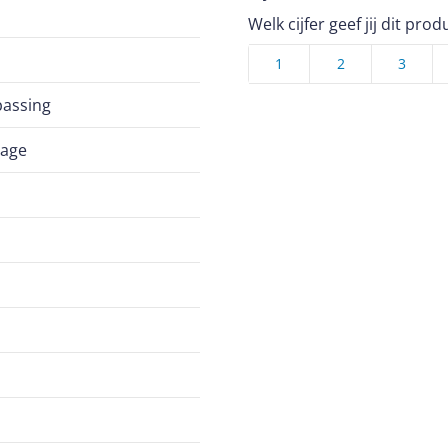
Welk cijfer geef jij dit prod
1
2
3
passing
nage