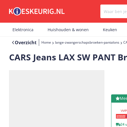
Elektronica
Huishouden & wonen
Keuken
Overzicht
Home
lange-zwangerschapsbroeken-pantalons
CA
CARS Jeans LAX SW PANT Bro
Bekijk 
Mee
Vorige
Volgende
24 