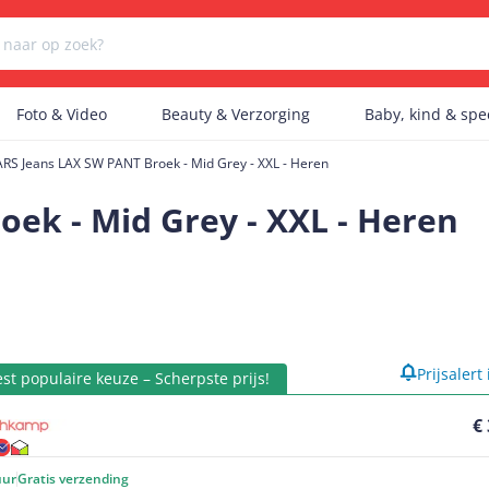
Foto & Video
Beauty & Verzorging
Baby, kind & sp
RS Jeans LAX SW PANT Broek - Mid Grey - XXL - Heren
Er zijn geen categorieën gevonden.
ek - Mid Grey - XXL - Heren
Er zijn geen producten gevonden.
product
Prijsalert
Er zijn geen artikelen gevonden.
st populaire keuze – Scherpste prijs!
€
uur
Gratis verzending