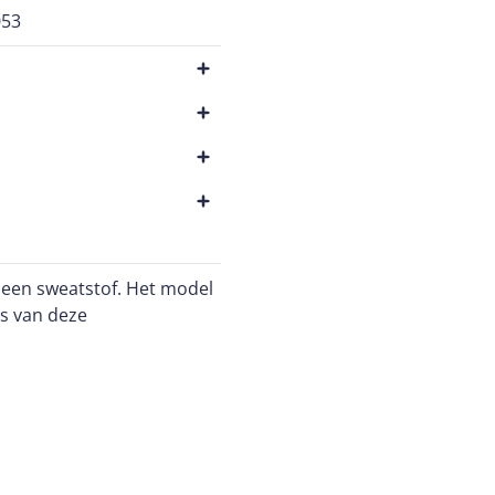
053
n een sweatstof. Het model
ls van deze