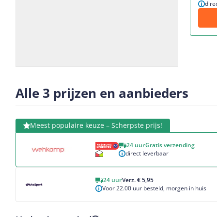
dire
Slide
Slide
Slide
1
2
3
Alle 3 prijzen en aanbieders
Bekijk product
Meest populaire keuze – Scherpste prijs!
24 uur
Gratis verzending
direct leverbaar
Bekijk product
24 uur
Verz. € 5,95
Voor 22.00 uur besteld, morgen in huis