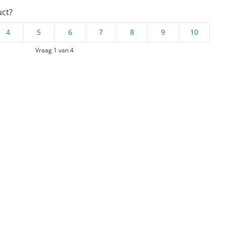
uct?
4
5
6
7
8
9
10
Vraag 1 van 4