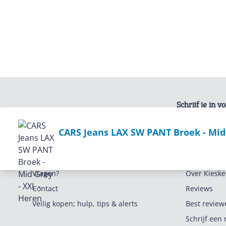
Schrijf je in 
Bekijk product
CARS Jeans LAX SW PANT Broek - Mid 
Service
Algemeen
Vragen?
Over Kieske
Contact
Reviews
Veilig kopen; hulp, tips & alerts
Best review
Schrijf een 