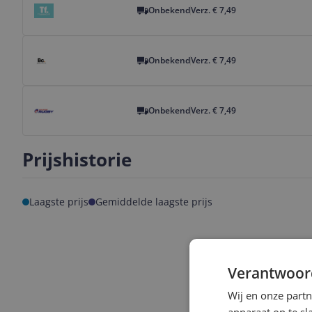
Onbekend
Verz. € 7,49
Bekijk product
Onbekend
Verz. € 7,49
Bekijk product
Onbekend
Verz. € 7,49
Prijshistorie
Laagste prijs
Gemiddelde laagste prijs
Verantwoor
Wij en onze part