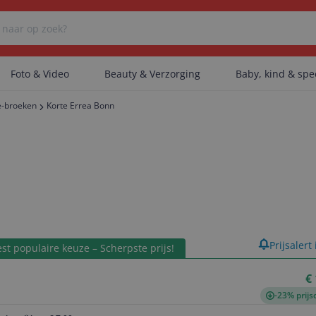
Foto & Video
Beauty & Verzorging
Baby, kind & sp
e-broeken
Korte Errea Bonn
Er zijn geen categorieën gevonden.
Er zijn geen producten gevonden.
Er zijn geen artikelen gevonden.
product
Prijsalert
st populaire keuze – Scherpste prijs!
€
-23% prijs