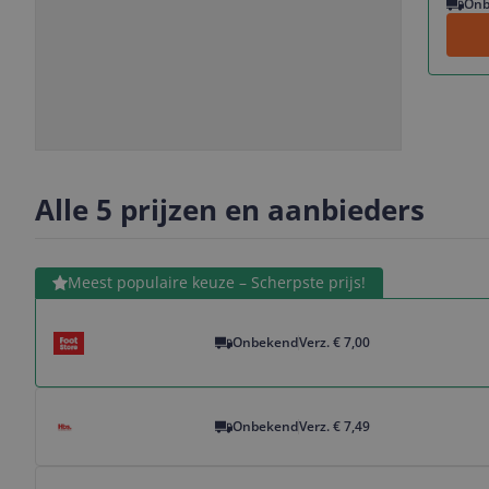
Onb
Slide
Slide
1
2
Alle 5 prijzen en aanbieders
Bekijk product
Meest populaire keuze – Scherpste prijs!
Onbekend
Verz. € 7,00
Bekijk product
Onbekend
Verz. € 7,49
Bekijk product