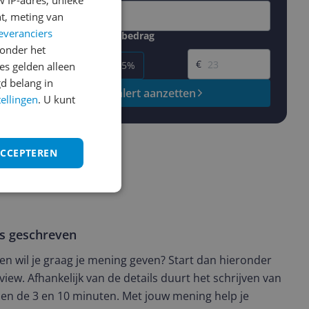
 IP-adres, unieke
t, meting van
everanciers
Gewenste daling of bedrag
Gewenste prijs
onder het
€
-5%
-10%
-15%
s gelden alleen
d belang in
Prijsalert aanzetten
tellingen
. U kunt
ACCEPTEREN
ws geschreven
t en wil je graag je mening geven? Start dan hieronder
view. Afhankelijk van de details duurt het schrijven van
en de 3 en 10 minuten. Met jouw mening help je