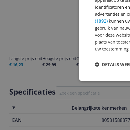
apparaat op te s
identificatoren e
advertenties en c
(1892)
kunnen uw 
gebruik van nauw
voor deze websit
plaats van toest
uw toestemming 
Laagste prijs ooit
Hoogste prijs ooit
Goedkoopste nu
Laatste pri
DETAILS WE
€ 16,23
€ 29,99
€ 16,23
06-08-2026
Specificaties
Belangrijkste kenmerken
EAN
8058158887