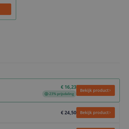
€ 16,23
Bekijk product
-23% prijsdaling
€ 24,50
Bekijk product