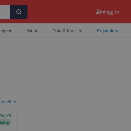
Inloggen
eelgoed
Mode
Tuin & Klussen
Prijsdalers
 instellen
 16,23
daling