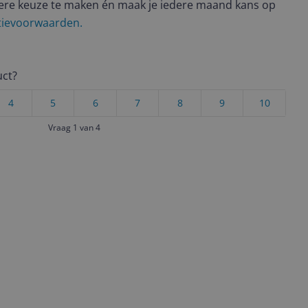
ere keuze te maken én maak je iedere maand kans op
ctievoorwaarden.
uct?
4
5
6
7
8
9
10
Vraag 1 van 4