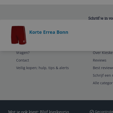
Schrijf je in 
Bekijk product
Korte Errea Bonn
Service
Algemeen
Vragen?
Over Kieske
Contact
Reviews
Veilig kopen; hulp, tips & alerts
Best review
Schrijf een 
Alle catego
Wat je ook kiest: Blijf kieskeurig
Gecontrole