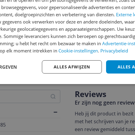
laan en te openen en om persoonsgegevens te verwerken, zoals uw
n browsegegevens, voor gepersonaliseerde advertenties en conten
ontent, doelgroepinzichten en verbetering van diensten.
Externe l
gegevens ook verwerken voor deze en andere doeleinden, waar
keurige geolocatiegegevens en apparaateigenschappen. Uw keuze
e. Sommige leveranciers kunnen zich beroepen op gerechtvaardig
emming; u hebt het recht om bezwaar te maken in
Advertentie-ins
op elk moment intrekken in
Cookie-instellingen
.
Privacybeleid
jsupdate
ERGEVEN
ALLES AFWIJZEN
ALLES 
Reviews
Er zijn nog geen revie
Heb jij dit product in bezi
met het schrijven van je re
785
een review gemiddeld tuss