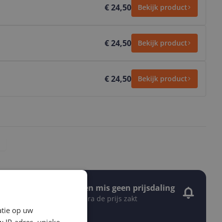
€ 24,50
Bekijk product
€ 24,50
Bekijk product
€ 24,50
Bekijk product
Stel een alert in en mis geen prijsdaling
Krijg een seintje zodra de prijs zakt
Jouw e-mailadres
atie op uw