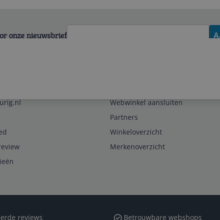
voor onze nieuwsbrief
A
Zakelijk
urig.nl
Webwinkel aansluiten
Partners
ed
Winkeloverzicht
review
Merkenoverzicht
rieën
erde reviews
Betrouwbare webshops