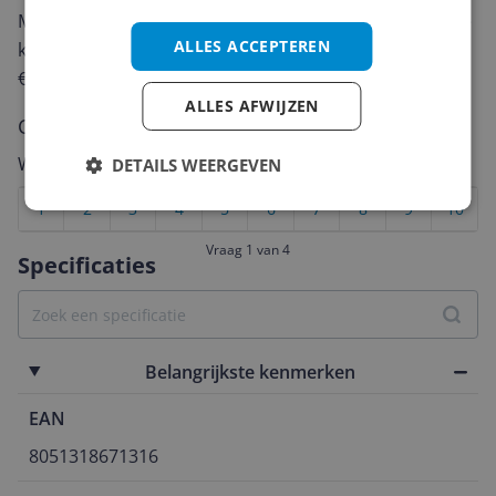
Met jouw mening help je andere bezoekers een betere
ALLES ACCEPTEREN
keuze te maken én maak je iedere maand kans op
€250,-!
Klik hier voor de actievoorwaarden.
ALLES AFWIJZEN
Cijfer
Welk cijfer geef jij dit product?
DETAILS WEERGEVEN
1
2
3
4
5
6
7
8
9
10
Vraag 1 van 4
Specificaties
Belangrijkste kenmerken
EAN
8051318671316