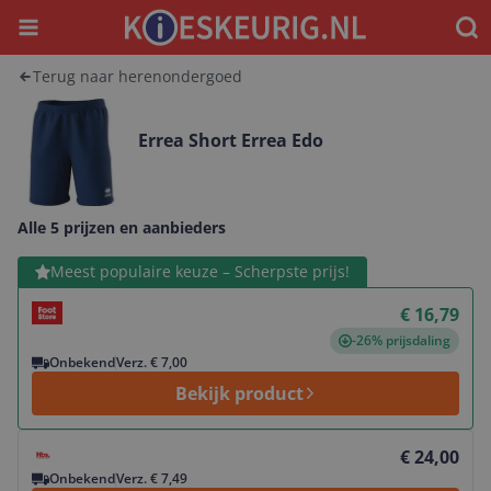
Menu
Waar
Terug naar herenondergoed
Errea Short Errea Edo
Alle 5 prijzen en aanbieders
Bekijk product
Meest populaire keuze – Scherpste prijs!
€ 16,79
-26% prijsdaling
Onbekend
Verz. € 7,00
Bekijk product
Bekijk product
€ 24,00
Onbekend
Verz. € 7,49