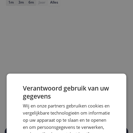
1m
3m
6m
Jaar
Alles
Laagste prijs ooit
Hoogste prijs ooit
Verantwoord gebruik van uw
€ 16,79
€ 31,99
gegevens
Goedkoopste nu
Laatste prijsupdate
Wij en onze partners gebruiken cookies en
€ 16,79
07-08-2026
vergelijkbare technologieën om informatie
op uw apparaat op te slaan en te openen
en om persoonsgegevens te verwerken,