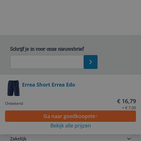
Schrijf je in voor onze nieuwsbrief
Bekijk product
Errea Short Errea Edo
Service
€ 16,79
Onbekend
+ € 7,00
Ga naar goedkoopste
Algemeen
Bekijk alle prijzen
Zakelijk