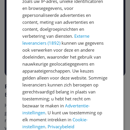
zoals uw IP-adres, unieke identificatoren
Stel een alert in en mis geen prijsdaling
en browsegegevens, voor
Krijg een seintje zodra de prijs zakt
gepersonaliseerde advertenties en
Jouw e-mailadres
content, meting van advertenties en
content, doelgroepinzichten en
verbetering van diensten.
Externe
Gewenste daling of bedrag
leveranciers (1892)
kunnen uw gegevens
Gewenste prijs
ook verwerken voor deze en andere
€
-5%
-10%
-15%
doeleinden, waaronder het gebruik van
Prijsalert aanzetten
nauwkeurige geolocatiegegevens en
apparaateigenschappen. Uw keuzes
gelden alleen voor deze website. Sommige
leveranciers kunnen zich beroepen op
Reviews
gerechtvaardigd belang in plaats van
Er zijn nog geen reviews geschreven
toestemming; u hebt het recht om
Heb jij dit product in bezit en wil je graag je mening
bezwaar te maken in
Advertentie-
instellingen
. U kunt uw toestemming op
geven? Start dan hieronder met het schrijven van je
elk moment intrekken in
Cookie-
review. Afhankelijk van de details duurt het schrijven
instellingen
.
Privacybeleid
van een review gemiddeld tussen de 3 en 10 minuten.