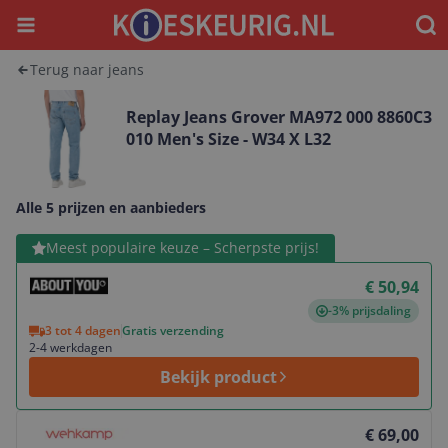
Menu
Waar
Terug naar jeans
Replay Jeans Grover MA972 000 8860C3
010 Men's Size - W34 X L32
Alle 5 prijzen en aanbieders
Bekijk product
Meest populaire keuze – Scherpste prijs!
€ 50,94
-3% prijsdaling
3 tot 4 dagen
Gratis verzending
2-4 werkdagen
Bekijk product
Bekijk product
€ 69,00