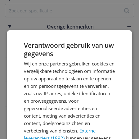
Overige kenmerken
Type mode
Verantwoord gebruik van uw
Mode
gegevens
Wij en onze partners gebruiken cookies en
Materiaalbeschrijving
vergelijkbare technologieën om informatie
100% katoen
op uw apparaat op te slaan en te openen
en om persoonsgegevens te verwerken,
Verpakking lengte
zoals uw IP-adres, unieke identificatoren
Lang
en browsegegevens, voor
gepersonaliseerde advertenties en
Maatcollectie
content, meting van advertenties en
content, doelgroepinzichten en
Herfst/Winter
verbetering van diensten.
Externe
Fit
leveranciers (1892)
kunnen uw gegevens