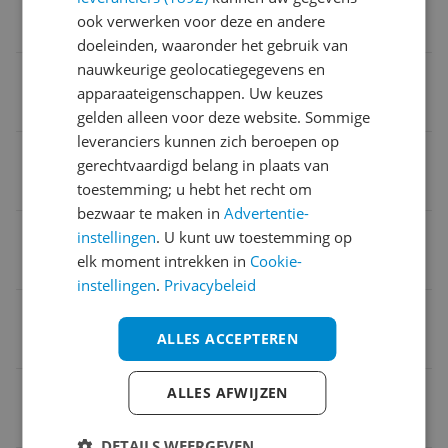
ook verwerken voor deze en andere
Straight Fit
doeleinden, waaronder het gebruik van
nauwkeurige geolocatiegegevens en
Kleding artikelnummer
apparaateigenschappen. Uw keuzes
GROVER MA972 000 8860C3
gelden alleen voor deze website. Sommige
leveranciers kunnen zich beroepen op
Kleur
gerechtvaardigd belang in plaats van
Blauw
toestemming; u hebt het recht om
bezwaar te maken in
Advertentie-
Fit mannen
instellingen
. U kunt uw toestemming op
elk moment intrekken in
Cookie-
Straight Fit
instellingen
.
Privacybeleid
Lijn
ALLES ACCEPTEREN
Lang
Personage
ALLES AFWIJZEN
Mannen
DETAILS WEERGEVEN