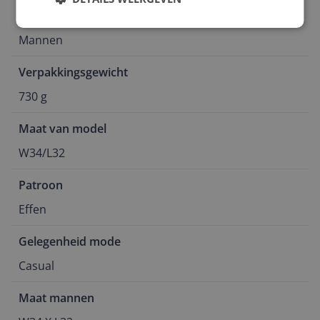
Geslacht
Mannen
Verpakkingsgewicht
730 g
Maat van model
W34/L32
Patroon
Effen
Gelegenheid mode
Casual
Maat mannen