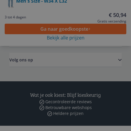
Men's Size - W34 X L32
Service
€ 50,94
3 tot 4 dagen
Algemeen
Gratis verzending
Ga naar goedkoopste
Bekijk alle prijzen
Zakelijk
Volg ons op
Wat je ook kiest: Blijf kieskeurig
Gecontroleerde reviews
Betrouwbare webshops
Heldere prijzen