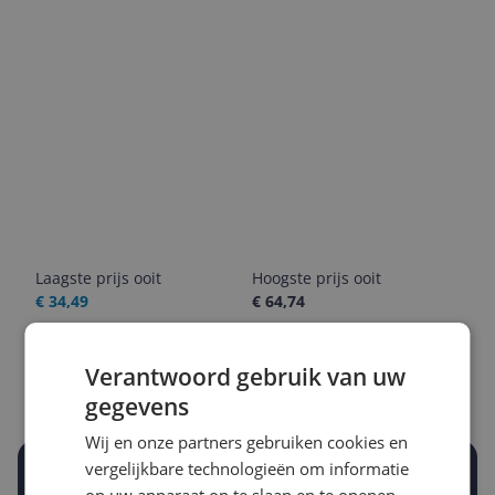
Laagste prijs ooit
Hoogste prijs ooit
€ 34,49
€ 64,74
Goedkoopste nu
Laatste prijsupdate
Verantwoord gebruik van uw
€ 43,11
08-08-2026
gegevens
Wij en onze partners gebruiken cookies en
vergelijkbare technologieën om informatie
Stel een alert in en mis geen prijsdaling