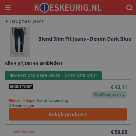
Menu
Waar
Terug naar jeans
Blend Slim Fit Jeans - Denim Dark Blue
Alle 4 prijzen en aanbieders
Bekijk product
Meest populaire keuze – Scherpste prijs!
€ 43,11
-28% prijsdaling
3 tot 4 dagen
Gratis verzending
2-4 werkdagen
Bekijk product
Bekijk product
€ 59,95