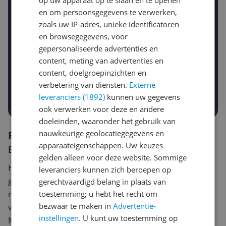
op uw apparaat op te slaan en te openen
Krijg een seintje zodra de prijs zakt
en om persoonsgegevens te verwerken,
Jouw e-mailadres
zoals uw IP-adres, unieke identificatoren
en browsegegevens, voor
gepersonaliseerde advertenties en
Gewenste daling of bedrag
content, meting van advertenties en
Gewenste prijs
content, doelgroepinzichten en
€
-5%
-10%
-15%
verbetering van diensten.
Externe
Prijsalert aanzetten
leveranciers (1892)
kunnen uw gegevens
ook verwerken voor deze en andere
doeleinden, waaronder het gebruik van
Reviews
nauwkeurige geolocatiegegevens en
apparaateigenschappen. Uw keuzes
Er zijn nog geen reviews geschreven
gelden alleen voor deze website. Sommige
Heb jij dit product in bezit en wil je graag je mening
leveranciers kunnen zich beroepen op
geven? Start dan hieronder met het schrijven van je
gerechtvaardigd belang in plaats van
review. Afhankelijk van de details duurt het schrijven
toestemming; u hebt het recht om
bezwaar te maken in
Advertentie-
van een review gemiddeld tussen de 3 en 10 minuten.
instellingen
. U kunt uw toestemming op
Met jouw mening help je andere bezoekers een betere