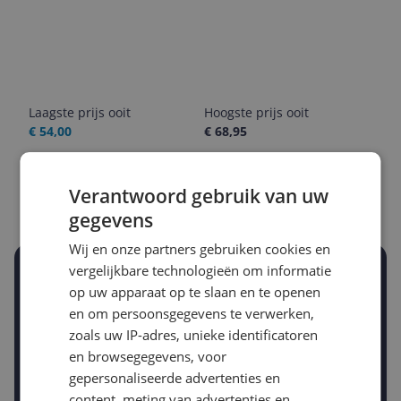
Laagste prijs ooit
Hoogste prijs ooit
€ 54,00
€ 68,95
Goedkoopste nu
Laatste prijsupdate
€ 54,00
09-08-2026
Verantwoord gebruik van uw
gegevens
Wij en onze partners gebruiken cookies en
vergelijkbare technologieën om informatie
Stel een alert in en mis geen prijsdaling
op uw apparaat op te slaan en te openen
Krijg een seintje zodra de prijs zakt
Jouw e-mailadres
en om persoonsgegevens te verwerken,
zoals uw IP-adres, unieke identificatoren
en browsegegevens, voor
gepersonaliseerde advertenties en
Gewenste daling of bedrag
content, meting van advertenties en
Gewenste prijs