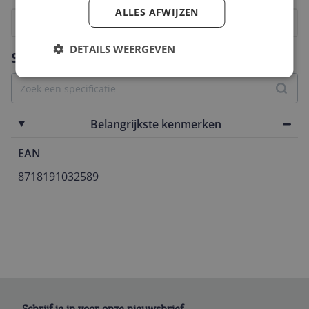
ALLES AFWIJZEN
1
2
3
4
5
6
7
8
9
10
DETAILS WEERGEVEN
Vraag 1 van 4
Specificaties
Belangrijkste kenmerken
EAN
8718191032589
Schrijf je in voor onze nieuwsbrief