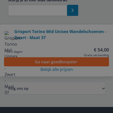
Bekijk product
Grisport Torino Mid Unisex Wandelschoenen -
Zwart - Maat 37
Service
€ 54,00
1 tot 2 dagen
Algemeen
Gratis verzending
Ga naar goedkoopste
Bekijk alle prijzen
Zakelijk
Volg ons op