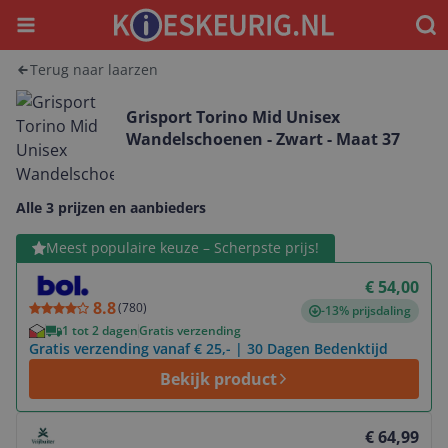
Menu
Waar
Terug naar laarzen
Grisport Torino Mid Unisex
Wandelschoenen - Zwart - Maat 37
Alle 3 prijzen en aanbieders
Bekijk product
Meest populaire keuze – Scherpste prijs!
€ 54,00
8.8
(
780
)
-13% prijsdaling
1 tot 2 dagen
Gratis verzending
Gratis verzending vanaf € 25,- | 30 Dagen Bedenktijd
Bekijk product
Bekijk product
€ 64,99