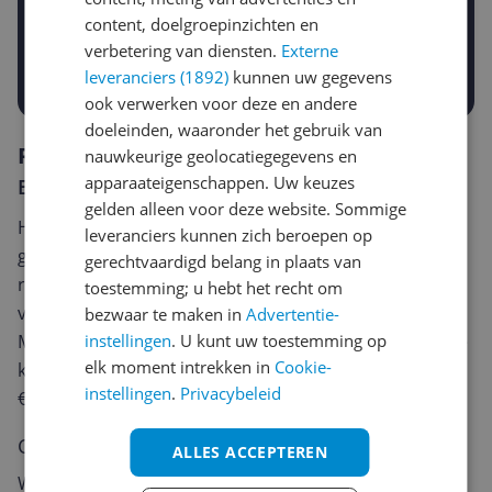
content, doelgroepinzichten en
€
-5%
-10%
-15%
verbetering van diensten.
Externe
Prijsalert aanzetten
leveranciers (1892)
kunnen uw gegevens
ook verwerken voor deze en andere
doeleinden, waaronder het gebruik van
Reviews
nauwkeurige geolocatiegegevens en
apparaateigenschappen. Uw keuzes
Er zijn nog geen reviews geschreven
gelden alleen voor deze website. Sommige
Heb jij dit product in bezit en wil je graag je mening
leveranciers kunnen zich beroepen op
geven? Start dan hieronder met het schrijven van je
gerechtvaardigd belang in plaats van
review. Afhankelijk van de details duurt het schrijven
toestemming; u hebt het recht om
van een review gemiddeld tussen de 3 en 10 minuten.
bezwaar te maken in
Advertentie-
instellingen
. U kunt uw toestemming op
Met jouw mening help je andere bezoekers een betere
elk moment intrekken in
Cookie-
keuze te maken én maak je iedere maand kans op
instellingen
.
Privacybeleid
€250,-!
Klik hier voor de actievoorwaarden.
Cijfer
ALLES ACCEPTEREN
Welk cijfer geef jij dit product?